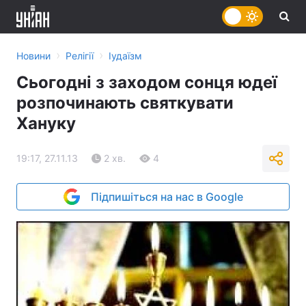
›
›
Новини
Релігії
Іудаїзм
Сьогодні з заходом сонця юдеї
розпочинають святкувати
Хануку
19:17, 27.11.13
2 хв.
4
Підпишіться на нас в Google