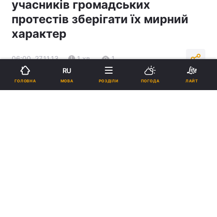
учасників громадських
протестів зберігати їх мирний
характер
06:00, 27.11.13
1 хв.
1
RU
МОВА
ГОЛОВНА
РОЗДІЛИ
ПОГОДА
ЛАЙТ
Підпишіться на нас в Google
Реклама
ad