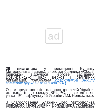
ad
26 листопада
у приміщенні Будинку
Митрополита Національного заповідника «Софія
Київська» відбулося чергове засідання
Всеукраїнської ради церков і релігійних
організацій,
повідомила
прес-служба
Відділу
зовнішніх церковних зв’язків УПЦ
.
Окрім представників головних конфесій України,
які входять до складу ВРЦіРО, в заході взяв
участь Міністр культури України Л.М. Новохатько.
З благословення Блаженнішого Митрополита
Київського і всієї України Володимира Українську