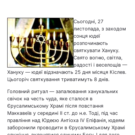
Сьогодні, 27
Головна
Війна
листопада, з заходом
сонця юдеї
Україна
Політика
розпочинають
святкувати Хануку.
Економіка
Світ
Свято вогню, світла,
радості і веселощів —
Спорт
Наука
Хануку — юдеї відзначають 25 дня місяця Кіслев.
Цьогоріч святкування триватимуть 8 днів.
Техно і зв'язок
Лайт
Головний ритуал — запалювання ханукальних
Зброя
Інциденти
свічок на честь чуда, яке сталося в
Єрусалимському Храмі після повстання
Здоров'я
Туризм
Маккавеїв у середині ІІ ст. до н.е. Тоді, під час
Цікавинки
Погода
правління над Юдеєю Антіоха ІV Епіфанія, юдеям
заборонили проводити в Єрусалимському Храмі
Екологія
Регіони
служіння, вклонятися єдиному Богу. І для того,