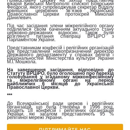
Православну Церкву на заході представляв
вікарій Київської Митрополії єпископ Боярський
Феодосій, якого супроводжував секретар Відділу
зовнішніх церковних зв’язків Української
Православної Церкви протоієрей Миколай
Данилевич.
Під час засідання члени міжрелігійного органу
поділилися своїм баченням актуального стану
церковно-державних відносин. Також були
розглянуті питання співпраці ВРЦіРО з
Парламентом України.
Представникам конфесій і релігійних організацій
був представлений новопризначений директор
Державного департаменту у справах релігій і
національностей Міністерства культури України
М.І. Мошкола.
На завершення засідання, відповідно до
Статуту ВРЦіРО, було оголошено про перехід
головування у згаданому міжконфесійному
та міжрелігійному органі на період
найближчих 6 місяців до Української
Православної Церкви.
***
До Всеукраїнської ради церков і релігійних
організацій, що була створена в 1996 році,
входять 18 конфесій і релігійних організацій
України, які загалом представляють 95 %
релігійної мережі України.
ПІДТРИМАЙТЕ НАС