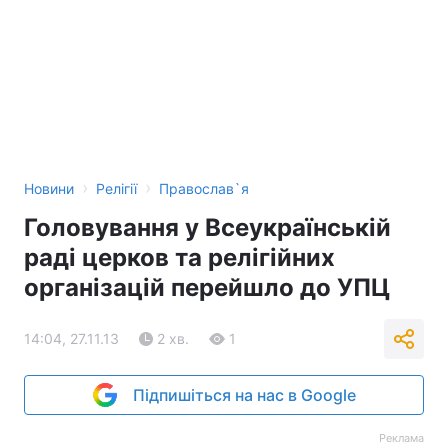
›
›
Новини
Релігії
Православ`я
Головування у Всеукраїнській
раді церков та релігійних
організацій перейшло до УПЦ
14:04, 27.11.13
2 хв.
1
Підпишіться на нас в Google
Реклама