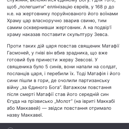
щоб „полегшити” еллінізацію євреїв, у 168 р до
Лонгріди
н.е. на жертовнику поруйнованого його воїнами
Храму цар власноручно зварив свиню, тим
самим осквернивши жертовник. А на подвір’ї
Відео з Youtube
Статті
храму наказав поставити скульптуру Зевса.
Інтерв'ю
Думки
Проти таких дій царя повстав священик Матафії
Гасмоней, у гніві він вбив зрадника, що вже
Архів
Вакансії
готовий був принести жерву Зевсові. У
Контакти
священика було 5 синів, вони напали на солдат,
посланців царя, і перебили їх. Тоді Матафія і його
Послуги
сини пішли в гори, де очолили партизанську
війну „за Єдиного Бога”. Ватажком повстання
після смерті Матафії став його середній син
Єгуда на прізвисько „Молот” (на івриті Маккабі
або Маккавей) — звідси повстання отримало
назву Маккавеї.