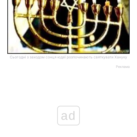
Сьогодні з заходом сонця юдеї розпочинають святкувати Хануку
Реклама
ad