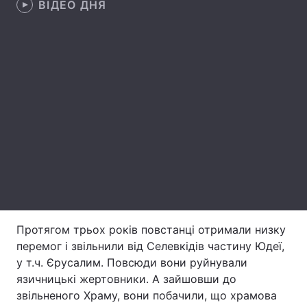
ВІДЕО ДНЯ
Тема оформлення
Протягом трьох років повстанці отримали низку
перемог і звільнили від Селевкідів частину Юдеї,
у т.ч. Єрусалим. Повсюди вони руйнували
язичницькі жертовники. А зайшовши до
звільненого Храму, вони побачили, що храмова