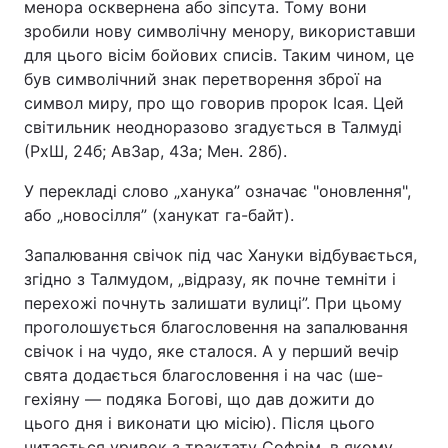
менора осквернена або зіпсута. Тому вони
зробили нову символічну менору, використавши
для цього вісім бойових списів. Таким чином, це
був символічний знак перетворення зброї на
символ миру, про що говорив пророк Ісая. Цей
світильник неодноразово згадується в Талмуді
(РхШ, 24б; АвЗар, 43а; Мен. 28б).
У перекладі слово „ханука” означає "оновлення",
або „новосілля” (ханукат га-байт).
Запалювання свічок під час Хануки відбувається,
згідно з Талмудом, „відразу, як почне темніти і
перехожі почнуть залишати вулиці”. При цьому
проголошується благословення на запалювання
свічок і на чудо, яке сталося. А у перший вечір
свята додається благословення і на час (ше-
гехіяну — подяка Богові, що дав дожити до
цього дня і виконати цю місію). Після цього
читається уривок з трактату Софрім, в якому