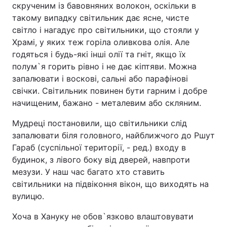
скрученим із бавовняних волокон, оскільки в
Тема оформлення
такому випадку світильник дає ясне, чисте
світло і нагадує про світильники, що стояли у
Храмі, у яких теж горіла оливкова олія. Але
годяться і будь-які інші олії та гніт, якщо їх
полум`я горить рівно і не дає кіптяви. Можна
запалювати і воскові, сальні або парафінові
свічки. Світильник повинен бути гарним і добре
начищеним, бажано - металевим або скляним.
Мудреці постановили, що світильники слід
запалювати біля головного, найближчого до Ршут
Гараб (суспільної території, - ред.) входу в
будинок, з лівого боку від дверей, навпроти
мезузи. У наш час багато хто ставить
світильники на підвіконня вікон, що виходять на
вулицю.
Хоча в Хануку не обов`язково влаштовувати