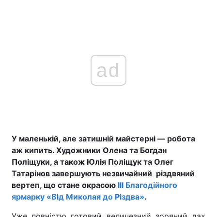
ad
У маленькій, але затишній майстерні — робота
аж кипить. Художники Олена та Богдан
Поліщуки, а також Юлія Поліщук та Олег
Татарінов завершують незвичайний різдвяний
вертеп, що стане окрасою
ІІІ Благодійного
ярмарку «Від Миколая до Різдва»
.
Уже повністю готовий величезний зоряний дах