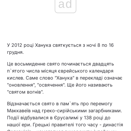
ad
У 2012 році Ханука святкується з ночі 8 по 16
грудня.
Це восьмиденне свято починається двадцять
п`ятого числа місяця єврейського календаря
кислев. Саме слово "Ханука" в перекладі означає
"оновлення", "освячення". Ще його називають
"святом вогнів".
Відзначається свято в пам`ять про перемогу
Маккавеїв над греко-сирійськими загарбниками.
Події відбувалися в Єрусалимі у 138 році до
нашої ери. Грецькі правителі того часу - династія