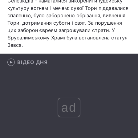
Селевкідів - намагалися викоренити іудейську
культуру вогнем і мечем: сувої Тори піддавалися
спаленню, було заборонено обрізання, вивчення
Тори, дотримання суботи і свят. За порушення
Головна
Війна
цих заборон євреям загрожували страти. У
Єрусалимському Храмі була встановлена статуя
Україна
Політика
Зевса.
Економіка
Світ
ВІДЕО ДНЯ
Спорт
Наука
Техно і зв'язок
Лайт
Зброя
Інциденти
ad
Здоров'я
Туризм
Цікавинки
Погода
Екологія
Регіони