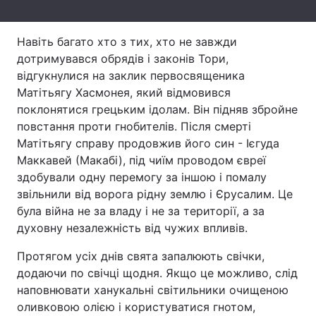
Лонгріди
Навіть багато хто з тих, хто не завжди
дотримувався обрядів і законів Тори,
Відео з Youtube
Статті
відгукнулися на заклик первосвященика
Матітьягу Хасмонея, який відмовився
Інтерв'ю
Думки
поклонятися грецьким ідолам. Він підняв збройне
повстання проти гнобителів. Після смерті
Архів
Вакансії
Матітьягу справу продовжив його син - Ієгуда
Маккавей (Макабі), під чиїм проводом євреї
Контакти
здобували одну перемогу за іншою і помалу
Послуги
звільнили від ворога рідну землю і Єрусалим. Це
була війна не за владу і не за території, а за
духовну незалежність від чужих впливів.
Протягом усіх днів свята запалюють свічки,
додаючи по свічці щодня. Якщо це можливо, слід
наповнювати ханукальні світильники очищеною
оливковою олією і користуватися гнотом,