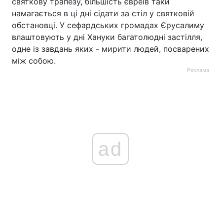
святкову трапезу, більшість євреїв таки
намагається в ці дні сідати за стіл у святковій
обстановці. У сефардських громадах Єрусалиму
влаштовують у дні Хануки багатолюдні застілля,
одне із завдань яких - мирити людей, посварених
між собою.
Реклама
ad