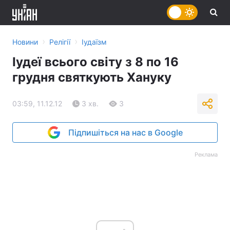
›
›
Новини
Релігії
Іудаїзм
Іудеї всього світу з 8 по 16
грудня святкують Хануку
03:59, 11.12.12
3 хв.
3
Підпишіться на нас в Google
Реклама