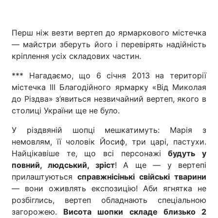
Перш ніж везти вертеп до ярмаркового містечка
— майстри зберуть його і перевірять надійність
кріплення усіх складових частин.
*** Нагадаємо, що 6 січня 2013 на території
містечка ІІІ Благодійного ярмарку «Від Миколая
до Різдва» з’явиться незвичайний вертеп, якого в
столиці України ще не було.
У різдвяній шопці мешкатимуть: Марія з
немовлям, її чоловік Йосиф, три царі, пастухи.
Найцікавіше те, що всі персонажі
будуть у
повний, людський, зріст
! А ще — у вертепі
прилаштуються
справжнісінькі свійські тварини
— вони оживлять експозицію! Аби ягнятка не
розбіглись, вертеп обладнають спеціальною
загорожею.
Висота шопки складе близько 2