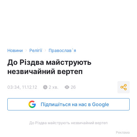
›
›
Новини
Релігії
Православ`я
До Різдва майструють
незвичайний вертеп
03:34, 11.12.12
2 хв.
26
Підпишіться на нас в Google
До Різдва майструють незвичайний вертеп
Реклама