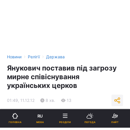
›
›
Новини
Релігії
Держава
Янукович поставив під загрозу
мирне співіснування
українських церков
01:49, 11.12.12
8 хв.
13
RU
Підпишіться на нас в Google
МОВА
ГОЛОВНА
РОЗДІЛИ
ПОГОДА
ЛАЙТ
Реклама