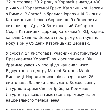
22 листопада 2012 року в Хорватії з нагоди 400-
річчя унії Хорватської Греко-Католицької Церкви
з Римом. В Загребі зібралися ієрархи 14 Східних
Католицьких Церков Європи, щоб обговорити
питання про Другий Ватиканський Собор та
Східні Католицькі Церкви, Катехизм УГКЦ, Кодекс
канонів Східних Церков і програму святкувань
Року віри у Східних Католицьких Церквах.
У суботу, 24 листопада, учасники зустрінуться з
Президентом Хорватії Іво Йосиповичем. Він
братиме участь у прощі до національного
Відпустового центру Матері Божої в Марії-
Бистриці. Наради єпископів завершаться 25
листопада. Владики відслужать Божественну
Літургію в храмі Святої Трійці м. Крижевці.
Літургія транслюватиметься в прямому ефірі
національного телебачення.