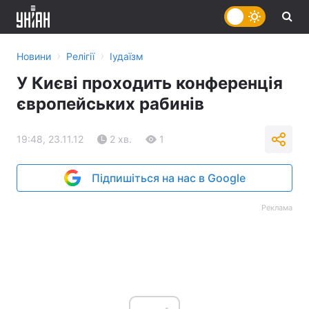
›
›
Новини
Релігії
Іудаїзм
У Києві проходить конференція
європейських рабинів
19:48, 23.11.12
2 хв.
1
Підпишіться на нас в Google
Реклама