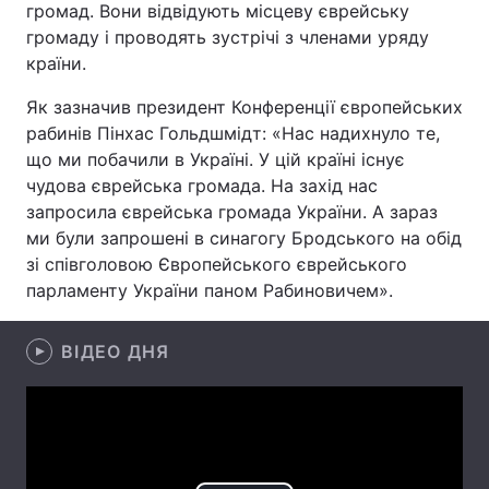
громад. Вони відвідують місцеву єврейську
громаду і проводять зустрічі з членами уряду
країни.
Головна
Війна
Як зазначив президент Конференції європейських
рабинів Пінхас Гольдшмідт: «Нас надихнуло те,
Україна
Політика
що ми побачили в Україні. У цій країні існує
чудова єврейська громада. На захід нас
Економіка
Світ
запросила єврейська громада України. А зараз
ми були запрошені в синагогу Бродського на обід
Спорт
Наука
зі співголовою Європейського єврейського
Техно і зв'язок
Лайт
парламенту України паном Рабиновичем».
Зброя
Інциденти
ВІДЕО ДНЯ
Здоров'я
Туризм
Цікавинки
Погода
Екологія
Регіони