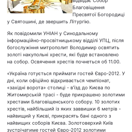
відвідає Собор
Благовіщення
Пресвятої Богородиці
у Святошині, де звершить Літургію.
Як повідомили УНІАН у Синодальному
інформаційно-просвітницькому відділі УПЦ, після
богослужіння митрополит Володимир освятить
золоті накупольні хрести, які буде встановлено
на собор. Освячення хрестів почнеться об 11.00.
«Україна готується приймати гостей Євро-2012. У
дні, коли офіційно відкривається чемпіонат,
«західні ворота» столиці - в’їзд до Києва по
Житомирській трасі - буде прикрашено золотими
хрестами Благовіщенського собору. 10 золотих
хрестів, найбільший із яких заввишки 6 метрів -
найвищий у Києві, прикрасять бані одного з
найвищих соборів Києва. Золотоверхий Київ
зустрічатиме гостей Євро-2012 золотими