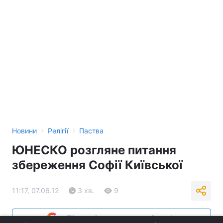
›
›
Новини
Релігії
Паства
ЮНЕСКО розгляне питання
збереження Софії Київської
11:17, 07.06.12
3 хв.
9
Підпишіться на нас в Google