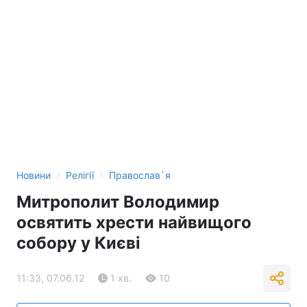
›
›
Новини
Релігії
Православ`я
Митрополит Володимир
освятить хрести найвищого
собору у Києві
11:33, 07.06.12
1 хв.
10