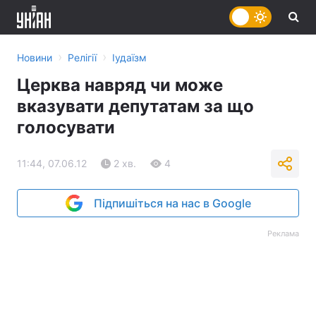
›
›
Новини
Релігії
Іудаїзм
Церква навряд чи може
вказувати депутатам за що
голосувати
11:44, 07.06.12
2 хв.
4
Підпишіться на нас в Google
Реклама