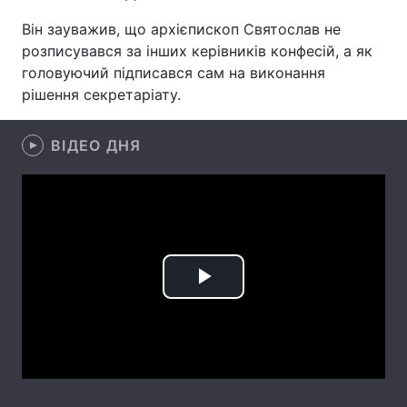
Він зауважив, що архієпископ Святослав не
розписувався за інших керівників конфесій, а як
головуючий підписався сам на виконання
Головна
Війна
рішення секретаріату.
Україна
Політика
ВІДЕО ДНЯ
Економіка
Світ
Спорт
Наука
Техно і зв'язок
Лайт
Зброя
Інциденти
Play
Здоров'я
Туризм
Video
Цікавинки
Погода
Екологія
Регіони