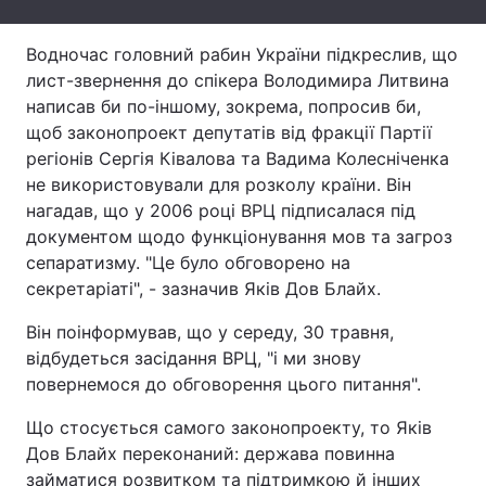
Лонгріди
Водночас головний рабин України підкреслив, що
лист-звернення до спікера Володимира Литвина
Відео з Youtube
Статті
написав би по-іншому, зокрема, попросив би,
щоб законопроект депутатів від фракції Партії
Інтерв'ю
Думки
регіонів Сергія Ківалова та Вадима Колесніченка
не використовували для розколу країни. Він
Архів
Вакансії
нагадав, що у 2006 році ВРЦ підписалася під
документом щодо функціонування мов та загроз
Контакти
сепаратизму. "Це було обговорено на
секретаріаті", - зазначив Яків Дов Блайх.
Послуги
Він поінформував, що у середу, 30 травня,
відбудеться засідання ВРЦ, "і ми знову
повернемося до обговорення цього питання".
Що стосується самого законопроекту, то Яків
Дов Блайх переконаний: держава повинна
займатися розвитком та підтримкою й інших