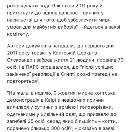
розслідувати події 9 жовтня 2011 року й
притягнути до відповідальності винних у
насильстві для того, щоб забезпечити мирні
умови для майбутніх виборів", – йдеться в заяві
комітету.
Автори документа нагадали, що першого дня
2011 року теракт у Коптській Церкві в
Олександрії забрав життя 21 людини, поранив 79
осіб, і в ПАРЄ сподівалися, що "після успішно
закінченої революції в Єгипті схожі трагедії не
повторяться".
"На жаль, в неділю, 9 жовтня, мирна коптська
демонстрація в Каїрі з невідомих причин
вилилася у сутички з армією і головорізами,
одягненими у цивільний одяг, що призвело до
загибелі 25 осіб, серед яких більшість – копти,
поранено близько 300 осіб", – сказано в заяві.