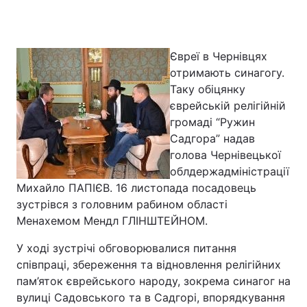
Євреї в Чернівцях
Головна
Війна
отримають синагогу.
Таку обіцянку
Україна
Політика
єврейській релігійній
Економіка
Світ
громаді “Ружин
Садгора” надав
Спорт
Наука
голова Чернівецької
облдержадміністрації
Техно і зв'язок
Лайт
Михайло ПАПІЄВ. 16 листопада посадовець
зустрівся з головним рабином області
Зброя
Інциденти
Менахемом Мендл ГЛІНШТЕЙНОМ.
Здоров'я
Туризм
У ході зустрічі обговорювалися питання
співпраці, збереження та відновлення релігійних
Цікавинки
Погода
пам’яток єврейського народу, зокрема синагог на
вулиці Садовського та в Садгорі, впорядкування
Екологія
Регіони