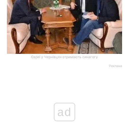
Євреї у Чернівцях отримають синагогу
Реклама
ad