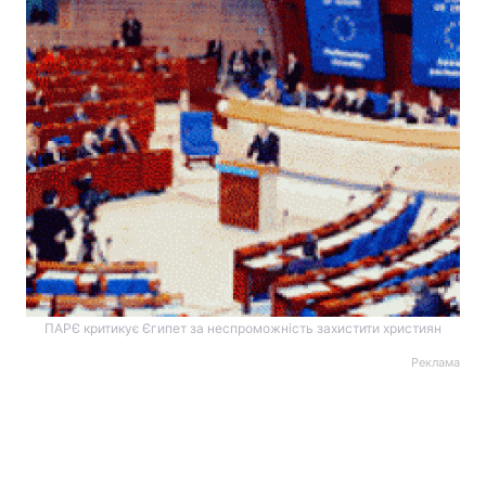
ПАРЄ критикує Єгипет за неспроможність захистити християн
Реклама