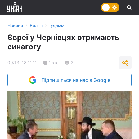
›
›
Новини
Релігії
Іудаїзм
Євреї у Чернівцях отримають
синагогу
09:13, 18.11.11
1 хв.
2
Підпишіться на нас в Google