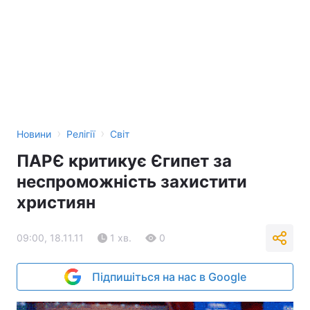
›
›
Новини
Релігії
Світ
ПАРЄ критикує Єгипет за
неспроможність захистити
християн
09:00, 18.11.11
1 хв.
0
Підпишіться на нас в Google