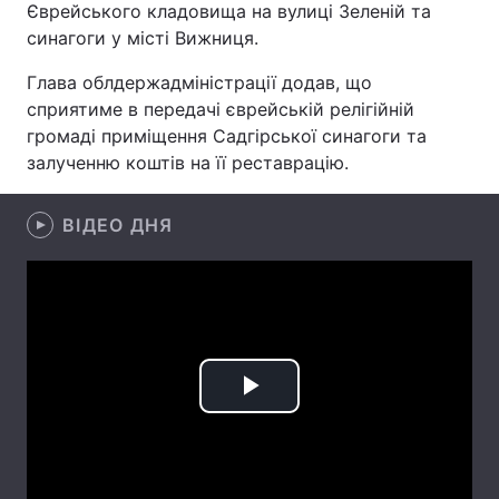
Єврейського кладовища на вулиці Зеленій та
синагоги у місті Вижниця.
Лонгріди
Глава облдержадміністрації додав, що
Відео з Youtube
Статті
сприятиме в передачі єврейській релігійній
громаді приміщення Садгірської синагоги та
Інтерв'ю
Думки
залученню коштів на її реставрацію.
Архів
Вакансії
ВІДЕО ДНЯ
Контакти
Послуги
Play
Video