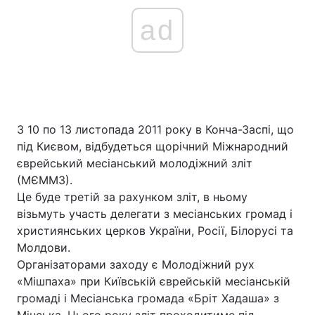
ad
З 10 по 13 листопада 2011 року в Конча-Заспі, що
під Києвом, відбудеться щорічний Міжнародний
єврейський месіанський молодіжний зліт
(МЄММЗ).
Це буде третій за рахунком зліт, в ньому
візьмуть участь делегати з месіанських громад і
християнських церков України, Росії, Білорусі та
Молдови.
Організаторами заходу є Молодіжний рух
«Мішпаха» при Київській єврейській месіанській
громаді і Месіанська громада «Бріт Хадаша» з