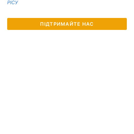
РІСУ
Лонгріди
ПІДТРИМАЙТЕ НАС
Відео з Youtube
Статті
Інтерв'ю
Думки
Архів
Вакансії
Контакти
Послуги