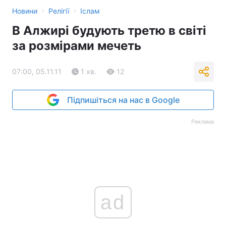
›
›
Новини
Релігії
Іслам
В Алжирі будують третю в світі
за розмірами мечеть
07:00, 05.11.11
1 хв.
12
Підпишіться на нас в Google
Реклама
ad