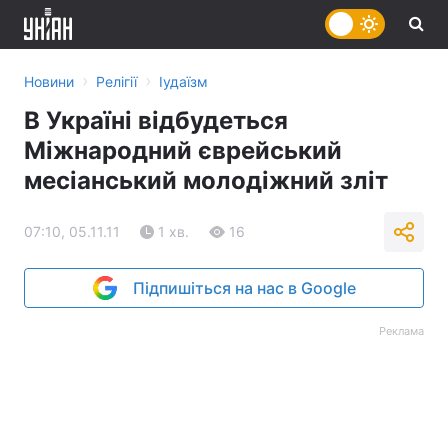
›
›
Новини
Релігії
Іудаїзм
В Україні відбудеться
Міжнародний єврейський
месіанський молодіжний зліт
07:10, 05.11.11
1 хв.
16
Підпишіться на нас в Google
Реклама