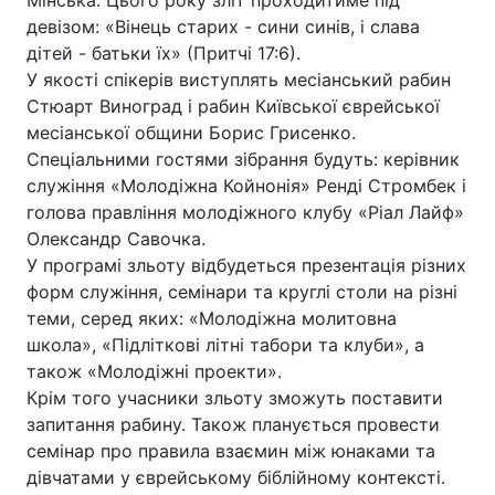
Мінська. Цього року зліт проходитиме під
девізом: «Вінець старих - сини синів, і слава
дітей - батьки їх» (Притчі 17:6).
У якості спікерів виступлять месіанський рабин
Головна
Війна
Стюарт Виноград і рабин Київської єврейської
месіанської общини Борис Грисенко.
Україна
Політика
Спеціальними гостями зібрання будуть: керівник
служіння «Молодіжна Койнонія» Ренді Стромбек і
Економіка
Світ
голова правління молодіжного клубу «Ріал Лайф»
Олександр Савочка.
Спорт
Наука
У програмі зльоту відбудеться презентація різних
Техно і зв'язок
Лайт
форм служіння, семінари та круглі столи на різні
теми, серед яких: «Молодіжна молитовна
Зброя
Інциденти
школа», «Підліткові літні табори та клуби», а
також «Молодіжні проекти».
Здоров'я
Туризм
Крім того учасники зльоту зможуть поставити
запитання рабину. Також планується провести
Цікавинки
Погода
семінар про правила взаємин між юнаками та
дівчатами у єврейському біблійному контексті.
Екологія
Регіони