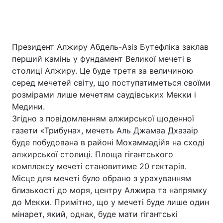
Президент Алжиру Абдель-Азіз Бутефліка заклав
перший камінь у фундамент Великої мечеті в
столиці Алжиру. Це буде третя за величиною
серед мечетей світу, що поступатиметься своїми
розмірами лише мечетям саудівських Мекки і
Медини.
Згідно з повідомленням алжирської щоденної
газети «Трибуна», мечеть Аль Джамаа Дхазаір
буде побудована в районі Мохаммадійя на сході
алжирської столиці. Площа гігантського
комплексу мечеті становитиме 20 гектарів.
Місце для мечеті було обрано з урахуванням
близькості до моря, центру Алжира та напрямку
до Мекки. Примітно, що у мечеті буде лише один
мінарет, який, однак, буде мати гігантські