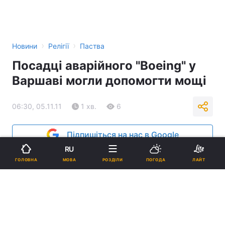
›
›
Новини
Релігії
Паства
Посадці аварійного "Boeing" у
Варшаві могли допомогти мощі
06:30, 05.11.11
1 хв.
6
Підпишіться на нас в Google
RU
Реклама
МОВА
ГОЛОВНА
РОЗДІЛИ
ПОГОДА
ЛАЙТ