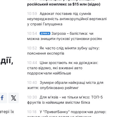
російський комплекс за $15 млн (відео)
10:59
Адвокат поставив під сумнів
неупередженість антикорупційної вертикалі
у справі Галущенка
10:54
Загроза – балістика: чи
ДУМКА
можна знищити пускові установки росіян
10:52
Як часто слід міняти зубну щітку:
пояснення експертів
дії,
10:44
Ціни зростають як на дріжджах:
стало відомо, які вживані авто
подорожчали найбільше
10:40
Зумери обрали найкращі міста для
життя: опубліковано рейтинг
10:30
Для м’язів - не тільки м’ясо: ТОП-5
фруктів із найвищим вмістом білка
тері їх
10:18
У "ПриватБанку" подорожчав долар:
актуальний курс валют на п’ятницю