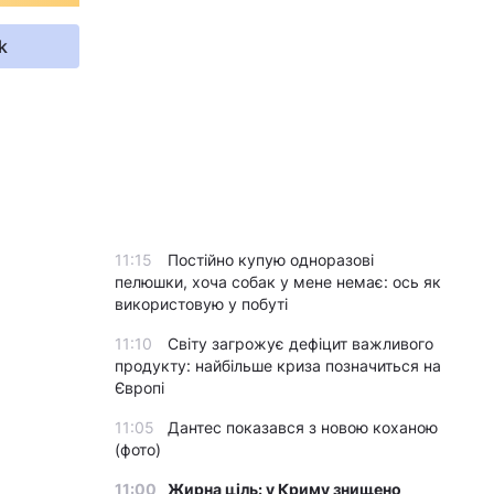
k
11:15
Постійно купую одноразові
пелюшки, хоча собак у мене немає: ось як
використовую у побуті
11:10
Світу загрожує дефіцит важливого
продукту: найбільше криза позначиться на
Європі
11:05
Дантес показався з новою коханою
(фото)
11:00
Жирна ціль: у Криму знищено