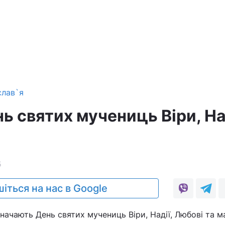
слав`я
ь святих мучениць Віри, На
5
іться на нас в Google
начають День святих мучениць Віри, Надії, Любові та ма