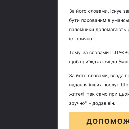
За його словами, існує з
бути похованим в уманськ
паломники допомагають р
історично.
Тому, за словами П.ПАЄВС
щоб приїжджаючі до Умані
За його словами, влада п
надання інших послуг. Щоб
жителі, так само при цьом
зручно", - додав він.
ДОПОМОЖ