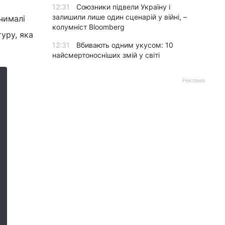
12:31
Союзники підвели Україну і
залишили лише один сценарій у війні, –
чималі
колумніст Bloomberg
уру, яка
12:31
Вбивають одним укусом: 10
найсмертоносніших змій у світі
Реклама