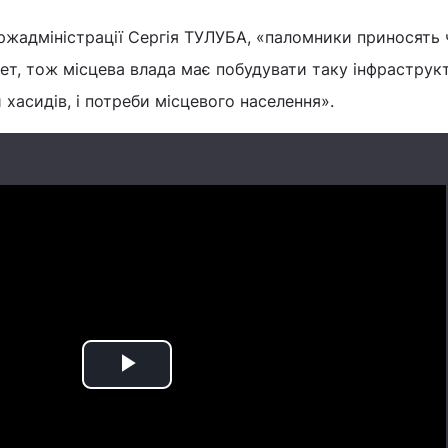
ржадміністрації Сергія ТУЛУБА, «паломники приносять 
т, тож місцева влада має побудувати таку інфраструкт
 хасидів, і потреби місцевого населення».
Play
Video