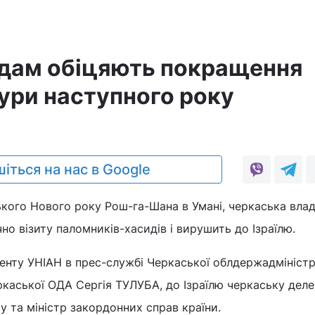
идам обіцяють покращення
ури наступного року
іться на нас в Google
ького Нового року Рош-га-Шана в Умані, черкаська вла
но візиту паломників-хасидів і вирушить до Ізраїлю.
нту УНІАН в прес-службі Черкаської облдержадміністра
каської ОДА Сергія ТУЛУБА, до Ізраїлю черкаську деле
у та міністр закордонних справ країни.