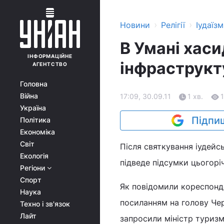
›
›
Новини
Релігії
Іудаїзм
В Умані хас
ІНФОРМАЦІЙНЕ
інфраструкт
АГЕНТСТВО
Головна
Війна
17:09, 30.09.11
1 хв.
1
Україна
Підпиш
Політика
Економіка
Світ
Після святкування іудейс
Екологія
підведе підсумки цьогоріч
Регіони
Спорт
Як повідомили кореспонде
Наука
посиланням на голову Чер
Техно і зв'язок
Лайт
запросили міністр туризм