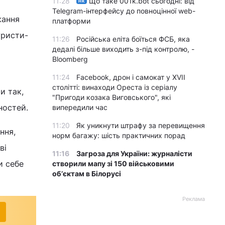
11:28
Що таке 001k.bot сьогодні: від
НК
Telegram-інтерфейсу до повноцінної web-
жання
платформи
уристи-
11:26
Російська еліта боїться ФСБ, яка
дедалі більше виходить з-під контролю, -
Bloomberg
11:24
Facebook, дрон і самокат у XVII
столітті: винаходи Ореста із серіалу
и так,
"Пригоди козака Виговського", які
ностей.
випередили час
11:20
Як уникнути штрафу за перевищення
ння,
норм багажу: шість практичних порад
ві
11:16
Загроза для України: журналісти
и себе
створили мапу зі 150 військовими
обʼєктам в Білорусі
Реклама