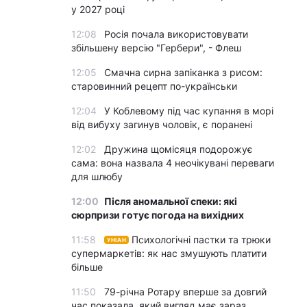
у 2027 році
12:08
Росія почала використовувати
збільшену версію "Гербери", - Флеш
12:05
Смачна сирна запіканка з рисом:
старовинний рецепт по-українськи
12:04
У Коблевому під час купання в морі
від вибуху загинув чоловік, є поранені
12:02
Дружина щомісяця подорожує
сама: вона назвала 4 неочікувані переваги
для шлюбу
12:00
Після аномальної спеки: які
сюрпризи готує погода на вихідних
11:58
Психологічні пастки та трюки
УНІАН
супермаркетів: як нас змушують платити
більше
11:50
79-річна Ротару вперше за довгий
час показала, який вигляд має зараз