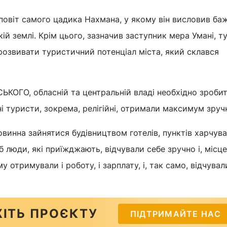
аповіт самого цадика Нахмана, у якому він висловив ба
ій землі. Крім цього, зазначив заступник мера Умані, т
озвивати туристичний потенціал міста, який склався
ЬКОГО, обласній та центральній владі необхідно зробит
 туристи, зокрема, релігійні, отримали максимум зруч
овинна зайнятися будівництвом готелів, пунктів харчува
 люди, які приїжджають, відчували себе зручно і, місце
у отримували і роботу, і зарплату, і, так само, відчувал
ІТЬ ПРОЄКТУ
ПІДТРИМАЙТЕ НАС