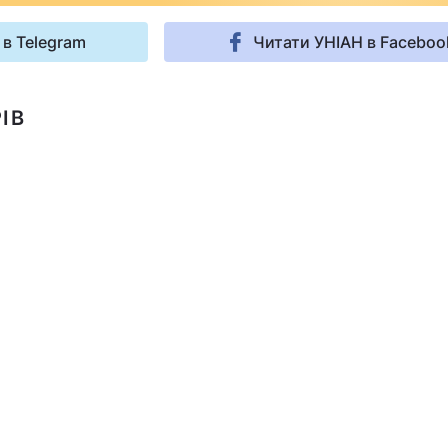
 в Telegram
Читати УНІАН в Faceboo
ІВ