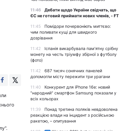
11:46
Дебати щодо України свідчать, що
ЄС не готовий приймати нових членів, - FT
11:45
Помідори почервоніють миттєво:
чим поливати кущі для швидкого
дозрівання
11:42
Іспанія викарбувала пам'ятну срібну
монету на честь тріумфу збірної з футболу
(фото)
11:42
687 тисяч сонячних панелей
допомогли місту пережити три урагани
11:40
Конкурент для iPhone 16e: новий
"народний" смартфон Samsung показали у
или
всіх кольорах
хнього
11:39
Понад третина поляків невдоволена
реакцією влади на інцидент з російською
ракетою, – опитування
у".