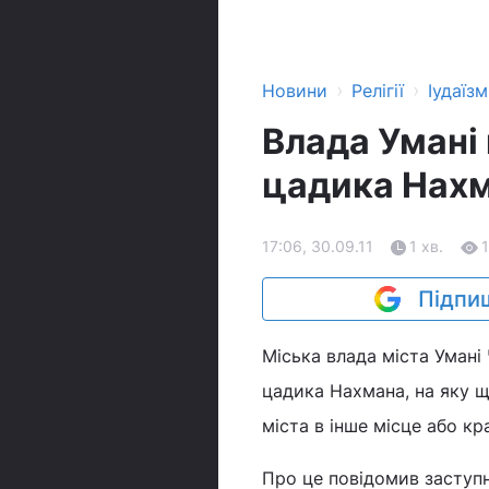
›
›
Новини
Релігії
Іудаїзм
Влада Умані
цадика Нахм
17:06, 30.09.11
1 хв.
Підпиш
Міська влада міста Умані
цадика Нахмана, на яку щ
міста в інше місце або кра
Про це повідомив заступн