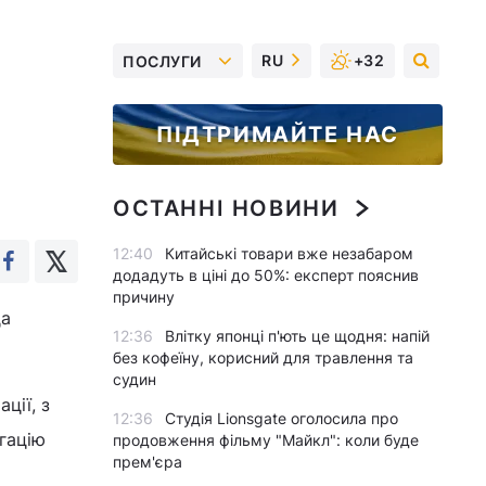
RU
+32
ПОСЛУГИ
ПІДТРИМАЙТЕ НАС
ОСТАННІ НОВИНИ
12:40
Китайські товари вже незабаром
додадуть в ціні до 50%: експерт пояснив
причину
да
12:36
Влітку японці п'ють це щодня: напій
без кофеїну, корисний для травлення та
судин
ції, з
12:36
Студія Lionsgate оголосила про
гацію
продовження фільму "Майкл": коли буде
прем'єра