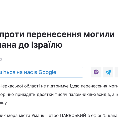
 проти перенесення могили
ана до Ізраїлю
12
іться на нас в Google
 Черкаської області не підтримує ідею перенесення мог
орічно приїздять десятки тисяч паломників-хасидів, з ї
їну.
ик мера міста Умань Петро ПАЄВСЬКИЙ в ефірі "5 канал