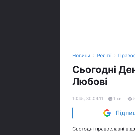
›
›
Новини
Релігії
Право
Сьогодні Ден
Любові
10:45, 30.09.11
1 хв.
Підпиш
Сьогодні православні відз