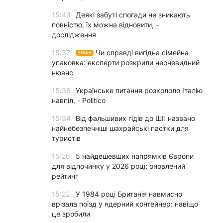
15:49
Деякі забуті спогади не зникають
повністю, їх можна відновити, –
дослідження
15:37
Чи справді вигідна сімейна
УНІАН
упаковка: експерти розкрили неочевидний
нюанс
15:36
Українське питання розкололо Італію
навпіл, - Politico
15:34
Від фальшивих гідів до ШІ: названо
найнебезпечніші шахрайські пастки для
туристів
15:26
5 найдешевших напрямків Європи
для відпочинку у 2026 році: оновлений
рейтинг
15:22
У 1984 році Британія навмисно
врізала поїзд у ядерний контейнер: навіщо
це зробили