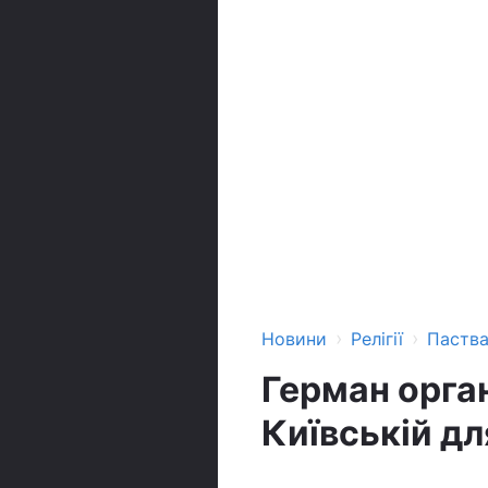
›
›
Новини
Релігії
Паств
Герман орган
Київській дл