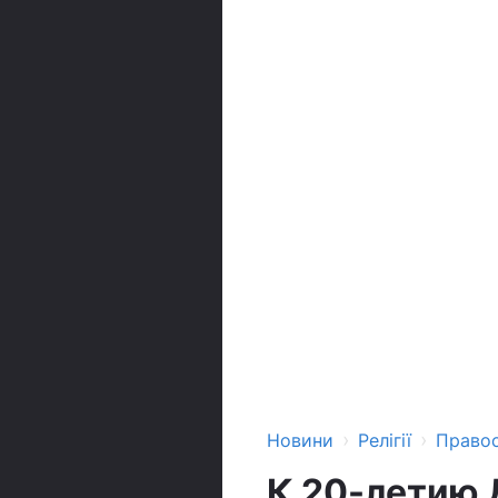
›
›
Новини
Релігії
Право
К 20-летию 