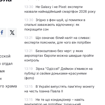
13:30
Не Galaxy і не Pixel: експерти
назвали найнадійніший смартфон 2026 року
13:30
Згідно з фен-шуй, ці помилки в
спальні заважають відпочинку: як
покращити сон
13:21
Що означає білий наліт на сливах:
експерти пояснили, для чого він потрібен
13:21
Безкоштовно без черг: у яких
аеропортах Європи можна швидше пройти
усской
контроль
 отдал
13:19
Зірка "Одіссеї" Деймон з'явився на
емя
публіці зі своїми доньками-красунями
(фото)
и
го храма
13:15
В Україні випустять пам’ятну монету
на честь Іоанна Павла II
13:15
Не те що кондиціонер – навіть
вентилятор не потрібен: турецький