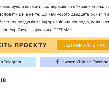
льно було б вважати, що державність України «почалас
еслювати це, а не те, що нам усього двадцять років”. “Г
агатьох роздумів та інформаційних приводів, коли іноз
про Україну», – зауважила Г.ГЕРМАН.
ІТЬ ПРОЄКТУ
ПІДТРИМАЙТЕ НАС
 в Telegram
Читати УНІАН в Faceboo
ІВ