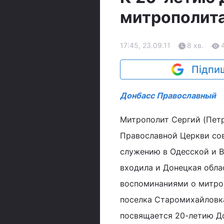
митрополита
17:45, 23.09.11
8 хв.
Підпиш
Донбасс Православный
Митрополит Сергий (Петр
Православной Церкви сов
служению в Одесской и В
входила и Донецкая обла
воспоминаниями о митро
поселка Старомихайловк
посвящается 20-летию Д