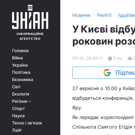
›
›
Новини
Релігії
Іудаїзм
У Києві відб
ІНФОРМАЦІЙНЕ
роковин розс
АГЕНТСТВО
Головна
Війна
00:10, 24.09.11
2 хв.
Україна
Підпиш
Політика
Економіка
Світ
27 вересня о 10.00 у Киї
Екологія
відбудеться конференція
Регіони
Яру.
Спорт
Наука
Як передає кореспондент 
Техно і зв'язок
Спільнота Святого Егідія 
Лайт