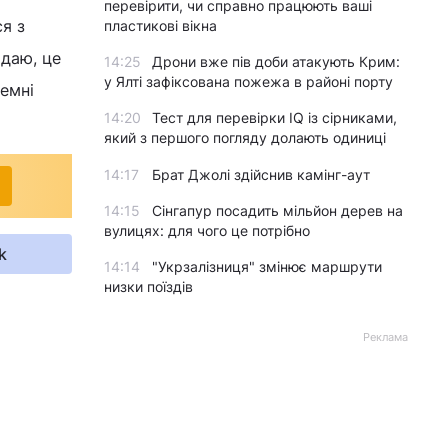
перевірити, чи справно працюють ваші
я з
пластикові вікна
адаю, це
14:25
Дрони вже пів доби атакують Крим:
у Ялті зафіксована пожежа в районі порту
емні
14:20
Тест для перевірки IQ із сірниками,
який з першого погляду долають одиниці
14:17
Брат Джолі здійснив камінг-аут
14:15
Сінгапур посадить мільйон дерев на
вулицях: для чого це потрібно
k
14:14
"Укрзалізниця" змінює маршрути
низки поїздів
Реклама