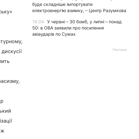
я
буде складніше імпортувати
електроенергію взимку, – Центр Разумкова
ську»
16:04
У червні – 30 бомб, у липні – понад
50: в ОВА заявили про посилення
авіаударів по Сумах
ьтурному,
Реклама
 дискусії
лить
расизму,
ор
ський
зації
ож