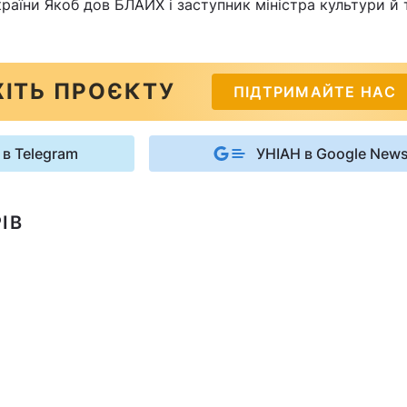
країни Якоб дов БЛАЙХ і заступник міністра культури й
ІТЬ ПРОЄКТУ
ПІДТРИМАЙТЕ НАС
 в Telegram
УНІАН в Google New
ІВ