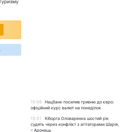
 туризму
s
15:56
Нацбанк посилив гривню до євро:
офіційний курс валют на понеділок
15:51
Кіборга Оловаренка шостий рік
судять через конфлікт з агітаторами Шарія,
– Аронець