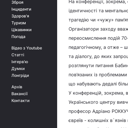
На конференції, зокрема,
Зброя
Інциденти
ідентичності та ментально
Здоров'я
трагедію чи «чужу» пам’я
Туризм
Організатори заходу вва
Цікавинки
Погода
переосмислення подій 70-
педагогічному, а отже – 
Відео з Youtube
Статті
та діалогу, до яких запро
Інтерв'ю
розглянути питання Бабин
Думки
пов’язаних із проблемами 
Лонгріди
що набувають дедалі біль
Архів
У конференцій, зокрема,
Вакансії
Контакти
Українського центру вивч
професор Адріано РОККУЧЧ
євреїв - колишніх в`язні