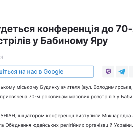
удеться конференція до 70-
трілів у Бабиному Яру
24
іться на нас в Google
вському міському Будинку вчителя (вул. Володимирська,
, присвячена 70-м роковинам масових розстрілів у Баб
УНІАН, ініціатором конференції виступили Міжнародна 
та Об’єднання юдейських релігійних організацій України.