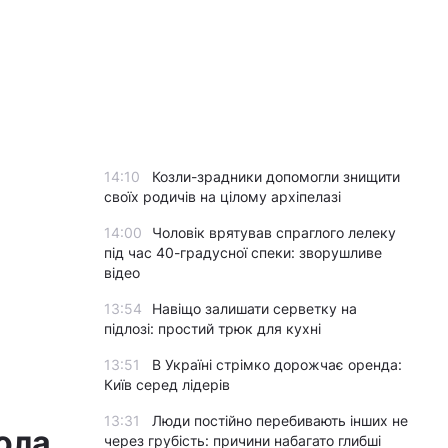
14:10
Козли-зрадники допомогли знищити
своїх родичів на цілому архіпелазі
14:00
Чоловік врятував спраглого лелеку
під час 40-градусної спеки: зворушливе
відео
13:54
Навіщо залишати серветку на
підлозі: простий трюк для кухні
13:51
В Україні стрімко дорожчає оренда:
Київ серед лідерів
13:31
Люди постійно перебивають інших не
ола
через грубість: причини набагато глибші