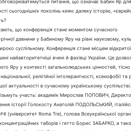
 обговорюватимуться питання, що означає Бабин Яр дл
сті сьогоднішніх поколінь киян: далеку історію, «єврей
ть?
жають, що конференція стане моментом сучасного
річної давнини у Бабиному Яру на рівні науковому, кул
широко суспільному. Конференція стане місцем відкритої
шені найавторитетніші вчені й фахівці України. Це дозво
ого Яру у контексті загальнолюдських цінностей, тісно
національної, релігійної інтолерантності, ксенофобії та 
шої актуальності в сучасному українському суспільстві.
 візьмуть участь: академік Мирослав ПОПОВИЧ, Директ
ення історії Голокосту Анатолій ПОДОЛЬСЬКИЙ, італій
І (університет Roma Tre), голова Всеукраїнської органі
в концентраційних таборів і гетто Борис ЗАБАРКО, а так