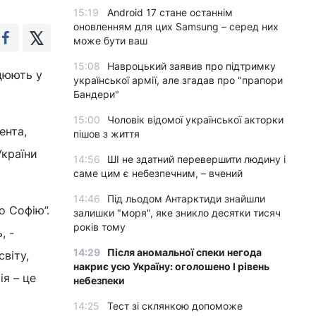
15:19
Android 17 стане останнім
оновленням для цих Samsung – серед них
може бути ваш
15:08
Навроцький заявив про підтримку
ацюють у
української армії, але згадав про "прапори
Бандери"
15:00
Чоловік відомої української акторки
ента,
пішов з життя
України
14:56
ШІ не здатний перевершити людину і
саме цим є небезпечним, – вчений
14:46
Під льодом Антарктиди знайшли
о Софію”.
залишки "моря", яке зникло десятки тисяч
років тому
, -
14:29
Після аномальної спеки негода
віту,
накриє усю Україну: оголошено І рівень
ія – це
небезпеки
14:25
Тест зі склянкою допоможе