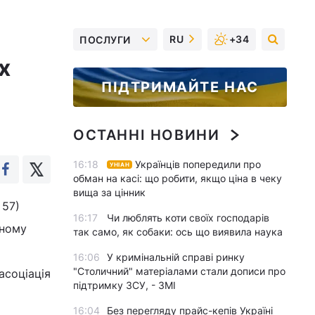
RU
+34
ПОСЛУГИ
х
ПІДТРИМАЙТЕ НАС
ОСТАННІ НОВИНИ
16:18
Українців попередили про
УНІАН
обман на касі: що робити, якщо ціна в чеку
вища за цінник
 57)
16:17
Чи люблять коти своїх господарів
иному
так само, як собаки: ось що виявила наука
16:06
У кримінальній справі ринку
"Столичний" матеріалами стали дописи про
асоціація
підтримку ЗСУ, - ЗМІ
16:04
Без перегляду прайс-кепів Україні