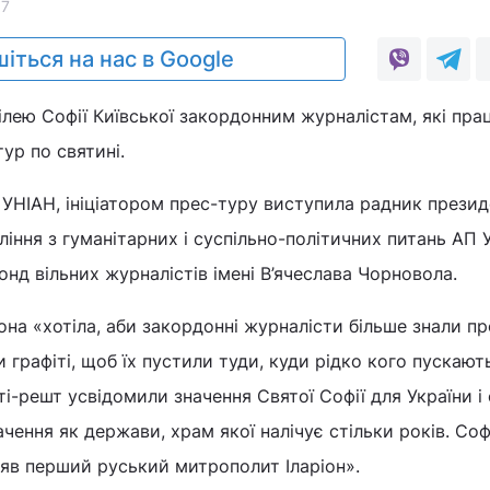
17
іться на нас в Google
ілею Софії Київської закордонним журналістам, які пр
тур по святині.
УНІАН, ініціатором прес-туру виступила радник презид
ління з гуманітарних і суспільно-політичних питань АП 
нд вільних журналістів імені В’ячеслава Чорновола.
она «хотіла, аби закордонні журналісти більше знали пр
графіті, щоб їх пустили туди, куди рідко кого пускають
і-решт усвідомили значення Святої Софії для України і с
значення як держави, храм якої налічує стільки років. Соф
ляв перший руський митрополит Іларіон».