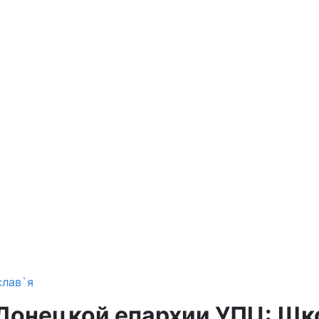
слав`я
Донецкой епархии УПЦ: Шк