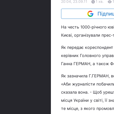
20:04, 23.09.11
1 хв.
Підпиш
На честь 1000-річного юв
Києві, організували прес-
Як передає кореспондент 
керівник Головного управ
Ганна ГЕРМАН, а також Фо
Як зазначила Г.ГЕРМАН, в
«Аби журналісти побачили 
сказала вона. - Щоб урешт
місця України у світі, її 
те місце, з якого промов