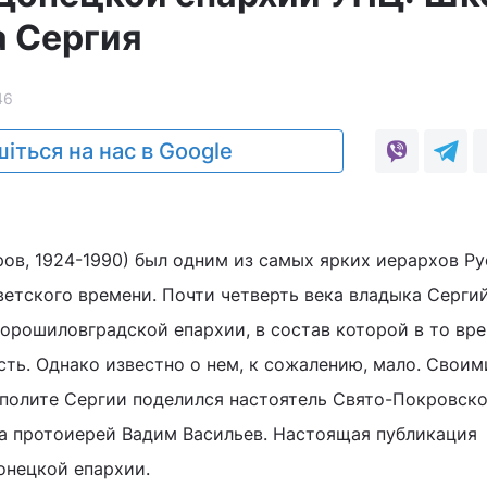
 Сергия
46
іться на нас в Google
ов, 1924-1990) был одним из самых ярких иерархов Р
етского времени. Почти четверть века владыка Сергий
орошиловградской епархии, в состав которой в то вр
сть. Однако известно о нем, к сожалению, мало. Своим
полите Сергии поделился настоятель Свято-Покровско
а протоиерей Вадим Васильев. Настоящая публикация
онецкой епархии.