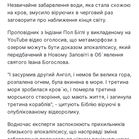
Незвичайне забарвлення води, яка стала схожою
на кров, змусило віруючих в черговий раз
заговорити про наближення кінця світу.
Проповідник з Індіани Пол Біглі у викладеному на
YouTube відео оголосив, що метаморфози з
озером можуть бути доказом апокаліпсису, який
передбачений в Новому Заповіті в Об`явлення
святого Івана Богослова.
"І засурмив другий Ангол, і немов би велика гора,
розпалена огнем, була вкинена в море. І третина
моря зробилася кров`ю, і померла третина
морського створіння, що мають життя, і загинула
третина кораблів", - цитують Біблію віруючі в
опублікованому відеоролику.
Водночас експерти заспокоюють прихильників
близького апокаліпсису, що насправді зміна