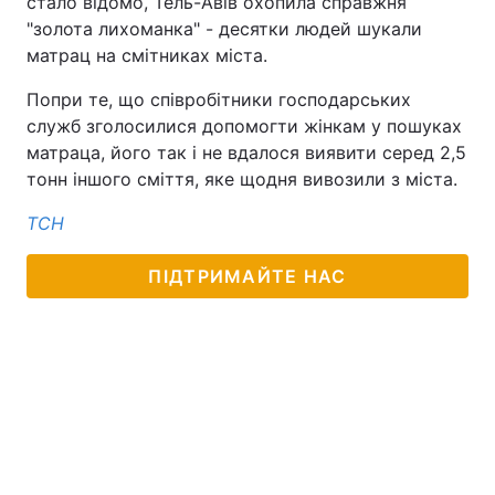
стало відомо, Тель-Авів охопила справжня
"золота лихоманка" - десятки людей шукали
Лонгріди
матрац на смітниках міста.
Попри те, що співробітники господарських
Відео з Youtube
Статті
служб зголосилися допомогти жінкам у пошуках
матраца, його так і не вдалося виявити серед 2,5
Інтерв'ю
Думки
тонн іншого сміття, яке щодня вивозили з міста.
Архів
Вакансії
ТСН
Контакти
ПІДТРИМАЙТЕ НАС
Послуги