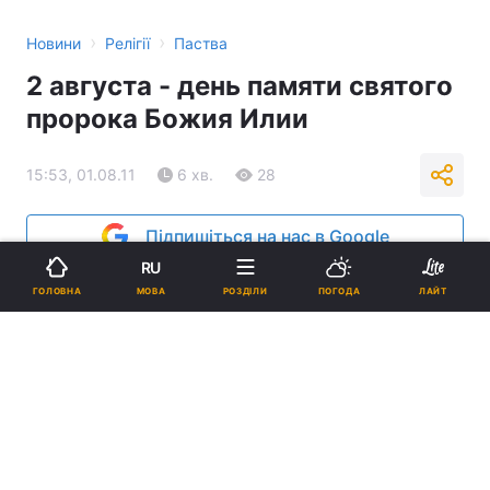
›
›
Новини
Релігії
Паства
2 августа - день памяти святого
пророка Божия Илии
15:53, 01.08.11
6 хв.
28
Підпишіться на нас в Google
RU
Реклама
МОВА
ГОЛОВНА
РОЗДІЛИ
ПОГОДА
ЛАЙТ
ad