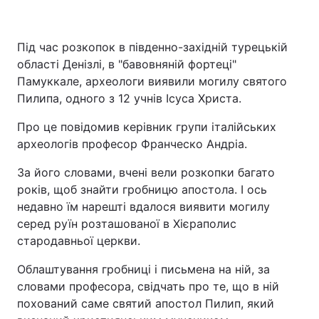
Під час розкопок в південно-західній турецькій
області Денізлі, в "бавовняній фортеці"
Памуккале, археологи виявили могилу святого
Пилипа, одного з 12 учнів Ісуса Христа.
Про це повідомив керівник групи італійських
археологів професор Франческо Андріа.
За його словами, вчені вели розкопки багато
років, щоб знайти гробницю апостола. І ось
недавно їм нарешті вдалося виявити могилу
серед руїн розташованої в Хієраполис
стародавньої церкви.
Облаштування гробниці і письмена на ній, за
словами професора, свідчать про те, що в ній
похований саме святий апостол Пилип, який