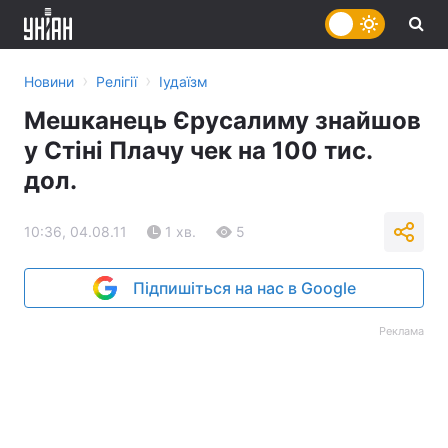
›
›
Новини
Релігії
Іудаїзм
Мешканець Єрусалиму знайшов
у Стіні Плачу чек на 100 тис.
дол.
10:36, 04.08.11
1 хв.
5
Підпишіться на нас в Google
Реклама