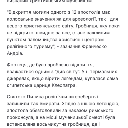
визнаний християнським мучеником.
"Відкриття могили одного з 12 апостолів має
колосальне значення як для археології, так і для
всього християнського світу. Гробниця, яку поки
не відкрито, швидше за все, стане важливим
пунктом паломництва християн і центром
релігійного туризму", - зазначив Франческо
Андріа.
Фортеця, де було зроблено відкриття,
вважається одним з "див світу". У її термальних
джерелах, якщо вірити легендам, купалася сама
єгипетська цариця Клеопатра.
Святого Пилипа розіп`яли шкереберть і
залишили так вмирати. Згідно з іншою легендою,
апостола обезголовили за наказом римського
проконсула, а на місці мученицької смерті була
встановлена ​​восьмикутна гробниця, де і