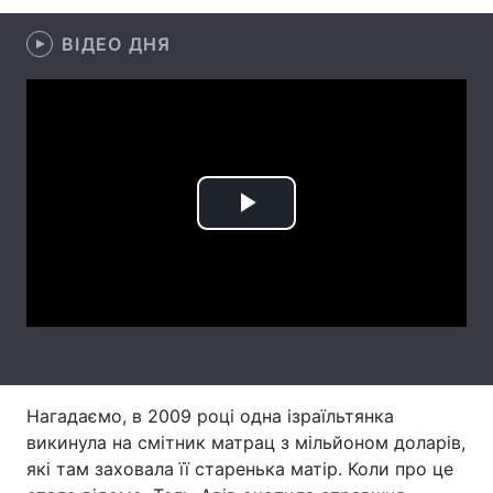
ВІДЕО ДНЯ
Головна
Війна
Україна
Політика
Економіка
Світ
Play
Спорт
Наука
Video
Техно і зв'язок
Лайт
Зброя
Інциденти
Здоров'я
Туризм
Нагадаємо, в 2009 році одна ізраїльтянка
Цікавинки
Погода
викинула на смітник матрац з мільйоном доларів,
які там заховала її старенька матір. Коли про це
Екологія
Регіони