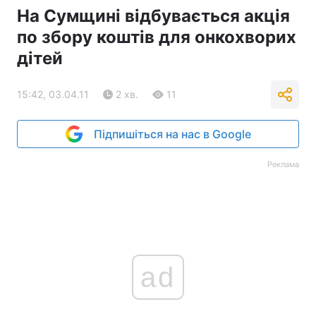
На Сумщині відбувається акція
по збору коштів для онкохворих
дітей
15:42, 03.04.11
2 хв.
11
Підпишіться на нас в Google
Реклама
ad