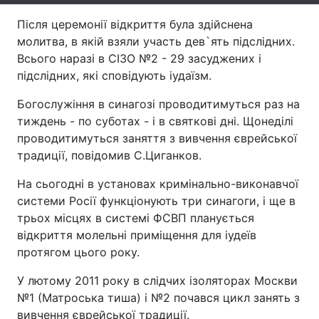
Після церемонії відкриття була здійснена
Лонгріди
молитва, в якій взяли участь дев`ять підслідних.
Всього наразі в СІЗО №2 - 29 засуджених і
Відео з Youtube
Статті
підслідних, які сповідують іудаїзм.
Інтерв'ю
Думки
Богослужіння в синагозі проводитимуться раз на
тиждень - по суботах - і в святкові дні. Щонеділі
Архів
Вакансії
проводитимуться заняття з вивчення єврейської
традиції, повідомив С.Циганков.
Контакти
На сьогодні в установах кримінально-виконавчої
Послуги
системи Росії функціонують три синагоги, і ще в
трьох місцях в системі ФСВП планується
відкриття молельні приміщення для іудеїв
протягом цього року.
У лютому 2011 року в слідчих ізоляторах Москви
№1 (Матроська тиша) і №2 почався цикл занять з
вивчення єврейської традиції.