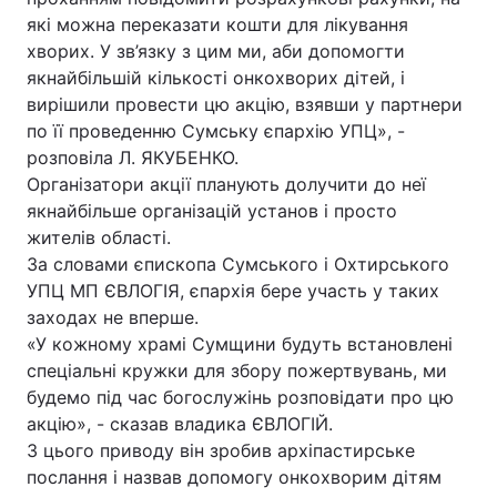
які можна переказати кошти для лікування
хворих. У зв’язку з цим ми, аби допомогти
якнайбільшій кількості онкохворих дітей, і
вирішили провести цю акцію, взявши у партнери
по її проведенню Сумську єпархію УПЦ», -
розповіла Л. ЯКУБЕНКО.
Організатори акції планують долучити до неї
якнайбільше організацій установ і просто
жителів області.
За словами єпископа Сумського і Охтирського
УПЦ МП ЄВЛОГІЯ, єпархія бере участь у таких
заходах не вперше.
«У кожному храмі Сумщини будуть встановлені
спеціальні кружки для збору пожертвувань, ми
будемо під час богослужінь розповідати про цю
акцію», - сказав владика ЄВЛОГІЙ.
З цього приводу він зробив архіпастирське
послання і назвав допомогу онкохворим дітям