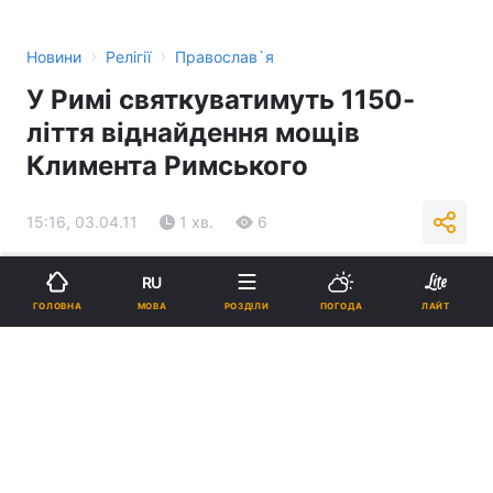
›
›
Новини
Релігії
Православ`я
У Римі святкуватимуть 1150-
ліття віднайдення мощів
Климента Римського
15:16, 03.04.11
1 хв.
6
Підпишіться на нас в Google
RU
МОВА
ГОЛОВНА
РОЗДІЛИ
ПОГОДА
ЛАЙТ
Реклама