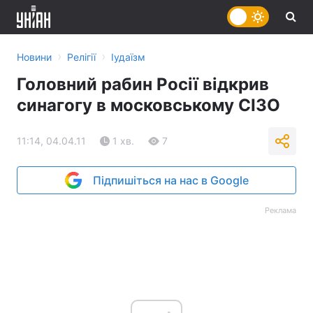
›
›
Новини
Релігії
Іудаїзм
Головний рабин Росії відкрив
синагогу в московському СІЗО
11:14, 04.04.11
1 хв.
7
Підпишіться на нас в Google
Реклама