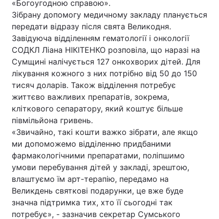
«Богоугодною справою».
Зібрану допомогу медичному закладу планується
передати відразу після свята Великодня.
Завідуюча відділенням гематології і онкології
СОДКЛ Ліана НІКІТЕНКО розповіла, що наразі на
Сумщині налічується 127 онкохворих дітей. Для
лікування кожного з них потрібно від 50 до 150
тисяч доларів. Також відділення потребує
життєво важливих препаратів, зокрема,
кліткового сепаратору, який коштує більше
півмільйона гривень.
«Звичайно, такі кошти важко зібрати, але якщо
ми допоможемо відділенню придбаними
фармакологічними препаратами, поліпшимо
умови перебування дітей у закладі, зрештою,
влаштуємо їм арт-терапію, передамо на
Великдень святкові подарунки, це вже буде
значна підтримка тих, хто її сьогодні так
потребує», - зазначив секретар Сумського