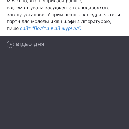
мечеттю, яка відкрилася раніше, -
відремонтували засуджені з господарського
загону установи. У приміщенні є катедра, чотири
парти для молельників і шафи з літературою,
Головна
Війна
пише
сайт "Політичний журнал".
Україна
Політика
ВІДЕО ДНЯ
Економіка
Світ
Спорт
Наука
Техно і зв'язок
Лайт
Зброя
Інциденти
Здоров'я
Туризм
Цікавинки
Погода
Екологія
Регіони