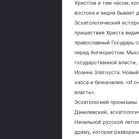
Христом и тем часом, ког
востока и видна бывает д
Эсхатологический истори
пришествия Христа види
православный Государь-
перед Антихристом. Мысл
государственной власти, 
Иоанна Златоуста. Новый
хаоса и безначалия: «И 
власть».
Эсхатологией пронизаны 
Данилевский, эсхатологи
Начальной русской лето
драму, которая разворач