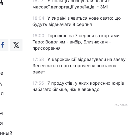
18:17
У Польщі анонсували плани з
масової депортації українців, - ЗМІ
18:04
У Україні з'явиться нове свято: що
будуть відзначати 8 серпня
18:00
Гороскоп на 7 серпня за картами
Таро: Водоліям - вибір, Близнюкам -
прискорення
17:58
У Єврокомісії відреагували на заяву
Зеленського про скорочення поставок
ракет
ые
,
17:55
7 продуктів, у яких корисних жирів
набагато більше, ніж в авокадо
 и
Реклама
ем
ея
енный