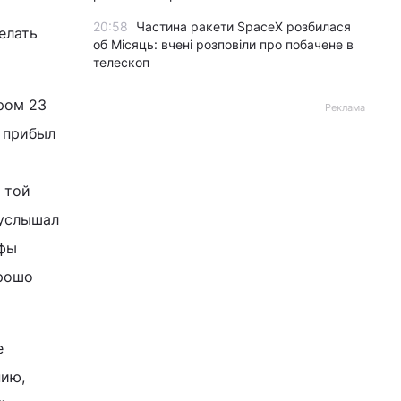
20:58
Частина ракети SpaceX розбилася
елать
об Місяць: вчені розповіли про побачене в
телескоп
ром 23
Реклама
й прибыл
 той
 услышал
ьфы
орошо
е
нию,