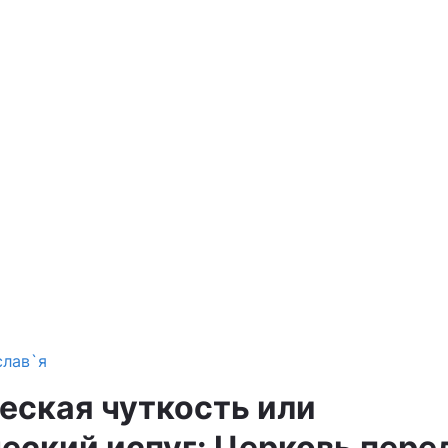
слав`я
еская чуткость или
еский испуг: Церковь пере