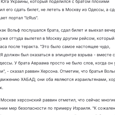
 Юга Украины, который поделился с братом плохими
л его сдать билет, не лететь в Москву из Одессы, а сд
ет портал "IzRus".
хак Вольф послушался брата, сдал билет и выехал вече
а уже оттуда вылетел в Москву другим рейсом, которы
аса после теракта. "Это было самое настоящее чудо,
Я должен был оказаться в эпицентре взрыва - вместе с
ессы. У брата Авраама просто не было слов, когда он
и", - сказал раввин Херсона. Отметим, что братья Вол
движению ХАБАД; они оба являются израильтянами, х
к.
 Москве херсонский раввин отметил, что сейчас многи
ении мер безопасности по примеру Израиля. "К сожале