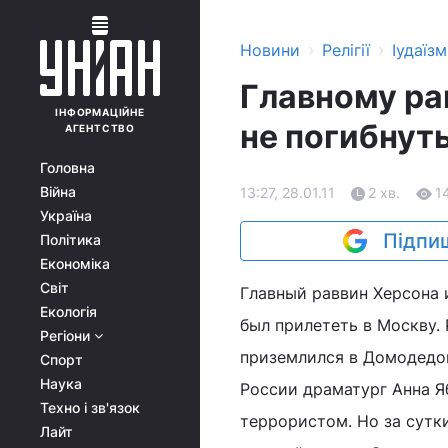
›
›
Новини
Релігії
Іудаїзм
Главному ра
ІНФОРМАЦІЙНЕ
не погибнут
АГЕНТСТВО
Головна
Війна
13:27, 28.01.11
2 хв.
1
Україна
Підпиш
Політика
Економіка
Світ
Главный раввин Херсона 
Екологія
был прилететь в Москву.
Регіони
приземлился в Домодедов
Спорт
Наука
России драматург Анна Яб
Техно і зв'язок
террористом. Но за сутк
Лайт