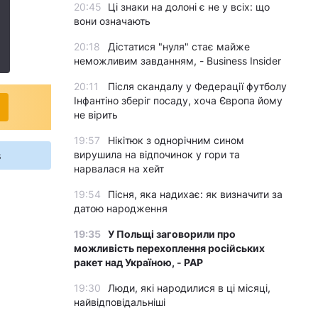
20:45
Ці знаки на долоні є не у всіх: що
вони означають
20:18
Дістатися "нуля" стає майже
неможливим завданням, - Business Insider
20:11
Після скандалу у Федерації футболу
Інфантіно зберіг посаду, хоча Європа йому
не вірить
19:57
Нікітюк з однорічним сином
s
вирушила на відпочинок у гори та
нарвалася на хейт
19:54
Пісня, яка надихає: як визначити за
датою народження
19:35
У Польщі заговорили про
можливість перехоплення російських
ракет над Україною, - PAP
19:30
Люди, які народилися в ці місяці,
найвідповідальніші