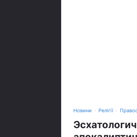
›
›
Новини
Релігії
Право
Эсхатологич
апокалиптич