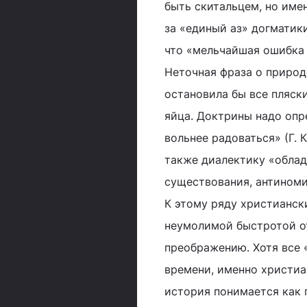
быть скитальцем, но имен
за «единый аз» догматики
что «мельчайшая ошибка 
Неточная фраза о природ
остановила бы все пляск
яйца. Доктрины надо опр
вольнее радоваться» (Г. 
также диалектику «облад
существования, антиноми
К этому ряду христианс
неумолимой быстротой от
преображению. Хотя все 
времени, именно христиа
история понимается как