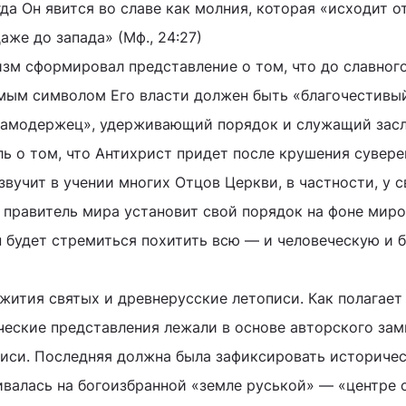
да Он явится во славе как молния, которая «исходит о
аже до запада» (Мф., 24:27)
зм сформировал представление о том, что до славног
мым символом Его власти должен быть «благочестивы
самодержец», удерживающий порядок и служащий зас
ь о том, что Антихрист придет после крушения сувер
звучит в учении многих Отцов Церкви, в частности, у с
 правитель мира установит свой порядок на фоне мир
он будет стремиться похитить всю — и человеческую и
жития святых и древнерусские летописи. Как полагает
ческие представления лежали в основе авторского за
писи. Последняя должна была зафиксировать историче
ивалась на богоизбранной «земле руськой» — «центре 