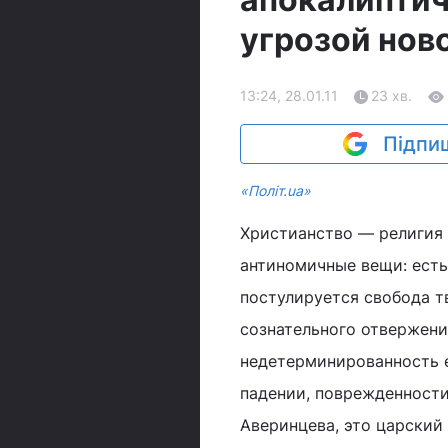
угрозой нов
13:24, 28.01.11
23 хв.
Підпиш
«Полiт.ua»
Христианство — религия 
антиномичные вещи: есть
постулируется свобода т
сознательного отвержения
недетерминированность е
падении, поврежденности
Аверинцева, это царский