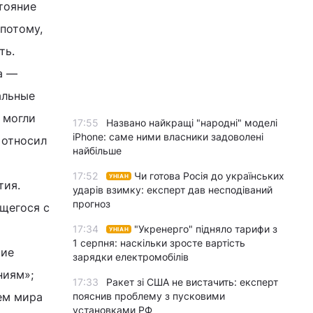
стояние
 потому,
ть.
а —
альные
 могли
17:55
Названо найкращі "народні" моделі
iPhone: саме ними власники задоволені
 относил
найбільше
17:52
Чи готова Росія до українських
УНІАН
тия.
ударів взимку: експерт дав несподіваний
прогноз
щегося с
17:34
"Укренерго" підняло тарифи з
УНІАН
1 серпня: наскільки зросте вартість
тие
зарядки електромобілів
ниям»;
17:33
Ракет зі США не вистачить: експерт
ем мира
пояснив проблему з пусковими
установками РФ