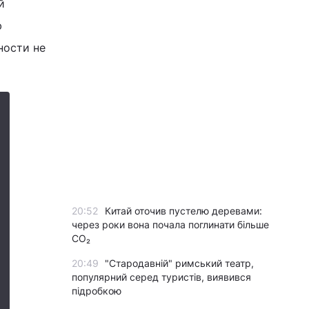
й
ю
ности не
20:52
Китай оточив пустелю деревами:
через роки вона почала поглинати більше
CO₂
20:49
"Стародавній" римський театр,
популярний серед туристів, виявився
підробкою