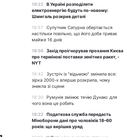
19:22
В Україні розподіляти
електроенергію будуть по-новому:
Шмигаль розкрив деталі
18:57
Супутник Сатурна обертається
настільки повільно, що його доба триває
майже 16 днів
18:56
Захід проігнорував прохання Києва
про термінові поставки зенітних ракет, -
NYT
18:42
Зустріч із "відьмою" змінила все:
зірка 2000-х вперше розкрила, чому
зникла зі сцени
18:30
Румунія змінює течію Дунаю: для
чого вона це робить
18:22
Податкова служба передасть
Міноборони дані про чоловіків 18–60
років: що вирішив уряд
д