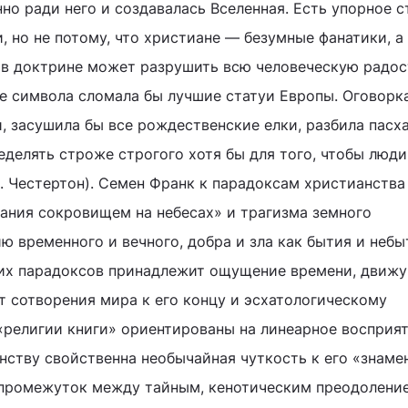
но ради него и создавалась Вселенная. Есть упорное 
, но не потому, что христиане — безумные фанатики, а
в доктрине может разрушить всю человеческую радос
е символа сломала бы лучшие статуи Европы. Оговорк
и, засушила бы все рождественские елки, разбила пасх
еделять строже строгого хотя бы для того, чтобы люди
К. Честертон). Семен Франк к парадоксам христианства
ания сокровищем на небесах» и трагизма земного
ю временного и вечного, добра и зла как бытия и небы
ких парадоксов принадлежит ощущение времени, движу
 сотворения мира к его концу и эсхатологическому
«религии книги» ориентированы на линеарное восприя
нству свойственна необычайная чуткость к его «знаме
 промежуток между тайным, кенотическим преодолени