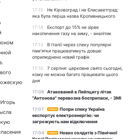
т
17:15
Не Кіровоград і не Єлисаветград:
яка була перша назва Кропивницького
о
17:14
Експорт до 15% не зірве
й
накопичення газу на зиму, - аналітик
лоном
17:13
В Італії через спеку популярні
пам'ятки працюватимуть довше:
енной
оприлюднено новий графік
в.
17:10
7 серпня: церковне свято сьогодні,
ового
кому не можна багато працювати цього
дня
 божескую
17:08
Атакований в Лейпцигу літак
"Антонова" перевозив боєприпаси, - ЗМІ
 Игорь
17:07
Попри спеку Україна
УНІАН
мысла
експортує електроенергію: чи
скую
загрожують нам відключення
спасения
17:04
Нових солдатів з Північної
УНІАН
Кореї Росія може кинути на штурми: