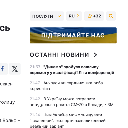
RU
+32
ПОСЛУГИ
сь
ПІДТРИМАЙТЕ НАС
ОСТАННІ НОВИНИ
21:57
"Динамо" здобуло важливу
перемогу у кваліфікації Ліги конференцій
21:47
Анчоуси чи сардини: яка риба
олжен
корисніша
21:42
В Україну може потрапити
толицу
антидронова ракета CM-70 з Канади, - ЗМІ
21:24
Чим Україна може знищувати
м Вольф –
"Іскандери": експерти назвали єдиний
реальний варіант