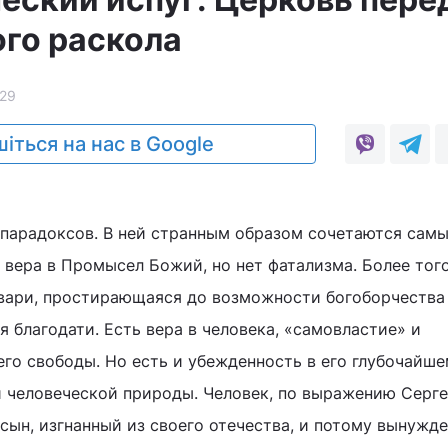
ого раскола
29
іться на нас в Google
парадоксов. В ней странным образом сочетаются сам
 вера в Промысел Божий, но нет фатализма. Более того
вари, простирающаяся до возможности богоборчества
 благодати. Есть вера в человека, «самовластие» и
го свободы. Но есть и убежденность в его глубочайш
 человеческой природы. Человек, по выражению Серг
 сын, изгнанный из своего отечества, и потому вынужд