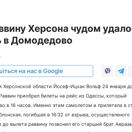
ввину Херсона чудом удало
ь в Домодедово
4
іться на нас в Google
и Херсонской области Йосеф-Ицхак Вольф 24 января д
 Раввин приобрел билеты на рейс из Одессы, который
о в 16 часов. Именно этим самолетом и прилетела в с
лонская, погибшая в 16:32 от взрыва, осуществленого
и до вылета раввину позвонил его старший брат Авраа