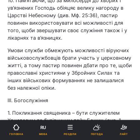
10. Пам’ятаючи, що за милосердя до хворих і
ув’язнених Господь обіяцяє велику нагороду в
Царстві Небесному (див. Мф. 25:36), пастир
повинен використовувати всі можливості для
того, щоби звершувати своє служіння також і у
лікарнях та в’язницях.
Умови служби обмежують можливості віруючих
військовослужбовців брати участь у церковному
житті, а тому пастир повинен дбати про те, щоби
православні християни у Збройних Силах та
інших військових формуваннях не залишалися
без належної опіки.
ІІІ. Богослужіння
1. Покликання священика – бути служителем
Христовим та будівничим тайн Божих (див. 1
Кор. 4:1-2). Тому ревне звершення всього
RU
уставного кола богослужінь – найперший з
МОВА
ГОЛОВНА
РОЗДІЛИ
ПОГОДА
ЛАЙТ