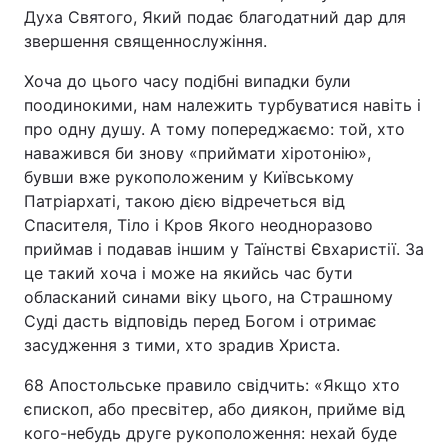
Духа Святого, Який подає благодатний дар для
звершення священнослужіння.
Хоча до цього часу подібні випадки були
поодинокими, нам належить турбуватися навіть і
про одну душу. А тому попереджаємо: той, хто
наважився би знову «приймати хіротонію»,
бувши вже рукоположеним у Київському
Патріархаті, такою дією відречеться від
Спасителя, Тіло і Кров Якого неодноразово
приймав і подавав іншим у Таїнстві Євхаристії. За
це такий хоча і може на якийсь час бути
обласканий синами віку цього, на Страшному
Суді дасть відповідь перед Богом і отримає
засудження з тими, хто зрадив Христа.
68 Апостольське правило свідчить: «Якщо хто
єпископ, або пресвітер, або диякон, прийме від
кого-небудь друге рукоположення: нехай буде