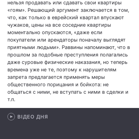
нельзя продавать или сдавать свои квартиры
«гоям». Решающий аргумент заключается в том,
что, как только в еврейский квартал впускают
чужаков, цены на все соседние квартиры
Головна
Війна
моментально опускаются, «даже если
покупатели или арендаторы поначалу выглядят
Україна
Політика
приятными людьми». Раввины напоминают, что в
Економіка
Світ
прошлом за подобные преступления полагались
даже суровые физические наказания, но теперь
Спорт
Наука
времена уже не те, поэтому к нарушителям
запрета предлагается применять меры
Техно і зв'язок
Лайт
общественного порицания и бойкота: не
общаться с ними, не вступать с ними в сделки и
Зброя
Інциденти
т.п.
Здоров'я
Туризм
ВІДЕО ДНЯ
Цікавинки
Погода
Екологія
Регіони