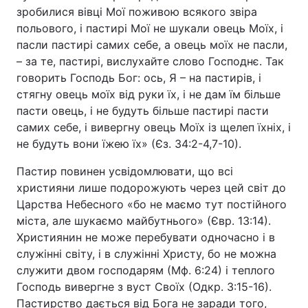
зробилися вівці Мої поживою всякого звіра
польового, і пастирі Мої не шукали овець Моїх, і
пасли пастирі самих себе, а овець моїх не пасли,
– за те, пастирі, вислухайте слово Господнє. Так
говорить Господь Бог: ось, Я – на пастирів, і
стягну овець моїх від руки їх, і не дам їм більше
пасти овець, і не будуть більше пастирі пасти
самих себе, і вивергну овець Моїх із щелеп їхніх, і
не будуть вони їжею їх» (Єз. 34:2-4,7-10).
Пастир повинен усвідомлювати, що всі
християни лише подорожують через цей світ до
Царства Небесного «бо не маємо тут постійного
міста, але шукаємо майбутнього» (Євр. 13:14).
Християнин не може перебувати одночасно і в
служінні світу, і в служінні Христу, бо не можна
служити двом господарям (Мф. 6:24) і теплого
Господь вивергне з вуст Своїх (Одкр. 3:15-16).
Пастирство дається від Бога не заради того,