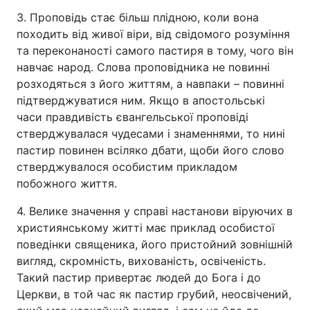
3. Проповідь стає більш плідною, коли вона
походить від живої віри, від свідомого розуміння
та переконаності самого пастиря в тому, чого він
навчає народ. Слова проповідника не повинні
розходяться з його життям, а навпаки – повинні
підтверджуватися ним. Якщо в апостольські
часи правдивість євангельської проповіді
стверджувалася чудесами і знаменнями, то нині
пастир повинен всіляко дбати, щоби його слово
стверджувалося особистим прикладом
побожного життя.
4. Велике значення у справі настанови віруючих в
християнському житті має приклад особистої
поведінки священика, його пристойний зовнішній
вигляд, скромність, вихованість, освіченість.
Такий пастир привертає людей до Бога і до
Церкви, в той час як пастир грубий, неосвічений,