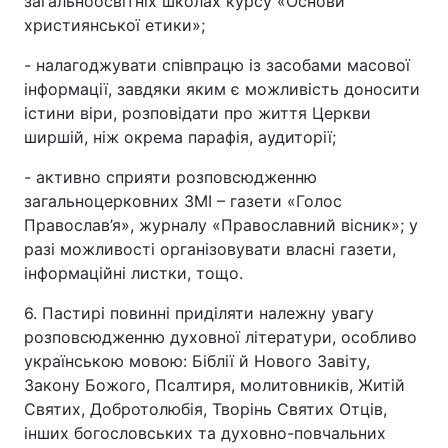
загальноосвітніх школах курсу «Основи
християнської етики»;
- налагоджувати співпрацю із засобами масової
інформації, завдяки яким є можливість доносити
істини віри, розповідати про життя Церкви
ширшій, ніж окрема парафія, аудиторії;
- активно сприяти розповсюдженню
загальноцерковних ЗМІ – газети «Голос
Православ’я», журналу «Православний вісник»; у
разі можливості організовувати власні газети,
інформаційні листки, тощо.
6. Пастирі повинні приділяти належну увагу
розповсюдженню духовної літератури, особливо
українською мовою: Біблії й Нового Завіту,
Закону Божого, Псалтиря, молитовників, Житій
Святих, Добротолюбія, Творінь Святих Отців,
інших богословських та духовно-повчальних