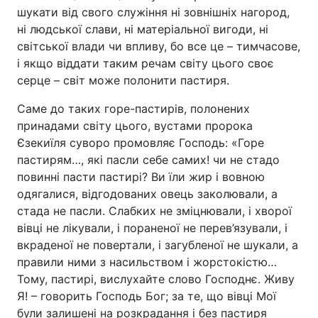
шукати від свого служіння ні зовнішніх нагород,
ні людської слави, ні матеріальної вигоди, ні
світської влади чи впливу, бо все це – тимчасове,
і якщо віддати таким речам світу цього своє
серце – світ може полонити пастиря.
Саме до таких горе-пастирів, полонених
принадами світу цього, вустами пророка
Єзекиїля суворо промовляє Господь: «Горе
пастирям…, які пасли себе самих! чи не стадо
повинні пасти пастирі? Ви їли жир і вовною
одягалися, відгодованих овець заколювали, а
стада не пасли. Слабких не зміцнювали, і хворої
вівці не лікували, і пораненої не перев’язували, і
вкраденої не повертали, і загубленої не шукали, а
правили ними з насильством і жорстокістю…
Тому, пастирі, вислухайте слово Господнє. Живу
Я! – говорить Господь Бог; за те, що вівці Мої
були залишені на розкрадання і без пастиря