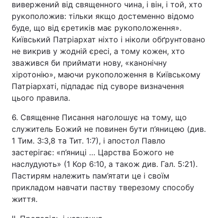
вивержений від священного чина, і він, і той, хто
рукоположив: тільки якщо достеменно відомо
буде, що від єретиків має рукоположення».
Київський Патріархат ніхто і ніколи обґрунтовано
не викрив у жодній єресі, а тому кожен, хто
зважився би приймати нову, «канонічну
хіротонію», маючи рукоположення в Київському
Патріархаті, підпадає під суворе визначення
цього правила.
6. Священне Писання наголошує на тому, що
служитель Божий не повинен бути п’яницею (див.
1 Тим. 3:3,8 та Тит. 1:7), і апостол Павло
застерігає: «п’яниці … Царства Божого не
наслудують» (1 Кор 6:10, а також див. Гал. 5:21).
Пастирям належить пам’ятати це і своїм
прикладом навчати паству тверезому способу
життя.