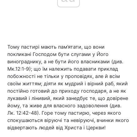
Тому пастирі мають пам’ятати, що вони
покликані Господом бути слугами у Його
винограднику, а не бути його власниками (див.
Мк.12:1-9); що їм належить подавати приклад
побожності не тільки у проповідях, але й всім
своїм життям; діяти як мудрий і вірний раб, який
постійно готовий до приходу господаря, а не як
лукавий і лінивий, який занедбує те, що довірене
йому, та живе для власного задоволення (див.
Лк. 12:42-48). Горе тому пастирю, через якого
спокушаються віруючі та невіруючі, вчинки якого
відвертають людей від Христа і Церкви!