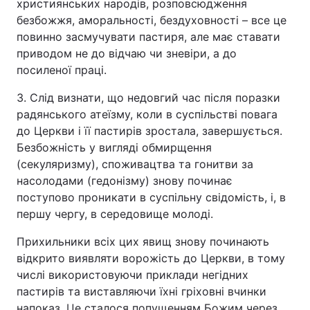
християнських народів, розповсюдження
безбожжя, аморальності, бездуховності – все це
повинно засмучувати пастиря, але має ставати
приводом не до відчаю чи зневіри, а до
посиленої праці.
3. Слід визнати, що недовгий час після поразки
радянського атеїзму, коли в суспільстві повага
до Церкви і її пастирів зростала, завершується.
Безбожність у вигляді обмирщення
(секуляризму), споживацтва та гонитви за
насолодами (гедонізму) знову починає
поступово проникати в суспільну свідомість, і, в
першу чергу, в середовище молоді.
Прихильники всіх цих явищ знову починають
відкрито виявляти ворожість до Церкви, в тому
числі використовуючи приклади негідних
пастирів та виставляючи їхні гріховні вчинки
напоказ. Це сталося попущенням Божим через