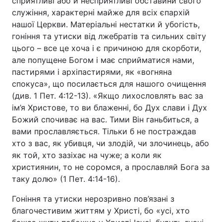
сприятливі або й несприятливі обставини свого
служіння, характерні майже для всіх єпархій
нашої Церкви. Матеріальні нестатки й убогість,
гоніння та утиски від лжебратів та сильних світу
цього – все це хоча і є причиною для скорботи,
але попущене Богом і має сприйматися нами,
пастирями і архіпастирями, як «вогняна
спокуса», що посилається для нашого очищення
(див. 1 Пет. 4:12-13). «Якщо лихословлять вас за
ім’я Христове, то ви блаженні, бо Дух слави і Дух
Божий спочиває на вас. Тими Він ганьбиться, а
вами прославляється. Тільки б не постраждав
хто з вас, як убивця, чи злодій, чи злочинець, або
як той, хто зазіхає на чуже; а коли як
християнин, то не соромся, а прославляй Бога за
таку долю» (1 Пет. 4:14-16).
Гоніння та утиски нерозривно пов’язані з
благочестивим життям у Христі, бо «усі, хто