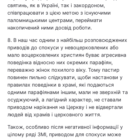
святинь, як в Україні, так і закордоном,
співпрацювати з цією метою з існуючими
паломницькими центрами, переймати
накопичений ними досвід роботи.
8. В наш час одним з найбільш розповсюджених
приводів до спокуси у невоцерковлених або
мало воцерковлених християн буває агресивна
поведінка відносно них окремих парафіян,
переважно жінок похилого віку. Тому пастир
повинен пильно слідкувати, щоби настанови у
правилах поведінки в храмі, які подаються
одними парафіянами іншим, мали не зверхній та
осуджуючий, а лагідний характер, не ставали
приводом нарікання на Церкву і не відвертали
людей від храмів і церковного життя.
Також, особливо після негативної інформації у
цілому ряді ЗМІ, приводом для спокуси може