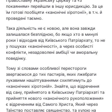
Православну Українську Церкву та «з
покаянням» перейшли в іншу юрисдикцію. За це
їм готові пообіцяти «канонічні хіротонії», в т.ч. й
проведені таємно.
Така діяльність не є новою, але вона завжди
залишалася безплідною, бо якщо хто в минулі
роки і відходив від Київського Патріархату, то не
у пошуках «канонічності», а через особисті
конфлікти, незадоволені амбіції чи аморальну
поведінку.
Тому зі словами особливої перестороги
звертаємося до тих пастирів, яких лжебрати
лукавими нашіптуваннями схилятимуть до
«канонічних хіротоній». Знайте, що відречення
від сану, прийнятого в Київському Патріархаті та
прийняття нового «канонічного рукоположення»
є відреченням від Самого Христа, Який через
Таїнство поставляє священство, та хулою на