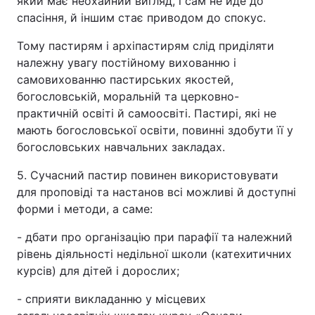
який має неохайний вигляд, і сам не йде до
спасіння, й іншим стає приводом до спокус.
Тому пастирям і архіпастирям слід приділяти
належну увагу постійному вихованню і
самовихованню пастирських якостей,
богословській, моральній та церковно-
практичній освіті й самоосвіті. Пастирі, які не
мають богословської освіти, повинні здобути її у
богословських навчальних закладах.
5. Сучасний пастир повинен використовувати
для проповіді та настанов всі можливі й доступні
форми і методи, а саме:
- дбати про організацію при парафії та належний
рівень діяльності недільної школи (катехитичних
курсів) для дітей і дорослих;
- сприяти викладанню у місцевих