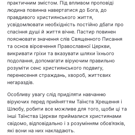
практичним змістом. Під впливом проповіді
людина повинна навертатися до Бога, до
правдивого християнського життя,
усвідомлювати необхідність постійно дбати про
спасіння душі й життя вічне. Пастир повинен
пояснювати значення слів Священного Писання
та основ віровчення Православної Церкви,
викривати гріхи та вказувати шляхи їхнього
подолання, допомагати віруючим правильно
розуміти сенс християнського подвигу,
перенесення страждань, хвороб, життєвих
негараздів.
Особливу увагу слід приділяти навчанню
віруючих перед прийняттям Таїнств Хрещення і
Шлюбу, робити все можливе для того, щоби ці та
інші Таїнства Церкви приймалися християнами
свідомо, відповідально і з розумінням обов’язків,
які вони на них накладають.