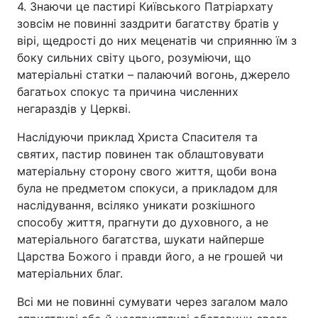
4. Знаючи це пастирі Київського Патріархату
зовсім не повинні заздрити багатству братів у
вірі, щедрості до них меценатів чи сприянню їм з
боку сильних світу цього, розуміючи, що
матеріальні статки – палаючий вогонь, джерело
багатьох спокус та причина численних
негараздів у Церкві.
Наслідуючи приклад Христа Спасителя та
святих, пастир повинен так облаштовувати
матеріальну сторону свого життя, щоби вона
була не предметом спокуси, а прикладом для
наслідування, всіляко уникати розкішного
способу життя, прагнути до духовного, а не
матеріального багатства, шукати найперше
Царства Божого і правди його, а не грошей чи
матеріальних благ.
Всі ми не повинні сумувати через загалом мало