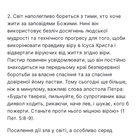
2. Світ наполегливо бореться з тими, хто хоче
жити за заповідями Божими. Нині він
використовує безліч досягнень людської
мудрості та технічного прогресу для того, щоби
викорінювати правдиву віру в Ісуса Христа і
відвертати віруючих від життя згідно віри.
Пастир повинен усвідомлювати, що він постійно
знаходиться на передньому краї безперервної
боротьби за власне спасіння та за спасіння
довіреної йому пастви. Тому сьогодні ще більше,
ніж в минулому, важливі слова апостола Петра:
«Будьте тверезі, пильнуйте, бо супротивник ваш
диявол ходить, рикаючи, наче лев, і шукає, кого б
пожерти. Станьте проти нього міцною вірою» (1
Пет. 5:8-9).
Посилення дії зла у світі, а особливо серед