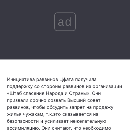
Лонгріди
ad
Відео з Youtube
Статті
Інтерв'ю
Думки
Архів
Вакансії
Контакти
Послуги
Инициатива раввинов Цфата получила
поддержку со стороны раввинов из организации
«Штаб спасения Народа и Страны». Они
призвали срочно созвать Высший совет
раввинов, чтобы обсудить запрет на продажу
жилья чужакам, т.к.это сказывается на
безопасности и усиливает нежелательную
ассимиляцию. Они считают, что необходимо