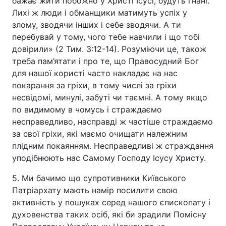
бажає жити побожно у Христі Ісусі, будуть гнані.
Лихі ж люди і обманщики матимуть успіх у
злому, зводячи інших і себе зводячи. А ти
перебувай у тому, чого тебе навчили і що тобі
довірили» (2 Тим. 3:12-14). Розуміючи це, також
треба пам’ятати і про те, що Правосудний Бог
для нашої користі часто накладає на нас
покарання за гріхи, в тому числі за гріхи
несвідомі, минулі, забуті чи таємні. А тому якщо
по видимому в чомусь і страждаємо
несправедливо, насправді ж частіше страждаємо
за свої гріхи, які маємо очищати належним
плідним покаянням. Несправедливі ж страждання
уподібнюють нас Самому Господу Ісусу Христу.
5. Ми бачимо що супротивники Київського
Патріархату мають намір посилити свою
активність у пошуках серед нашого єпископату і
духовенства таких осіб, які би зрадили Помісну