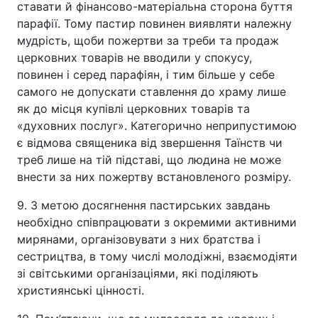
ставати й фінансово-матеріальна сторона буття
парафії. Тому пастир повинен виявляти належну
мудрість, щоби пожертви за треби та продаж
церковних товарів не вводили у спокусу,
повинен і серед парафіян, і тим більше у себе
самого не допускати ставлення до храму лише
як до місця купівлі церковних товарів та
«духовних послуг». Категорично неприпустимою
є відмова священика від звершення Таїнств чи
треб лише на тій підставі, що людина не може
внести за них пожертву встановленого розміру.
9. З метою досягнення пастирських завдань
необхідно співпрацювати з окремими активними
мирянами, організовувати з них братства і
сестрицтва, в тому числі молодіжні, взаємодіяти
зі світськими організаціями, які поділяють
християнські цінності.