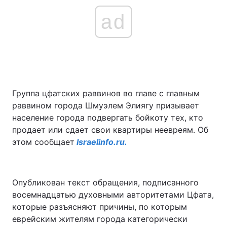
ad
Группа цфатских раввинов во главе с главным
раввином города Шмуэлем Элиягу призывает
население города подвергать бойкоту тех, кто
продает или сдает свои квартиры неевреям. Об
этом сообщает
Israelinfo.ru.
Опубликован текст обращения, подписанного
восемнадцатью духовными авторитетами Цфата,
которые разъясняют причины, по которым
еврейским жителям города категорически