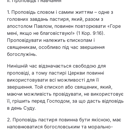
ІІ. Проповідь і навчання
1. Проповідь словом і самим життям – одне з
головних завдань пастиря, який, разом з
апостолом Павлом, повинен повторювати «Горе
мені, якщо не благовіствую!» (1 Кор. 9:16).
Проповідувати належить єпископам і
священикам, особливо під час звершення
богослужінь.
Нинішній час відзначається свободою для
проповіді, а тому пастирі Церкви повинні
використовувати всі можливості для її
звершення. Той єпископ або священик, який,
маючи можливість провідувати, не використовує
її, грішить перед Господом, за що дасть відповідь
в день Суду.
2. Проповідь пастиря повинна бути якісною, має
наповнюватися богословським та морально-