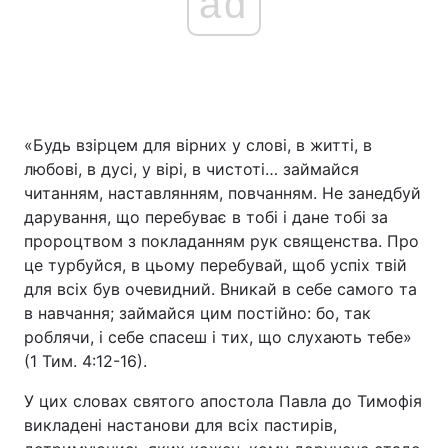
ad
«Будь взірцем для вірних у слові, в житті, в
любові, в дусі, у вірі, в чистоті… займайся
читанням, наставлянням, повчанням. Не занедбуй
дарування, що перебуває в тобі і дане тобі за
пророцтвом з покладанням рук священства. Про
це турбуйся, в цьому перебувай, щоб успіх твій
для всіх був очевидний. Вникай в себе самого та
в навчання; займайся цим постійно: бо, так
роблячи, і себе спасеш і тих, що слухають тебе»
(1 Тим. 4:12-16).
У цих словах святого апостола Павла до Тимофія
викладені настанови для всіх пастирів,