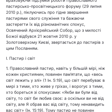
Враховуючи підсумки роботи Православного
пастирсько-просвітницького форуму (29 липня
2010 р.), піклуючись про гідне звершення
пастирями свого служіння та бажаючи
застерегти їх від різноманітних спокус,
Освячений Архієрейський Собор, що з милості
Божої відбувся 21 жовтня 2010 р. у
Золотоверхому Києві, звертається до пастирів з
цим Посланням.
І. Пастир і світ
1. Православний пастир, навіть у більшій мірі, ніж
кожен християнин, повинен пам’ятати, що «весь
світ лежить у злі» (1 Ін. 5:19), що світ перебуває в
мирі з тими, хто живе у гріхах, і ворогує з тими,
хто бореться зі спокусами: «Якби ви були від
світу, то світ би любив своє: а оскільки ви не від
світу, але Я обрав вас від світу, тому ненавидить
вас світ» (Ін. 15:19). Тому пастир не повинен