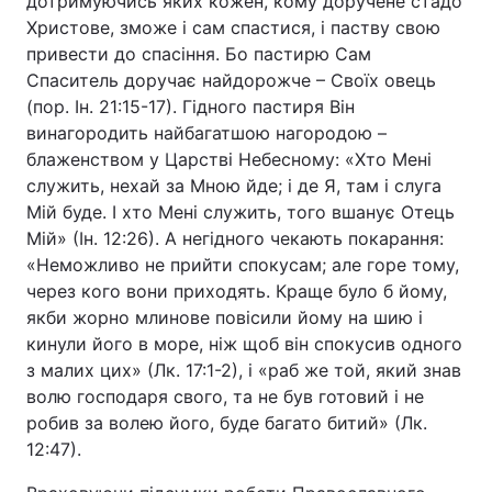
дотримуючись яких кожен, кому доручене стадо
Христове, зможе і сам спастися, і паству свою
привести до спасіння. Бо пастирю Сам
Спаситель доручає найдорожче – Своїх овець
(пор. Ін. 21:15-17). Гідного пастиря Він
винагородить найбагатшою нагородою –
блаженством у Царстві Небесному: «Хто Мені
служить, нехай за Мною йде; і де Я, там і слуга
Мій буде. І хто Мені служить, того вшанує Отець
Мій» (Ін. 12:26). А негідного чекають покарання:
«Неможливо не прийти спокусам; але горе тому,
через кого вони приходять. Краще було б йому,
якби жорно млинове повісили йому на шию і
кинули його в море, ніж щоб він спокусив одного
з малих цих» (Лк. 17:1-2), і «раб же той, який знав
волю господаря свого, та не був готовий і не
робив за волею його, буде багато битий» (Лк.
12:47).