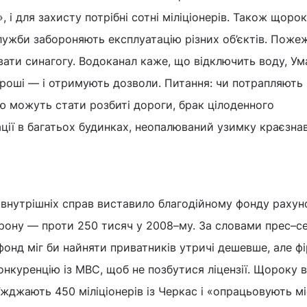
, і для захисту потрібні сотні міліціонерів. Також щорок
лужби забороняють експлуатацію різних об’єктів. Поже
ати синагогу. Водоканал каже, що відключить воду, Ум
гроші — і отримують дозволи. Питання: чи потрапляють 
дю можуть стати розбиті дороги, брак цілоденного
ації в багатьох будинках, неопалюваний узимку краєзна
 внутрішніх справ виставило благодійному фонду рахун
орону — проти 250 тисяч у 2008–му. За словами прес–с
онд міг би найняти приватників утричі дешевше, але ф
нкуренцію із МВС, щоб не позбутися ліцензії. Щороку 
джають 450 міліціонерів із Черкас і «опрацьовують мі