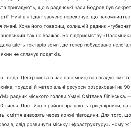
ста пригадують, що в радянські часи Бодров був секре
ртії. Нині він і далі завчено переконує, що паломництво
я Умані. Хоча його товариш, колишній радник «губерна
новський так не вважає. Бо підприємству «Паломник»
адала шiсть гектарів землі, де тепер побудовано нелега
 який не сплачує податків.
я і вода. Центр міста в час паломництва нагадує смітт
хніка, трудові й матеріальні ресурси розраховані на 90
УМ» радник міського голови Умані Світлана Ліпінська. 
0 тисяч. Постійно в районі працюють три двірники, на 
, сміття вивозять через кожні півгодини. Для того, щ
євозів, слід розвинути міську інфраструктуру». Чому ж ї