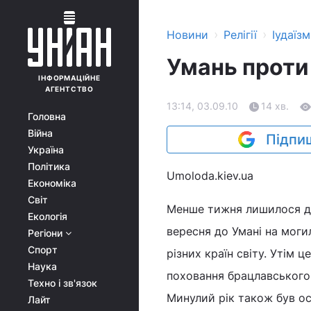
›
›
Новини
Релігії
Іудаїзм
Умань проти
ІНФОРМАЦІЙНЕ
АГЕНТСТВО
13:14, 03.09.10
14 хв.
Головна
Війна
Підпиш
Україна
Політика
Umoloda.kiev.ua
Економіка
Світ
Менше тижня лишилося до
Екологія
вересня до Умані на могил
Регіони
Спорт
різних країн світу. Утім ц
Наука
поховання брацлавського 
Техно і зв'язок
Минулий рік також був ос
Лайт