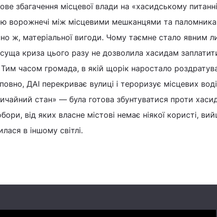
ьове збагачення місцевої влади на «хасидському питанні
цію ворожнечі між місцевими мешканцями та паломник
но ж, матеріальної вигоди. Чому таємне стало явним 
суща криза цього разу не дозволила хасидам заплатити
 Тим часом громада, в якій щорік наростало роздратув
овно, ДАІ перекриває вулиці і тероризує місцевих водії
звичайний стан» — була готова збунтуватися проти хасид
бори, від яких власне містові немає ніякої користі, ви
илася в іншому світлі.