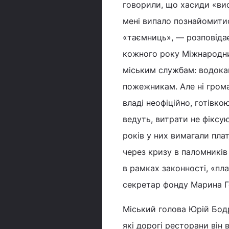
говорили, що хасиди «ви
мені випало познайомитис
«таємниць», — розповіда
кожного року Міжнародни
міським службам: водокан
пожежникам. Але ні грома
владі неофіційно, готівк
ведуть, витрати не фікс
років у них вимагали пла
через кризу в паломникі
в рамках законності, «пл
секретар фонду Марина Г
Міський голова Юрій Бод
які дорогі ресторани він в