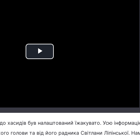
Play
Video
 я до хасидів був налаштований їжакувато. Усю інформац
ого голови та від його радника Світлани Ліпінської. На