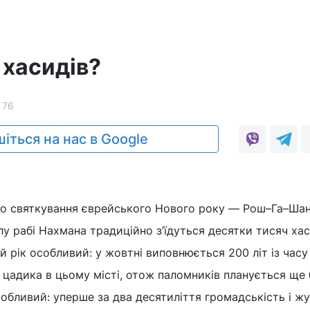
 хасидів?
76
іться на нас в Google
 святкування єврейського Нового року — Рош–Га–Шан
у рабi Нахмана традиційно з’їдуться десятки тисяч хас
ей рік особливий: у жовтні виповнюється 200 літ iз часу 
цадика в цьому місті, отож паломників планується ще 
обливий: уперше за два десятиліття громадськість і ж