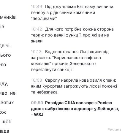
10:49
Під джунглями В'єтнаму виявили
печеру з рідкісними кам'яними
омників
"перлинами"
ів
10:42
Для чого потрібна кожна сторона
терки: про деякі функції, про які ви не
знали
вічі.
10:13
Водопостачання Львівщини під
нього
загрозою: "Бориславська нафтова
компанія" просить Зеленського
ело
переглянути санкції
10:08
Європу накрила нова хвиля спеки:
оду,
яким курортам загрожують лісові пожежі
та небезпека
во, не
святих
09:59
Розвідка США пов’язує з Росією
дрон з вибухівкою в аеропорту Лейпцига,
кож
- WSJ
, щоб
Реклама
лада