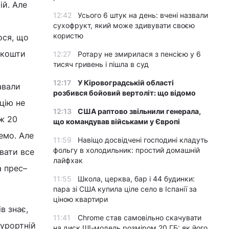
ій. Але
12:42
Усього 6 штук на день: вчені назвали
сухофрукт, який може здивувати своєю
користю
ося, що
 кошти
12:27
Ротару не змирилася з пенсією у 6
тисяч гривень і пішла в суд
12:17
У Кіровоградській області
авали
розбився бойовий вертоліт: що відомо
цію не
12:13
США раптово звільнили генерала,
ж 20
що командував військами у Європі
емо. Але
11:59
Навіщо досвідчені господині кладуть
фольгу в холодильник: простий домашній
вати все
лайфхак
а прес–
11:55
Школа, церква, бар і 44 будинки:
пара зі США купила ціле село в Іспанії за
ціною квартири
в знає,
11:41
Chrome став самовільно скачувати
курортній
на диск ШІ-модель розміром 20 ГБ: як його