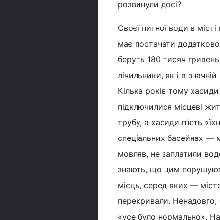
розвинули досі?
Своєї питної води в місті
має постачати додатково 
беруть 180 тисяч гривень
лічильники, як і в значні
Кілька років тому хасиди
підключилися місцеві жит
трубу, а хасиди п’ють «ї
спеціальних басейнах — м
мовляв, не заплатили во
знають, що цим порушуют
місць, серед яких — міст
перекривали. Ненадовго, 
«усе було нормально». На