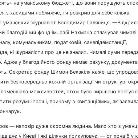
сять» на уманському бюджеті, що вони порушують спок
я з хасидами поближче, і я розкрив для себе кілька
є уманський журналіст Володимир Галяниця. —Відкрил
й благодійний фонд ім. рабі Нахмана сплачував чималі
алу, комунальникам, податковій, санепідемстанції,
да, ні журналісти про це не знали». Чималі суми перед
ою. Адже у благодійного фонду немає рахунку, документа
ують. Секретар фонду Шимон Бекзкіля каже, що упродов
тити безпосередньо кожній організації чи структурі окр
в поменшало можливостей, отож було вирішено врегулю
атити розумні гроші, причому з квитанціями», як заявил
ончарук.
ров — напозір дуже скромна людина. Мало хто з уманці
ідвідує у Києві і які ділянки прикуповує, — от хоча б у 