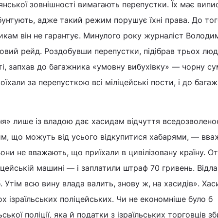
янської зовнішності вимагають перепустки. Їх має випи
і бунтують, адже такий режим порушує їхні права. До то
икам він не гарантує. Минулого року журналіст Володи
зовий рейд. Роздобувши перепустки, підібрав трьох лю
і, запхав до багажника «умовну вибухівку» — чорну су
оїхали за перепусткою всі міліцейські пости, і до бага
ння» лише із владою дає хасидам відчуття вседозволенос
м, що можуть від усього відкупитися хабарями, — вва
ни не вважають, що приїхали в цивілізовану країну. От
іцейській машині — і заплатили штраф 70 гривень. Відл
. Утім всю вину влада валить, знову ж, на хасидів». Ха
х ізраїльських поліцейських. Чи не економніше було б
ської поліції, яка й податки з ізраїльських торговців з