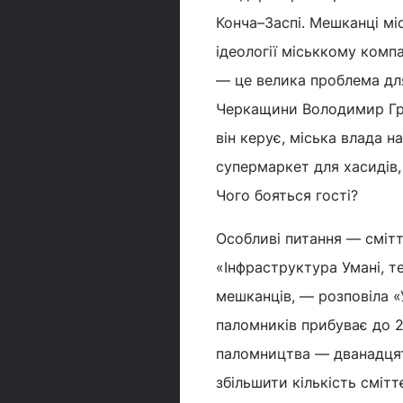
Конча–Заспі. Мешканці мі
ідеології міськкому компа
— це велика проблема дл
Черкащини Володимир Гра
він керує, міська влада н
супермаркет для хасидів,
Чого бояться гості?
Особливі питання — смітт
«Інфраструктура Умані, те
мешканців, — розповіла «
паломників прибуває до 2
паломництва — дванадцять
збільшити кількість смітт