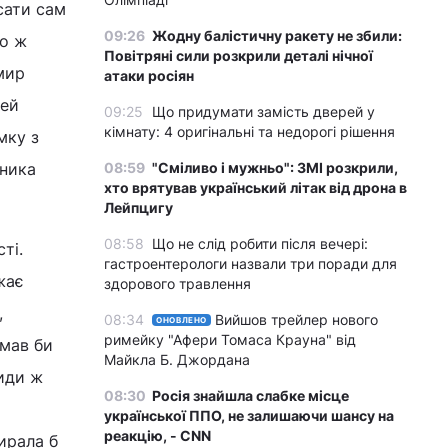
сати сам
09:26
Жодну балістичну ракету не збили:
го ж
Повітряні сили розкрили деталі нічної
мир
атаки росіян
дей
09:25
Що придумати замість дверей у
кімнату: 4 оригінальні та недорогі рішення
мку з
жника
08:59
"Сміливо і мужньо": ЗМІ розкрили,
хто врятував український літак від дрона в
Лейпцигу
08:58
Що не слід робити після вечері:
ті.
гастроентерологи назвали три поради для
жає
здорового травлення
,
08:34
Вийшов трейлер нового
ОНОВЛЕНО
римейку "Афери Томаса Крауна" від
амав би
Майкла Б. Джордана
сиди ж
08:30
Росія знайшла слабке місце
української ППО, не залишаючи шансу на
реакцію, - CNN
бирала б