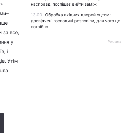
» і
насправді поспішає вийти заміж
ами–
13:00
Обробка вхідних дверей оцтом:
досвідчені господині розповіли, для чого це
лише
потрібно
 за все,
ання у
Реклама
в, і
ів. Утім
йшла