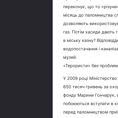
переконує, що то «різуни»
місяць до паломництва с
дозволяють використовув
газ. Потім хасиди дають 
в міську казну? Відповід
водопостачання і каналіз
музей.
«Терористи» без проблем
У 2009 році Міністерство
650 тисяч гривень за ох
фонду Марини Гончарук, ф
побоюються вступати в ко
перед паломництвом приїж