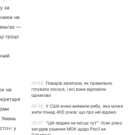
у за
жники не
аньгаз —
ці гроші
вчий
09:55
Поварів запитали, як правильно
ок на
готувати лосося, і всі вони відповіли
однаково
екретаря
09:30
У США вчені виявили рибу, яка може
ірми
жити понад 400 років: що про неї відомо
в Умань
09:27
"Цій людині не місце тут": Усик різко
сто»: у
засудив рішення МОК щодо Росії на
Олімпіаді