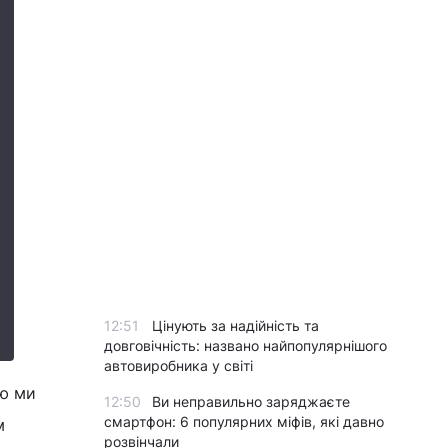
12:51
Цінують за надійність та
довговічність: названо найпопулярнішого
автовиробника у світі
ію ми
12:50
Ви неправильно заряджаєте
смартфон: 6 популярних міфів, які давно
м
розвінчали