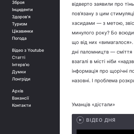
Зброя
відверто заявили про тін
Інциденти
пов’язану з цим стимуля
Здоров'я
хасидами — з метою, звіс
Туризм
Цікавинки
минулого року? Бо всюди
Погода
що від них «вимагалося».
Відео з Youtube
дні паломництв — сміття п
Статті
взагалі в місті ніби «над
Інтерв'ю
інформація про щорічні по
Думки
Лонгріди
назовні. І проблема розкр
Архів
Вакансії
Уманців «дістали»
Контакти
ВІДЕО ДНЯ