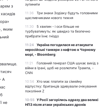
зупинити
тарем з
11:36
Три знаки Зодіаку будуть головними
 хасидів
щасливчиками нового тижня
тора»
11:30
5 хвилин - і оси більше не
, яким
турбуватимуть: як швидко та безпечно
прибрати їхнє гніздо
льний
11:24
Україна погодилася не атакувати
неросійські танкери з нафтою в Чорному
морі, - Bloomberg
11:21
Головний генерал США шукає вихід з
єзвалище.
війни в Ірані, щоб не розлютити Трампа, -
 тисяч
CNN
— А
10:56
Хто має платити за сімейну
відпустку: британців здивували очікування
час
покоління Z
об
10:55
У Росії загорілись одразу два великі
ї не
НПЗ після атаки українських дронів