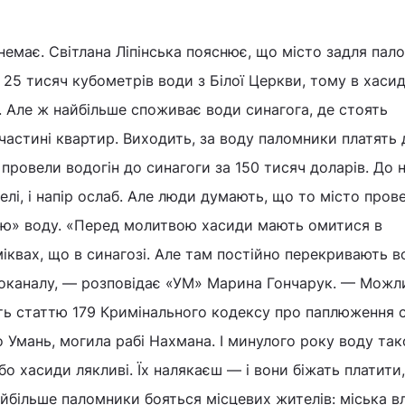
 немає. Світлана Ліпінська пояснює, що місто задля пал
25 тисяч кубометрів води з Білої Церкви, тому в хасид
. Але ж найбільше споживає води синагога, де стоять
й частині квартир. Виходить, за воду паломники платять д
 провели водогін до синагоги за 150 тисяч доларів. До 
елі, і напір ослаб. Але люди думають, що то місто пров
хню» воду. «Перед молитвою хасиди мають омитися в
іквах, що в синагозі. Але там постійно перекривають в
доканалу, — розповідає «УМ» Марина Гончарук. — Можли
ь статтю 179 Кримінального кодексу про паплюження 
о Умань, могила рабі Нахмана. І минулого року воду та
бо хасиди лякливі. Їх налякаєш — і вони біжать платити
йбільше паломники бояться місцевих жителів: міська в