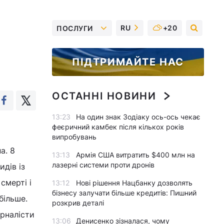
RU
+20
ПОСЛУГИ
ПІДТРИМАЙТЕ НАС
ОСТАННІ НОВИНИ
13:23
На один знак Зодіаку ось-ось чекає
феєричний камбек після кількох років
випробувань
а. 8
13:13
Армія США витратить $400 млн на
лазерні системи проти дронів
идів із
смерті і
13:12
Нові рішення Нацбанку дозволять
бізнесу залучати більше кредитів: Пишний
більше.
розкрив деталі
урналісти
13:06
Денисенко зізналася, чому