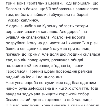
тричі вона «збігала» з церкви. Тоді вирішили, що
Богоматір бажає, щоб її зображення залишалося
там, де його знайшли, і збудували на березі
Тускарі капличку.
У один із набігів на Курську область татари
вирішили спалити каплицю. Але дерев`яна
будівля не спалахувала. Розлючені вороги
розрубали ікону на дві частини і кинули їх в різні
боки, а священика, який служив при каплиці,
погнали до Криму. Але доля цієї людини склалася
так, що він повернувся, розшукав обидві
половинки «Знамення», з`єднав їх, і вони
«зрослися»! Тонкий шрам посередині реліквії
видний на іконі і до цього дня.
Наступна спроба поглумитися над благодатним
чином була зафіксована в кінці ХIХ століття. Тоді
вандали задумали знищити курський собор
Знаменський, де знаходилося в цей час лице.
Під час революції ікону вивезли з країни і довгий