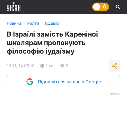
›
›
Новини
Релігії
Іудаїзм
В Ізраїлі замість Кареніної
школярам пропонують
філософію іудаїзму
16:11, 14.05.10
2 хв.
2
Підпишіться на нас в Google
Реклама