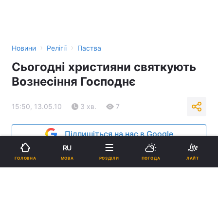
›
›
Новини
Релігії
Паства
Сьогодні християни святкують
Вознесіння Господнє
15:50, 13.05.10
3 хв.
7
Підпишіться на нас в Google
RU
Реклама
МОВА
ГОЛОВНА
РОЗДІЛИ
ПОГОДА
ЛАЙТ