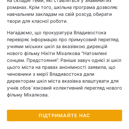
на складні теми, які ставляться у знаменитих
романах. Крім того, шкільна програма дозволяє
Тема оформлення
навчальним закладам на свій розсуд обирати
твори для класної роботи.
Нагадаємо, що прокуратура Владивостока
перевіряє інформацію про примусовий перегляд
учнями міських шкіл за вказівкою дирекцій
нового фільму Нікіти Міхалкова “Натомлені
сонцем. Предстояння”. Раніше завуч однієї зі шкіл
цього міста на правах анонімності заявила, що
чиновники з мерії Владивостока дали
директорам шкіл міста вказівка влаштувати для
учнів обов`язковий колективний перегляд нового
фільму Міхалкова.
ПІДТРИМАЙТЕ НАС