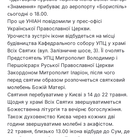
«Знамення» прибуває до аеропорту «Бориспіль»
сьогодні о 18.00.
Про це УНІАН повідомили у прес-офісі
Української Православної Церкви.
Урочиста зустріч ікони відбудеться на місці
будівництва Кафедрального собору УПЦ у храмі
Всіх Святих (вул. Залізничне шосе, 3). Її очолять
Предстоятель УПЦ Митрополит Володимир і
Першоієрарх Руської Православної Церкви
Закордоном Митрополит Іларіон, після чого
перед святим образом розпочнеться святковий
молебень Божій Матері.
Святиня перебуватиме у Києві з 14 до 22 травня.
Щодня у храмі Всіх Святих звершуватиметься
Божественна літургія та вечірнє богослужіння.
Також духовенство Києва через кожних дві
години звершуватиме молебні з акафістом.
22 травня, близько 13.00 ікона відбуде до Сум, де