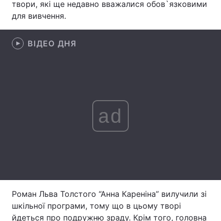
твори, які ще недавно вважалися обов`язковими
для вивчення.
Головна
Війна
ВІДЕО ДНЯ
Україна
Політика
Економіка
Світ
Спорт
Наука
ad
Техно і зв'язок
Лайт
Зброя
Інциденти
Здоров'я
Туризм
Роман Льва Толстого “Анна Кареніна” вилучили зі
Цікавинки
Погода
шкільної програми, тому що в цьому творі
Екологія
Регіони
йдеться про подружню зраду. Крім того, головна