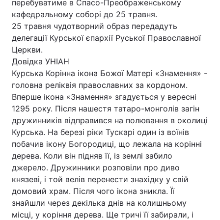
перебуватиме в Спасо-Преображенському
кафедральному соборі до 25 травня.
25 травня чудотворний образ передадуть
делегації Курської єпархії Руської Православної
Церкви.
Довідка УНІАН
Курська Корінна ікона Божої Матері «Знамення» -
головна реліквія православних за кордоном.
Вперше ікона «Знамення» згадується у вересні
1295 року. Після нашестя татаро-монголів загін
дружинників відправився на полювання в околиці
Курська. На березі ріки Тускарі один із воїнів
побачив ікону Богородиці, що лежала на корінні
дерева. Коли він підняв її, із землі забило
джерело. Дружинники розповіли про диво
князеві, і той велів перенести знахідку у свій
домовий храм. Після чого ікона зникла. Її
знайшли через декілька днів на колишньому
місці, у коріння дерева. Ще тричі її забирали, і