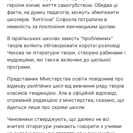
героїня кінчає життя самогубством. Обидва ці
Лонгріди
факти, на думку педагогів, можуть збентежити
школярів. “Антігона” Софокла потрапила в
немилість за поклоніння язичницьким ідолам.
Відео з Youtube
Статті
В ізраїльських школах замість "проблемних"
Інтерв'ю
Думки
творів воліють обговорювати короткі розповіді
Чехова чи літературні твори, створені рабинами і
Архів
Вакансії
мудрецями, які також включені до шкільної
програми.
Контакти
Представник Міністерства освіти повідомив про
Послуги
відмову релігійних шкіл від вивчення ряду творів
класиків тенденцією. Але в офіційній відповіді,
отриманій редакцією з міністерства, сказано, що
йдеться лише про окремі школи.
Чиновники стверджують, що далеко не всі
вчителі літератури уникають говорити з учнями