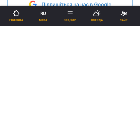
Підпишіться на нас в Google
RU
Реклама
МОВА
ГОЛОВНА
РОЗДІЛИ
ПОГОДА
ЛАЙТ
ad
В Великий Понедельник Православная Церковь
вспоминает за богослужением усохшую
смоковницу. Об этом рассказывает глава
Синодального отдела религиозного образования