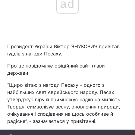
ad
Президент України Віктор ЯНУКОВИЧ привітав
іудеїв з нагоди Песаху.
Про це повідомляє офіційний сайт глави
держави.
“Щиро вітаю з нагоди Песаху – одного з
найбільших свят єврейського народу. Песах
утверджує віру й примножує надію на милість
Творця, символізує весну, оновлення природи,
очікування і сподівання на щось особливе й
радісне”, - зазначається у привітанні.