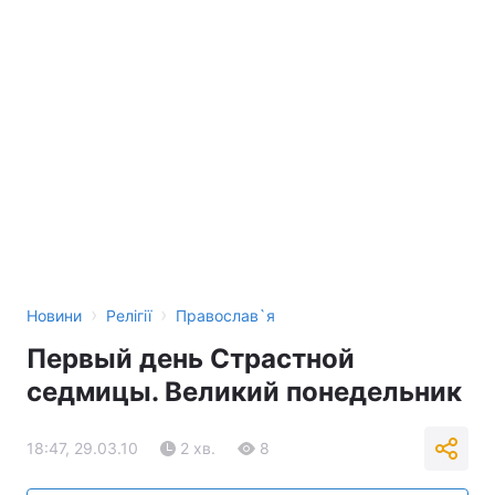
›
›
Новини
Релігії
Православ`я
Первый день Страстной
седмицы. Великий понедельник
18:47, 29.03.10
2 хв.
8