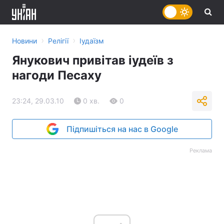
›
›
Новини
Релігії
Іудаїзм
Янукович привітав іудеїв з
нагоди Песаху
23:24, 29.03.10
0 хв.
0
Підпишіться на нас в Google
Реклама