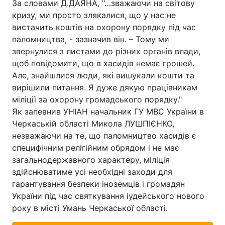
За словами Д.ДАЯНА, "…зважаючи на світову
кризу, ми просто злякалися, що у нас не
вистачить коштів на охорону порядку під час
паломництва, - зазначив він. – Тому ми
Головна
Війна
звернулися з листами до різних органів влади,
щоб повідомити, що в хасидів немає грошей.
Україна
Політика
Але, знайшлися люди, які вишукали кошти та
вирішили питання. Я дуже дякую працівникам
Економіка
Світ
міліції за охорону громадського порядку."
Спорт
Наука
Як запевнив УНІАН начальник ГУ МВС України в
Черкаській області Микола ЛУШПІЄНКО,
Техно і зв'язок
Лайт
незважаючи на те, що паломництво хасидів є
специфічним релігійним обрядом і не має
Зброя
Інциденти
загальнодержавного характеру, міліція
здійснюватиме усі необхідні заходи для
Здоров'я
Туризм
гарантування безпеки іноземців і громадян
України під час святкування іудейського нового
Цікавинки
Погода
року в місті Умань Черкаської області.
Екологія
Регіони