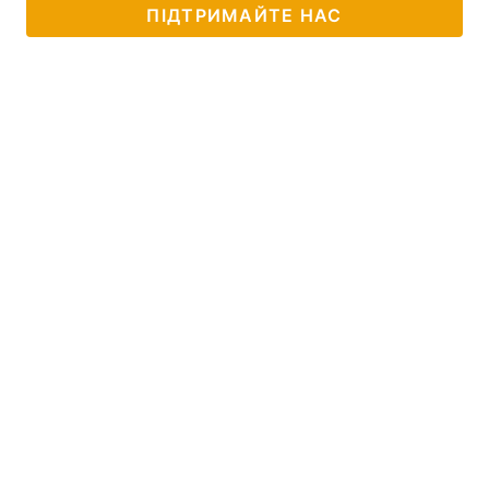
ПІДТРИМАЙТЕ НАС
Лонгріди
Відео з Youtube
Статті
Інтерв'ю
Думки
Архів
Вакансії
Контакти
Послуги