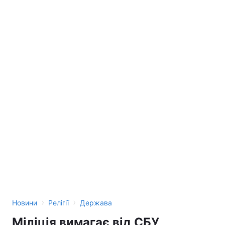
Тема оформлення
›
›
Новини
Релігії
Держава
Міліція вимагає від СБУ