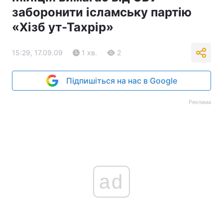
заборонити ісламську партію
«Хізб ут-Тахрір»
15:29, 17.09.09
1 хв.
2
Підпишіться на нас в Google
Реклама
ad