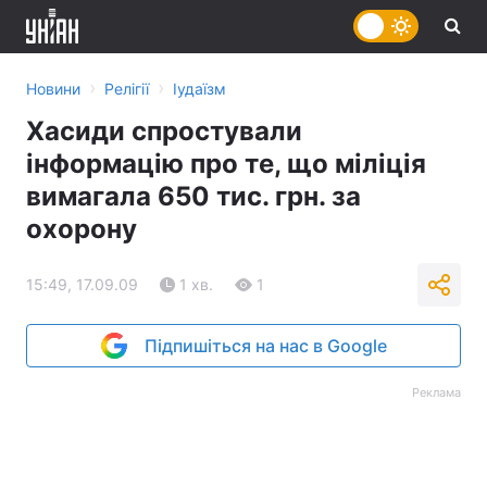
›
›
Новини
Релігії
Іудаїзм
Хасиди спростували
інформацію про те, що міліція
вимагала 650 тис. грн. за
охорону
15:49, 17.09.09
1 хв.
1
Підпишіться на нас в Google
Реклама