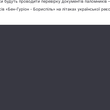
и будуть проводити перевірку документів паломників –
в «Бен-Гуріон - Бориспіль» на літаках української реєс