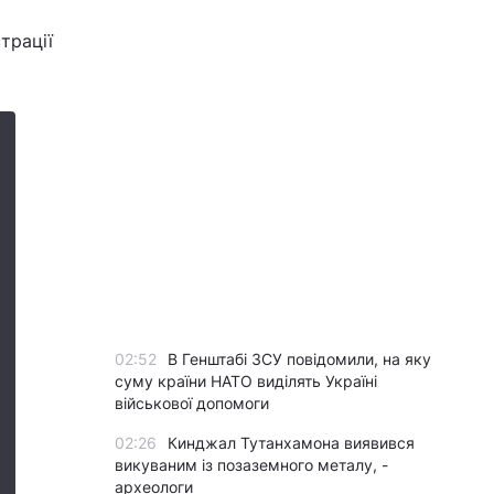
трації
02:52
В Генштабі ЗСУ повідомили, на яку
суму країни НАТО виділять Україні
військової допомоги
02:26
Кинджал Тутанхамона виявився
викуваним із позаземного металу, -
археологи