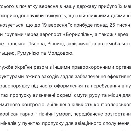
сього з початку вересня в нашу державу прибуло їх м
ержприкодонслужби очікують, що найближчими днями кі
нозується, що до 19 вересня їх прибуде понад 25 тисяч 
и групами через аеропорт «Бориспіль», а також через
тровська, Львова, Вінниці, залізничні та автомобільні 
ольщею, Румунією та Молдовою.
ужба України разом з іншими правоохоронними орган
руктурами вжила заходів задля забезпечення ефективн
равопорядку під час їх оформлення та перебування в п
ктах пропуску визначені окремі смуги руху та місця для
митного контролю, збільшена кількість контролерсько
кові санітарно-гігієнічні умови, передбачене розгортанн
іналів у пунктах пропуску для авіаційного сполучення