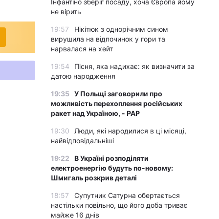
Інфантіно зберіг посаду, хоча Європа йому
не вірить
19:57
Нікітюк з однорічним сином
вирушила на відпочинок у гори та
нарвалася на хейт
19:54
Пісня, яка надихає: як визначити за
датою народження
19:35
У Польщі заговорили про
можливість перехоплення російських
ракет над Україною, - PAP
19:30
Люди, які народилися в ці місяці,
найвідповідальніші
19:22
В Україні розподіляти
електроенергію будуть по-новому:
Шмигаль розкрив деталі
18:57
Супутник Сатурна обертається
настільки повільно, що його доба триває
майже 16 днів