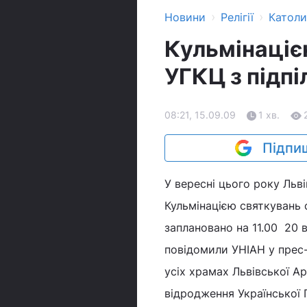
›
›
Новини
Релігії
Катол
Кульмінаціє
УГКЦ з підпі
08:21, 15.09.09
1 хв.
Підпиш
У вересні цього року Льві
Кульмінацією святкувань 
заплановано на 11.00 20 
повідомили УНІАН у прес-
усіх храмах Львівської Ар
відродження Української 