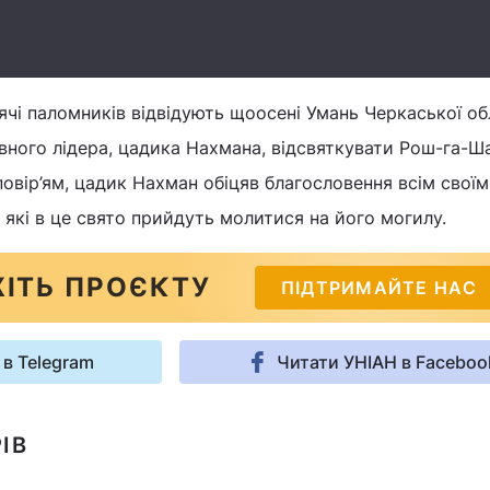
ячі паломників відвідують щоосені Умань Черкаської обл
вного лідера, цадика Нахмана, відсвяткувати Рош-га-Ш
повір’ям, цадик Нахман обіцяв благословення всім своїм
 які в це свято прийдуть молитися на його могилу.
ІТЬ ПРОЄКТУ
ПІДТРИМАЙТЕ НАС
 в Telegram
Читати УНІАН в Faceboo
ІВ