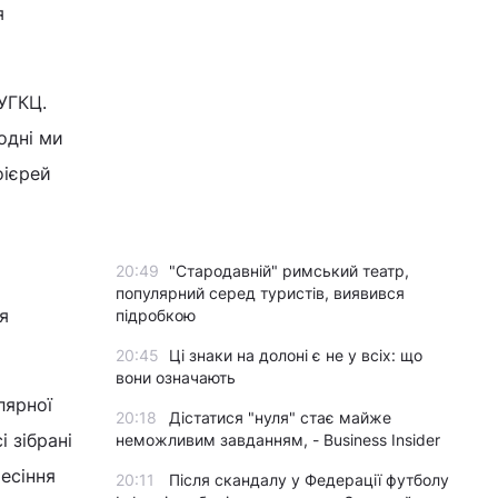
я
УГКЦ.
одні ми
оієрей
20:49
"Стародавній" римський театр,
популярний серед туристів, виявився
я
підробкою
20:45
Ці знаки на долоні є не у всіх: що
вони означають
лярної
20:18
Дістатися "нуля" стає майже
і зібрані
неможливим завданням, - Business Insider
есіння
20:11
Після скандалу у Федерації футболу