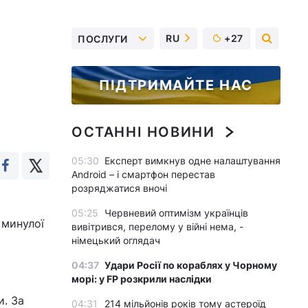
RU
+27
ПОСЛУГИ
ПІДТРИМАЙТЕ НАС
ОСТАННІ НОВИНИ
05:30
Експерт вимкнув одне налаштування
Android – і смартфон перестав
розряджатися вночі
05:25
Червневий оптимізм українців
 минулої
вивітрився, перелому у війні нема, -
німецький оглядач
04:37
Удари Росії по кораблях у Чорному
морі: у FP розкрили наслідки
и. За
04:31
214 мільйонів років тому астероїд