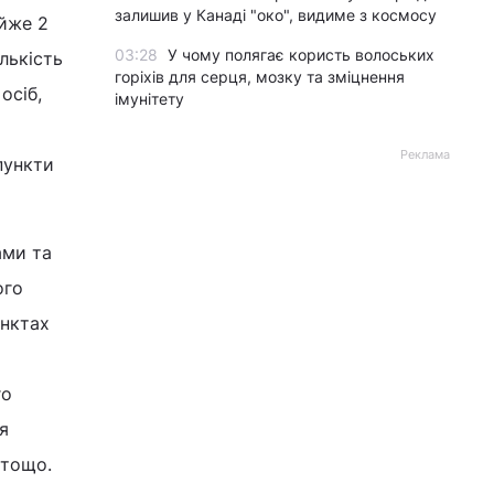
залишив у Канаді "око", видиме з космосу
айже 2
03:28
У чому полягає користь волоських
лькість
горіхів для серця, мозку та зміцнення
осіб,
імунітету
Реклама
пункти
ами та
ого
унктах
го
я
 тощо.