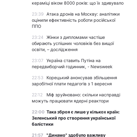
кераміці віком 8000 років: що їх здивувало
23:39
Атака дронів на Москву: аналітики
оцінили ефективність роботи російської
ППО
23:24
Жінки з дипломами частіше
обирають успішних чоловіків без вищої
освіти, – дослідження
23:07
Україна ставить Путіна на
передвиборчий годинник, - Newsweek
22:53
Корецький анонсував збільшення
заробітної плати педагогів з 1 вересня
22:12
Міф зруйновано: скільки насправді
можуть працювати ядерні реактори
22:00
Така зброя є лише у кількох країн:
Зеленський про створення української
балістики
21:57
"Динамо" здобуло важливу