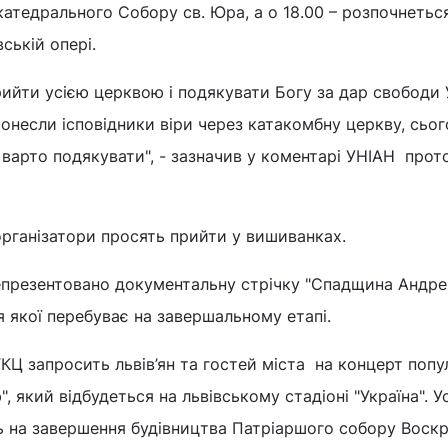
атедрального Собору св. Юра, а о 18.00 – розпочнетьс
ській опері.
ийти усією церквою і подякувати Богу за дар свободи 
ронесли ісповідники віри через катакомбну церкву, сьог
 варто подякувати", - зазначив у коментарі УНІАН прот
рганізатори просять прийти у вишиванках.
епрезентовано документальну стрічку "Спадщина Андре
 якої перебуває на завершальному етапі.
ГКЦ запросить львів’ян та гостей міста на концерт попу
, який відбудеться на львівському стадіоні "Україна". Ус
ь на завершення будівництва Патріаршого собору Воскр