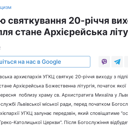
ицизм
ю святкування 20-річчя ви
лля стане Архієрейська літу
2
іться на нас в Google
вська архиєпархія УГКЦ святкує 20-річчя виходу з підпі
стане Архієрейська Божественна літургія, початок якої
вересня поблизу храму св. Архистратига Михаїла у Льво
службі Львівської міської ради, перед початком Богосл
хієпархії УГКЦ залунає передзвін, який сповіщатиме "ос
Греко-Католицької Церкви". Після Богослужіння відбуде