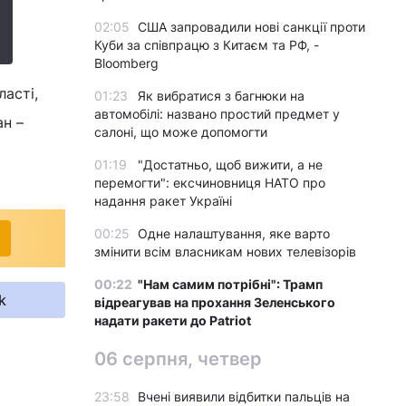
02:05
США запровадили нові санкції проти
Куби за співпрацю з Китаєм та РФ, -
Bloomberg
асті,
01:23
Як вибратися з багнюки на
автомобілі: названо простий предмет у
ан –
салоні, що може допомогти
01:19
"Достатньо, щоб вижити, а не
перемогти": ексчиновниця НАТО про
надання ракет Україні
00:25
Одне налаштування, яке варто
змінити всім власникам нових телевізорів
00:22
"Нам самим потрібні": Трамп
k
відреагував на прохання Зеленського
надати ракети до Patriot
06 серпня, четвер
23:58
Вчені виявили відбитки пальців на