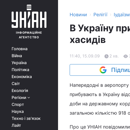
›
›
Новини
Релігії
Іудаїзм
В Україну п
ІНФОРМАЦІЙНЕ
хасидів
АГЕНТСТВО
Головна
Війна
11:40, 15.09.09
2 хв.
Україна
Підпиш
Політика
Економіка
Світ
Напередодні в аеропорту 
Екологія
прибувають в Україну від
Регіони
доби на державному корд
Спорт
Наука
загальною кількістю 918 о
Техно і зв'язок
Лайт
Про це УНІАН повідомили