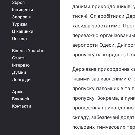
Зброя
даними прикордонників, у
Інциденти
тисячі. Співробітники Д
Здоров'я
Туризм
хасидів зростатиме. Прог
Цікавинки
переважно організованим
Погода
аеропорти Одеси, Дніпропе
Відео з Youtube
пропуску на кордоні з П
Статті
Інтерв'ю
Державна прикордонна сл
Думки
іншими зацікавленими ст
Лонгріди
пропуску паломників та п
Архів
пропуску. Зокрема, в пун
Вакансії
Контакти
проведення прикордонно-
складу, забезпечені додат
польових тимчасових терм