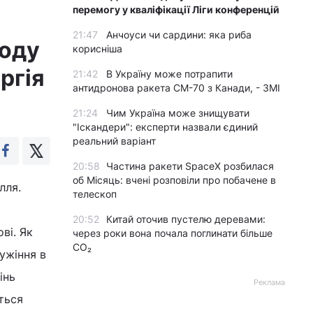
перемогу у кваліфікації Ліги конференцій
21:47
Анчоуси чи сардини: яка риба
ходу
корисніша
ргія
21:42
В Україну може потрапити
антидронова ракета CM-70 з Канади, - ЗМІ
21:24
Чим Україна може знищувати
"Іскандери": експерти назвали єдиний
реальний варіант
20:58
Частина ракети SpaceX розбилася
об Місяць: вчені розповіли про побачене в
лля.
телескоп
20:52
Китай оточив пустелю деревами:
ві. Як
через роки вона почала поглинати більше
CO₂
ужіння в
інь
Реклама
ться