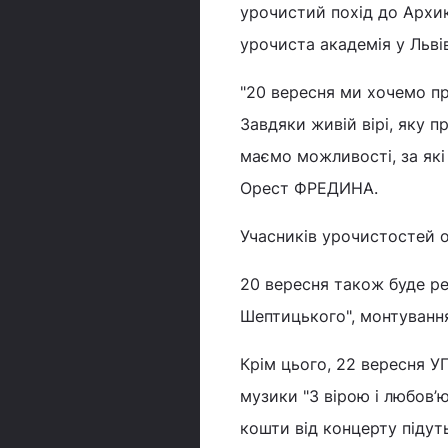
урочистий похід до Архик
урочиста академія у Львів
"20 вересня ми хочемо пр
Завдяки живій вірі, яку п
маємо можливості, за які
Орест ФРЕДИНА.
Учасників урочистостей о
20 вересня також буде р
Шептицького", монтування
Крім цього, 22 вересня У
музики "З вірою і любов’ю"
кошти від концерту підут