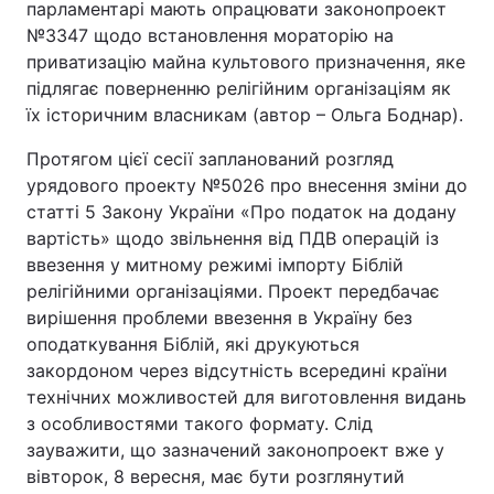
парламентарі мають опрацювати законопроект
№3347 щодо встановлення мораторію на
приватизацію майна культового призначення, яке
підлягає поверненню релігійним організаціям як
їх історичним власникам (автор – Ольга Боднар).
Протягом цієї сесії запланований розгляд
урядового проекту №5026 про внесення зміни до
статті 5 Закону України «Про податок на додану
вартість» щодо звільнення від ПДВ операцій із
ввезення у митному режимі імпорту Біблій
релігійними організаціями. Проект передбачає
вирішення проблеми ввезення в Україну без
оподаткування Біблій, які друкуються
закордоном через відсутність всередині країни
технічних можливостей для виготовлення видань
з особливостями такого формату. Слід
зауважити, що зазначений законопроект вже у
вівторок, 8 вересня, має бути розглянутий