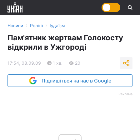
›
›
Новини
Релігії
Іудаїзм
Пам'ятник жертвам Голокосту
відкрили в Ужгороді
17:54, 08.09.09
1 хв.
20
Підпишіться на нас в Google
Реклама