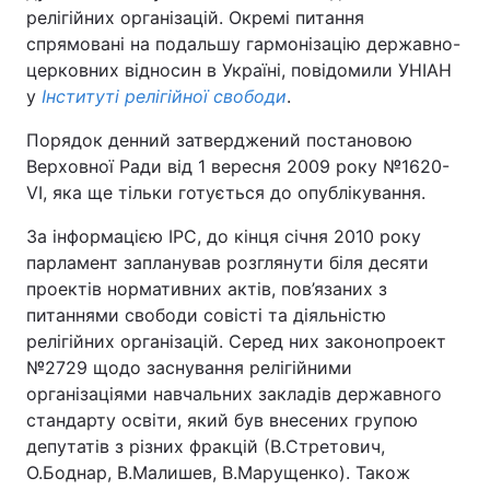
релігійних організацій. Окремі питання
спрямовані на подальшу гармонізацію державно-
церковних відносин в Україні, повідомили УНІАН
у
Інституті релігійної свободи
.
Порядок денний затверджений постановою
Верховної Ради від 1 вересня 2009 року №1620-
VI, яка ще тільки готується до опублікування.
За інформацією ІРС, до кінця січня 2010 року
парламент запланував розглянути біля десяти
проектів нормативних актів, пов’язаних з
питаннями свободи совісті та діяльністю
релігійних організацій. Серед них законопроект
№2729 щодо заснування релігійними
організаціями навчальних закладів державного
стандарту освіти, який був внесених групою
депутатів з різних фракцій (В.Стретович,
О.Боднар, В.Малишев, В.Марущенко). Також