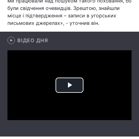
ми працювали над пошуком такого поховання, бо
були свідчення очевидців. Зрештою, знайшли
місце і підтвердження – записи в угорських
письмових джерелах», - уточнив він.
Головна
Війна
ВІДЕО ДНЯ
Україна
Політика
Економіка
Світ
Спорт
Наука
Техно і зв'язок
Лайт
Play
Зброя
Інциденти
Video
Здоров'я
Туризм
Цікавинки
Погода
Екологія
Регіони