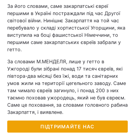
За його словами, саме закарпатські євреї
Лонгріди
першими в Україні постраждали під час Другої
світової війни. Нинішнє Закарпаття на той час
перебувало у складі хортистської Угорщини, яка
Відео з Youtube
Статті
виступила на боці фашистської Німеччини, то
Інтерв'ю
Думки
першими саме закарпатських євреїв забрали у
гетто.
Архів
Вакансії
За словами М.МЕНДЕЛЯ, лише у гетто в
Контакти
Ужгороді були зібрані понад 17 тисяч євреїв, які
півтора-два місяці без їжі, води та санітарних
Послуги
умов жили на території цегельного заводу. Саме
там чимало євреїв загинуло, і понад 200 з них
таємно поховав ужородець, який не був євреєм.
Саме це поховання, за словами головного рабина
Закарпаття, і виявлене.
ПІДТРИМАЙТЕ НАС