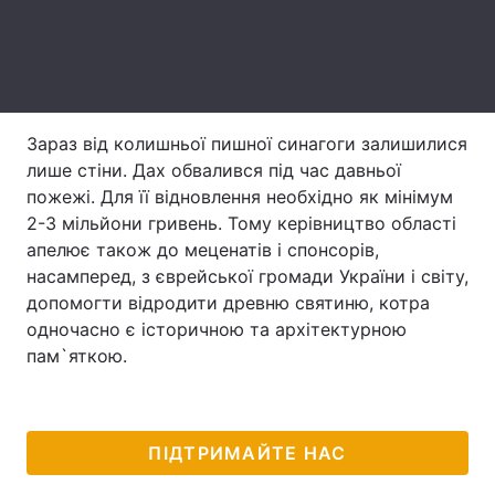
Лонгріди
Відео з Youtube
Статті
Зараз від колишньої пишної синагоги залишилися
Інтерв'ю
Думки
лише стіни. Дах обвалився під час давньої
пожежі. Для її відновлення необхідно як мінімум
Архів
Вакансії
2-3 мільйони гривень. Тому керівництво області
апелює також до меценатів і спонсорів,
Контакти
насамперед, з єврейської громади України і світу,
Послуги
допомогти відродити древню святиню, котра
одночасно є історичною та архітектурною
пам`яткою.
ПІДТРИМАЙТЕ НАС