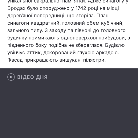
унікальної сакральної пам`ятки. Адже синагогу у
Бродах було споруджено у 1742 році на місці
дерев’яної попередниці, що згоріла. План
синагоги квадратний, головний об’єм кубічний,
Головна
Війна
зального типу. З заходу та півночі до головного
будинку примикають одноповерхові прибудови, з
Україна
Політика
південного боку подібна не збереглася. Будівлю
увінчує аттик, декорований глухою аркадою.
Економіка
Світ
Фасад прикрашають вишукані пілястри.
Спорт
Наука
ВІДЕО ДНЯ
Техно і зв'язок
Лайт
Зброя
Інциденти
Здоров'я
Туризм
Цікавинки
Погода
Екологія
Регіони