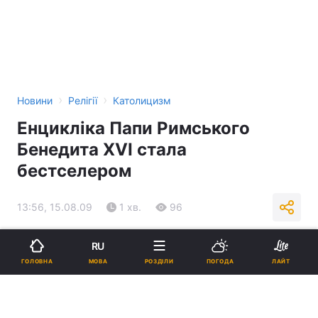
›
›
Новини
Релігії
Католицизм
Енцикліка Папи Римського
Бенедита XVI стала
бестселером
13:56, 15.08.09
1 хв.
96
Підпишіться на нас в Google
RU
МОВА
ГОЛОВНА
РОЗДІЛИ
ПОГОДА
ЛАЙТ
Реклама