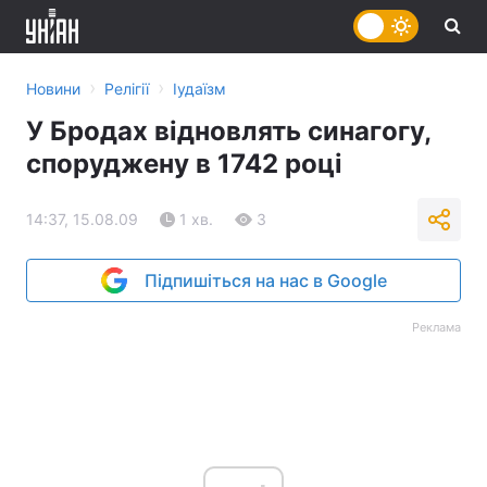
›
›
Новини
Релігії
Іудаїзм
У Бродах відновлять синагогу,
споруджену в 1742 році
14:37, 15.08.09
1 хв.
3
Підпишіться на нас в Google
Реклама