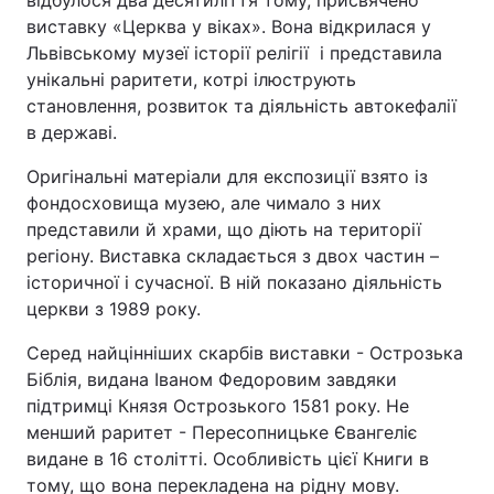
відбулося два десятиліття тому, присвячено
виставку «Церква у віках». Вона відкрилася у
Львівському музеї історії релігії і представила
унікальні раритети, котрі ілюструють
становлення, розвиток та діяльність автокефалії
в державі.
Оригінальні матеріали для експозиції взято із
фондосховища музею, але чимало з них
представили й храми, що діють на території
регіону. Виставка складається з двох частин –
історичної і сучасної. В ній показано діяльність
церкви з 1989 року.
Серед найцінніших скарбів виставки - Острозька
Біблія, видана Іваном Федоровим завдяки
підтримці Князя Острозького 1581 року. Не
менший раритет - Пересопницьке Євангеліє
видане в 16 столітті. Особливість цієї Книги в
тому, що вона перекладена на рідну мову.