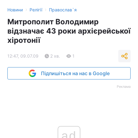
›
›
Новини
Релігії
Православ`я
Митрополит Володимир
відзначає 43 роки архієрейської
хіротонії
12:47, 09.07.09
2 хв.
1
Підпишіться на нас в Google
Реклама
ad