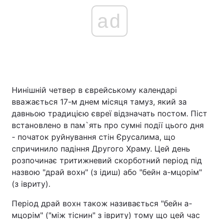
ad
Нинішній четвер в єврейському календарі
вважається 17-м днем місяця тамуз, який за
давньою традицією євреї відзначать постом. Піст
встановлено в пам`ять про сумні події цього дня
- початок руйнування стін Єрусалима, що
спричинило падіння Другого Храму. Цей день
розпочинає тритижневий скорботний період під
назвою "драй вохн" (з ідиш) або "бейн а-мцорім"
(з івриту).
Період драй вохн також називається "бейн а-
мцорім" ("між тіснин" з івриту) тому що цей час