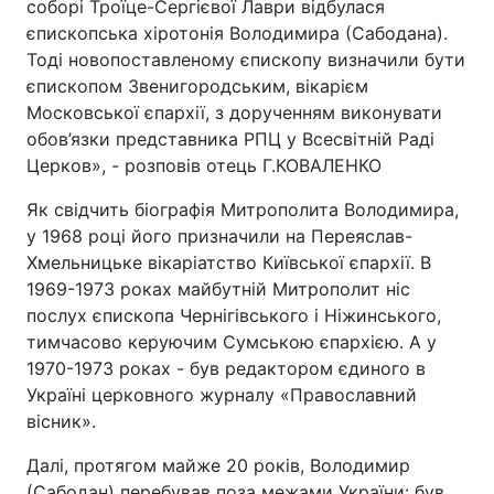
соборі Троїце-Сергієвої Лаври відбулася
єпископська хіротонія Володимира (Сабодана).
Тоді новопоставленому єпископу визначили бути
єпископом Звенигородським, вікарієм
Московської єпархії, з дорученням виконувати
обов’язки представника РПЦ у Всесвітній Раді
Церков», - розповів отець Г.КОВАЛЕНКО
Як свідчить біографія Митрополита Володимира,
у 1968 році його призначили на Переяслав-
Хмельницьке вікаріатство Київської єпархії. В
1969-1973 роках майбутній Митрополит ніс
послух єпископа Чернігівського і Ніжинського,
тимчасово керуючим Сумською єпархією. А у
1970-1973 роках - був редактором єдиного в
Україні церковного журналу «Православний
вісник».
Далі, протягом майже 20 років, Володимир
(Сабодан) перебував поза межами України: був