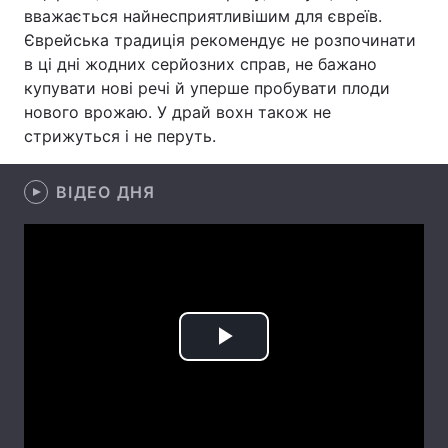
вважається найнесприятливішим для євреїв.
Єврейська традиція рекомендує не розпочинати
в ці дні жодних серйозних справ, не бажано
Головна
Війна
купувати нові речі й уперше пробувати плоди
нового врожаю. У драй вохн також не
Україна
Політика
стрижуться і не перуть.
Економіка
Світ
ВІДЕО ДНЯ
Спорт
Наука
Техно і зв'язок
Лайт
Зброя
Інциденти
Здоров'я
Туризм
Play
Цікавинки
Погода
Video
Екологія
Регіони