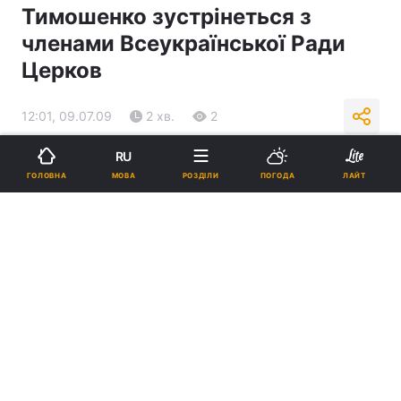
Тимошенко зустрінеться з
членами Всеукраїнської Ради
Церков
12:01, 09.07.09
2 хв.
2
RU
Підпишіться на нас в Google
МОВА
ГОЛОВНА
РОЗДІЛИ
ПОГОДА
ЛАЙТ
Реклама
ad