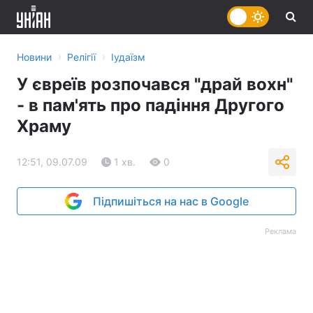
›
›
Новини
Релігії
Іудаїзм
У євреїв розпочався "драй вохн"
- в пам'ять про падіння Другого
Храму
12:51, 09.07.09
1 хв.
0
Підпишіться на нас в Google
Реклама