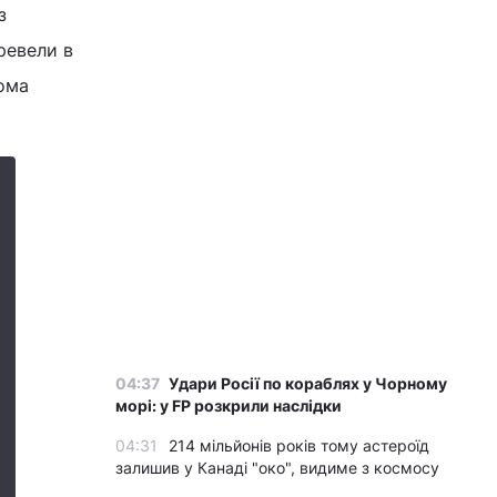
з
ревели в
ома
04:37
Удари Росії по кораблях у Чорному
морі: у FP розкрили наслідки
04:31
214 мільйонів років тому астероїд
залишив у Канаді "око", видиме з космосу