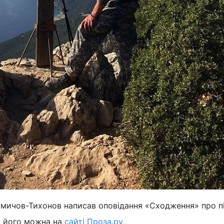
мичов-Тихонов написав оповідання «Сходження» про п
и його можна на
сайті Проза.ру.