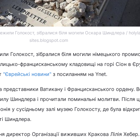
режили Голокост, зібралися біля могили Оскара Шиндлера / holyl
sites.blogspot.com
жили Голокост, зібралися біля могили німецького проми
лицько-францисканському кладовищі на горі Сіон в Єр
кт
"Єврейські новини"
з посиланням на Ynet.
 представники Ватикану і Францисканського ордену. 
илу Шиндлера і прочитали поминальні молитви. Після 
онія у сусідньому залі музею Голокосту, де була відкри
ті Шиндлера.
ня директор Організації виживших Кракова Лілія Хебер. 