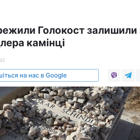
ережили Голокост залишили
лера камінці
32
іться на нас в Google