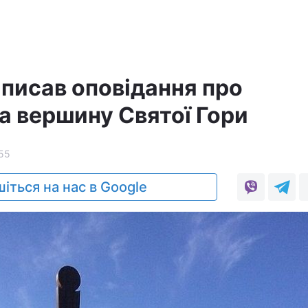
писав оповідання про
а вершину Святої Гори
55
іться на нас в Google