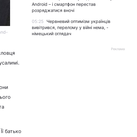
Android – і смартфон перестав
розряджатися вночі
05:25
Червневий оптимізм українців
вивітрився, перелому у війні нема, -
and-
німецький оглядач
Реклама
словця
усалимі.
Вони
цього
та
Її батько