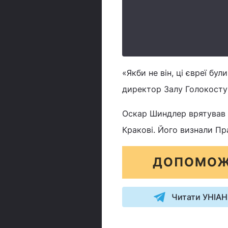
«Якби не він, ці євреї бу
директор Залу Голокосту
Оскар Шиндлер врятував ж
Кракові. Його визнали Пр
ДОПОМОЖ
Читати УНІАН