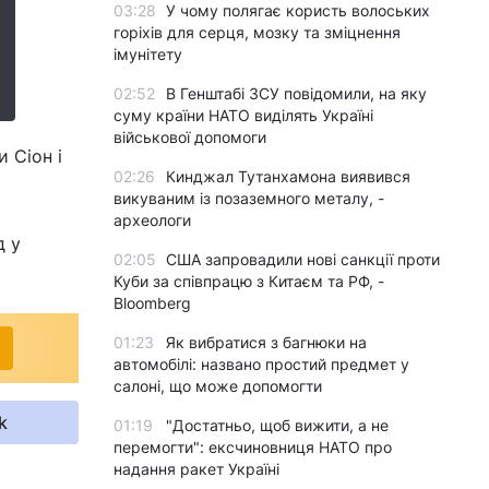
03:28
У чому полягає користь волоських
горіхів для серця, мозку та зміцнення
імунітету
02:52
В Генштабі ЗСУ повідомили, на яку
суму країни НАТО виділять Україні
військової допомоги
и Сіон і
02:26
Кинджал Тутанхамона виявився
викуваним із позаземного металу, -
археологи
д у
02:05
США запровадили нові санкції проти
Куби за співпрацю з Китаєм та РФ, -
Bloomberg
01:23
Як вибратися з багнюки на
автомобілі: названо простий предмет у
салоні, що може допомогти
k
01:19
"Достатньо, щоб вижити, а не
перемогти": ексчиновниця НАТО про
надання ракет Україні