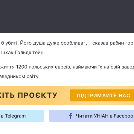
ли б убиті. Його душа дуже особлива», – сказав рабин гор
 Іцхак Гольдштейн.
иття 1200 польських євреїв, наймаючи їх на свій заво
аведником світу.
ІТЬ ПРОЄКТУ
ПІДТРИМАЙТЕ НАС
 в Telegram
Читати УНІАН в Faceboo