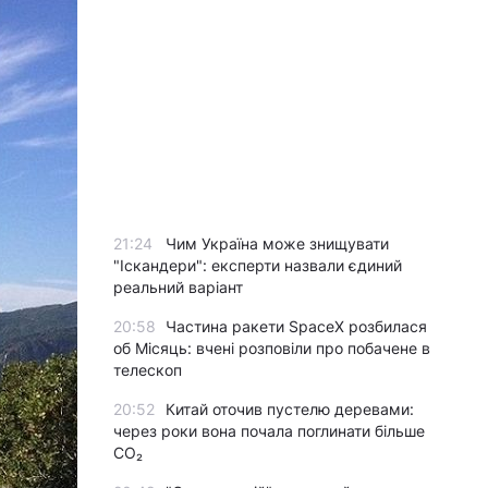
21:24
Чим Україна може знищувати
"Іскандери": експерти назвали єдиний
реальний варіант
20:58
Частина ракети SpaceX розбилася
об Місяць: вчені розповіли про побачене в
телескоп
20:52
Китай оточив пустелю деревами:
через роки вона почала поглинати більше
CO₂