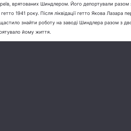
вреїв, врятованих Шиндлером. Його депортували разом 
етто 1941 року. Після ліквідації гетто Якова Лазара пе
ощастило знайти роботу на заводі Шиндлера разом з дв
врятувало йому життя.