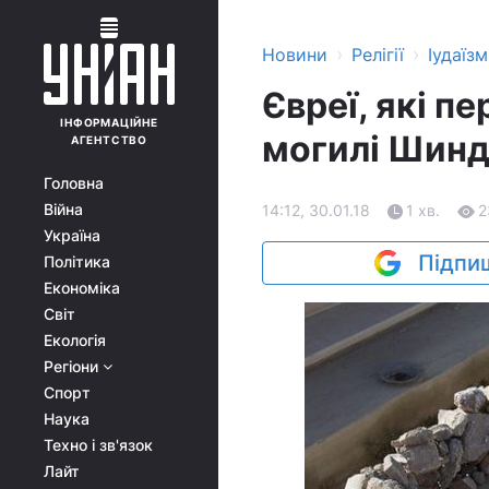
›
›
Новини
Релігії
Іудаїзм
Євреї, які п
ІНФОРМАЦІЙНЕ
могилі Шинд
АГЕНТСТВО
Головна
Війна
14:12, 30.01.18
1 хв.
2
Україна
Підпиш
Політика
Економіка
Світ
Екологія
Регіони
Спорт
Наука
Техно і зв'язок
Лайт