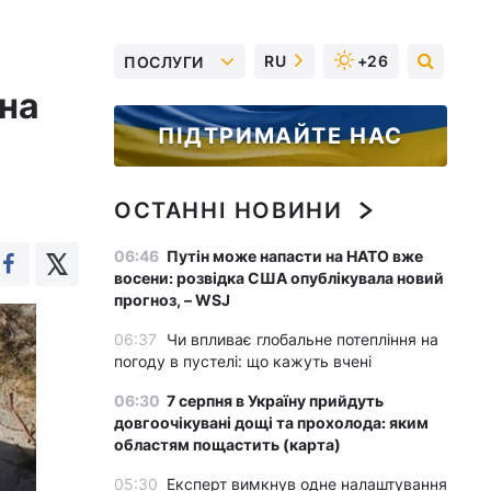
RU
+26
ПОСЛУГИ
 на
ПІДТРИМАЙТЕ НАС
ОСТАННІ НОВИНИ
06:46
Путін може напасти на НАТО вже
восени: розвідка США опублікувала новий
прогноз, – WSJ
06:37
Чи впливає глобальне потепління на
погоду в пустелі: що кажуть вчені
06:30
7 серпня в Україну прийдуть
довгоочікувані дощі та прохолода: яким
областям пощастить (карта)
05:30
Експерт вимкнув одне налаштування