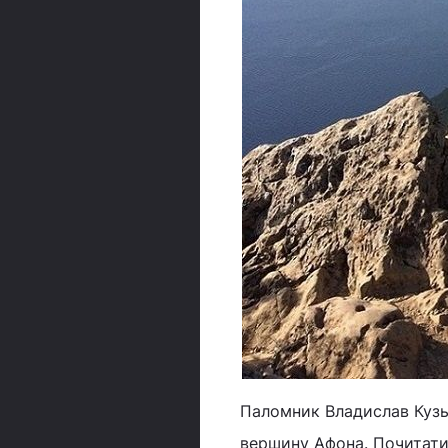
Паломник Владислав Кузь
вершину Афона. Почитат