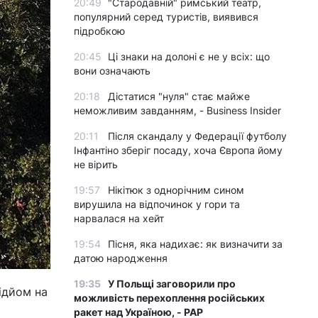
20:49
"Стародавній" римський театр,
популярний серед туристів, виявився
підробкою
20:45
Ці знаки на долоні є не у всіх: що
вони означають
20:18
Дістатися "нуля" стає майже
неможливим завданням, - Business Insider
20:11
Після скандалу у Федерації футболу
Інфантіно зберіг посаду, хоча Європа йому
не вірить
19:57
Нікітюк з однорічним сином
вирушила на відпочинок у гори та
нарвалася на хейт
19:54
Пісня, яка надихає: як визначити за
датою народження
19:35
У Польщі заговорили про
ідйом на
можливість перехоплення російських
ракет над Україною, - PAP