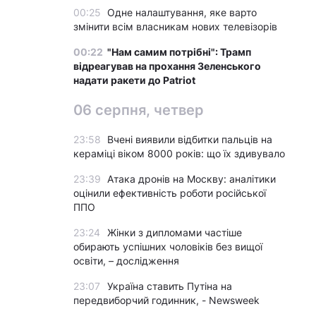
00:25
Одне налаштування, яке варто
змінити всім власникам нових телевізорів
00:22
"Нам самим потрібні": Трамп
відреагував на прохання Зеленського
надати ракети до Patriot
06 серпня, четвер
23:58
Вчені виявили відбитки пальців на
кераміці віком 8000 років: що їх здивувало
23:39
Атака дронів на Москву: аналітики
оцінили ефективність роботи російської
ППО
23:24
Жінки з дипломами частіше
обирають успішних чоловіків без вищої
освіти, – дослідження
23:07
Україна ставить Путіна на
передвиборчий годинник, - Newsweek