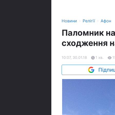
›
›
Новини
Релігії
Афон
Паломник на
сходження н
10:07, 30.01.18
1 хв.
1
Підпиш