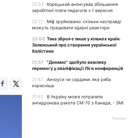
22:53
Корецький анонсував збільшення
заробітної плати педагогів з 1 вересня
22:12
Міф зруйновано: скільки насправді
можуть працювати ядерні реактори
22:00
Така зброя є лише у кількох країн:
Зеленський про створення української
балістики
21:57
"Динамо" здобуло важливу
перемогу у кваліфікації Ліги конференцій
21:47
Анчоуси чи сардини: яка риба
корисніша
21:42
В Україну може потрапити
антидронова ракета CM-70 з Канади, - ЗМІ
Реклама