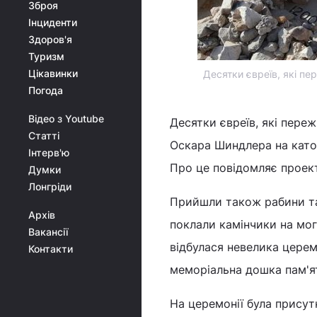
Зброя
Інциденти
Здоров'я
Туризм
Цікавинки
Десятки євреїв, які пе
Погода
Відео з Youtube
Десятки євреїв, які пере
Статті
Оскара Шиндлера на като
Інтерв'ю
Про це повідомляє прое
Думки
Лонгріди
Прийшли також рабини та
Архів
поклали камінчики на мог
Вакансії
відбулася невелика церем
Контакти
меморіальна дошка пам'я
На церемонії була присут