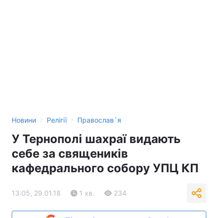
›
›
Новини
Релігії
Православ`я
У Тернополі шахраї видають
себе за священиків
кафедрального собору УПЦ КП
13:05, 29.01.18
1 хв.
234