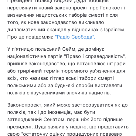
Президент Польщі Анджей Дуда пообіцяв
переглянути новий законопроект про Голокост і
визначення нацистських таборів смерті після
того, як нове законодавство викликало
Головна
Війна
дипломатичний скандал у відносинах з Ізраїлем.
Про це повідомляє
"Радіо Свобода".
Україна
Політика
У п'ятницю польський Сейм, де домінує
Економіка
Світ
націоналістична партія "Право і справедливість",
прийняв законодавство, що встановлює штрафи
Спорт
Наука
або трирічний термін тюремного ув'язнення для
всіх, хто називає гітлерівські табори смерті
Техно і зв'язок
Лайт
польськими або за будь-які спроби виставляти
поляків співучасниками злочинів нацистів.
Зброя
Інциденти
Законопроект, який може застосовуватися як до
Здоров'я
Туризм
поляків, так і до іноземців, має бути
затверджений Сенатом, перш ніж його підпише
Цікавинки
Погода
президент. Дуда заявив у неділю, що представить
Екологія
Регіони
свою "остаточну оцінку процедурних правових