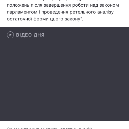
положень після завершення роботи над законом
Лонгріди
парламентом і проведення ретельного аналізу
остаточної форми цього закону".
Відео з Youtube
Статті
ВІДЕО ДНЯ
Інтерв'ю
Думки
Архів
Вакансії
Контакти
Послуги