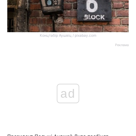
Концтабір Аушвіц / pixabay.com
Реклама
ad