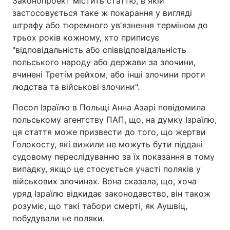
Законопроект містить статтю, в якій
застосовується таке ж покарання у вигляді
Тема оформлення
штрафу або тюремного ув'язнення терміном до
трьох років кожному, хто приписує
"відповідальність або співвідповідальність
польського народу або держави за злочини,
вчинені Третім рейхом, або інші злочини проти
людства та військові злочини".
Посол Ізраїлю в Польщі Анна Азарі повідомила
польському агентству ПАП, що, на думку Ізраїлю,
ця стаття може призвести до того, що жертви
Голокосту, які вижили не можуть бути піддані
судовому переслідуванню за їх показання в тому
випадку, якщо це стосується участі поляків у
військових злочинах. Вона сказала, що, хоча
уряд Ізраїлю відкидає законодавство, він також
розуміє, що такі табори смерті, як Аушвіц,
побудували не поляки.