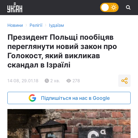
›
›
Новини
Релігії
Іудаїзм
Президент Польщі пообіцяв
переглянути новий закон про
Голокост, який викликав
скандал в Ізраїлі
14:08, 29.01.18
2 хв.
278
Підпишіться на нас в Google