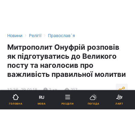
›
›
Новини
Релігії
Православ`я
Митрополит Онуфрій розповів
як підготуватись до Великого
посту та наголосив про
важливість правильної молитви
12:36, 29.01.18
2 хв.
217
RU
МОВА
ГОЛОВНА
РОЗДІЛИ
ПОГОДА
ЛАЙТ
Підпишіться на нас в Google