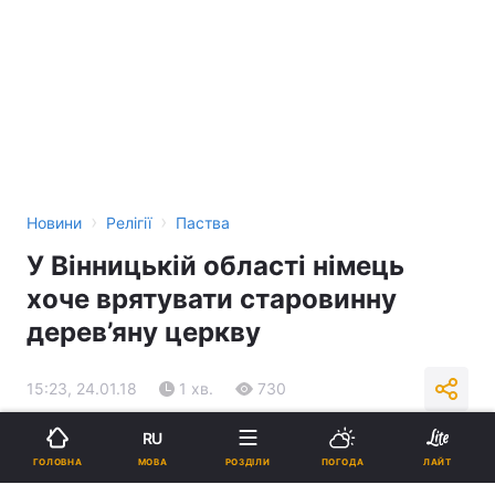
›
›
Новини
Релігії
Паства
У Вінницькій області німець
хоче врятувати старовинну
дерев’яну церкву
15:23, 24.01.18
1 хв.
730
RU
Підпишіться на нас в Google
МОВА
ГОЛОВНА
РОЗДІЛИ
ПОГОДА
ЛАЙТ