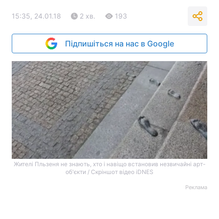
15:35, 24.01.18
2 хв.
193
Підпишіться на нас в Google
Жителі Пльзеня не знають, хто і навіщо встановив незвичайні арт-
об'єкти / Скріншот відео iDNES
Реклама