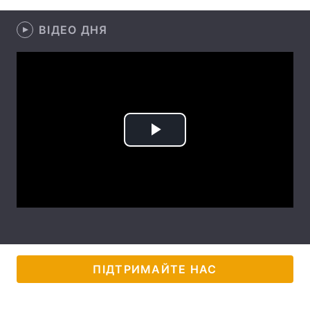
Лонгріди
ВІДЕО ДНЯ
Відео з Youtube
Статті
Інтерв'ю
Думки
Архів
Вакансії
Play
Контакти
Video
Послуги
ПІДТРИМАЙТЕ НАС