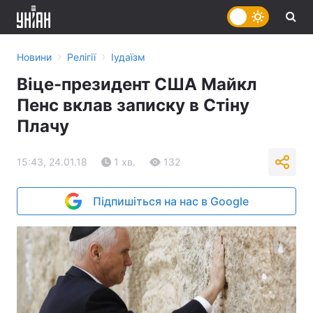
›
›
Новини
Релігії
Іудаїзм
Віце-президент США Майкл
Пенс вклав записку в Стіну
Плачу
15:43, 24.01.18
1 хв.
132
Підпишіться на нас в Google