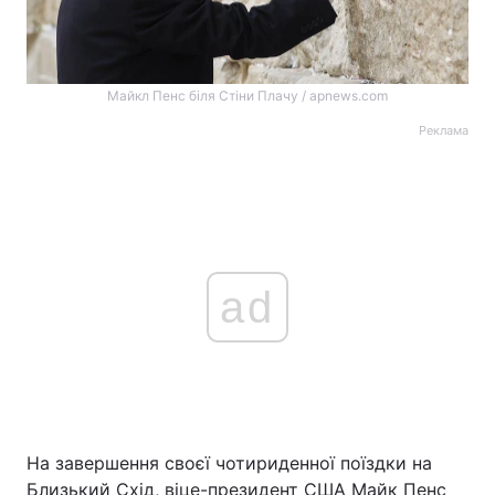
Майкл Пенс біля Стіни Плачу / apnews.com
Реклама
ad
На завершення своєї чотириденної поїздки на
Близький Схід, віце-президент США Майк Пенс