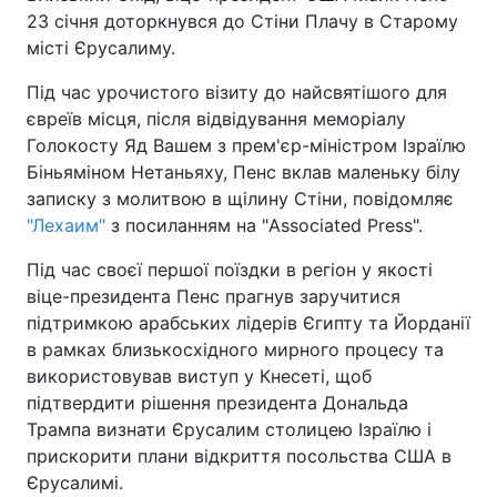
23 січня доторкнувся до Стіни Плачу в Старому
місті Єрусалиму.
Під час урочистого візиту до найсвятішого для
Головна
Війна
євреїв місця, після відвідування меморіалу
Голокосту Яд Вашем з прем'єр-міністром Ізраїлю
Україна
Політика
Біньяміном Нетаньяху, Пенс вклав маленьку білу
Економіка
Світ
записку з молитвою в щілину Стіни, повідомляє
"Лехаим"
з посиланням на "Associated Press".
Спорт
Наука
Під час своєї першої поїздки в регіон у якості
Техно і зв'язок
Лайт
віце-президента Пенс прагнув заручитися
підтримкою арабських лідерів Єгипту та Йорданії
Зброя
Інциденти
в рамках близькосхідного мирного процесу та
використовував виступ у Кнесеті, щоб
Здоров'я
Туризм
підтвердити рішення президента Дональда
Трампа визнати Єрусалим столицею Ізраїлю і
Цікавинки
Погода
прискорити плани відкриття посольства США в
Єрусалимі.
Екологія
Регіони