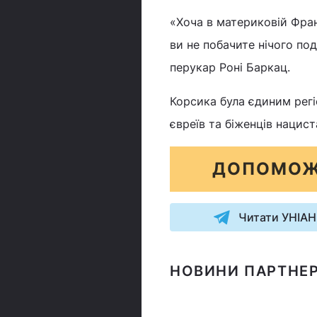
«Хоча в материковій Фран
ви не побачите нічого под
перукар Роні Баркац.
Корсика була єдиним регі
євреїв та біженців нацист
ДОПОМОЖ
Читати УНІАН
НОВИНИ ПАРТНЕР