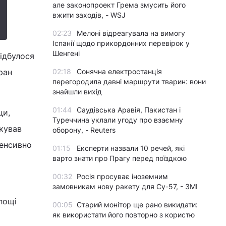
але законопроект Грема змусить його
вжити заходів, - WSJ
02:23
Мелоні відреагувала на вимогу
Іспанії щодо прикордонних перевірок у
Шенгені
відбулося
ран
02:18
Сонячна електростанція
перегородила давні маршрути тварин: вони
знайшли вихід
01:44
Саудівська Аравія, Пакистан і
ци,
Туреччина уклали угоду про взаємну
ікував
оборону, - Reuters
тенсивно
01:15
Експерти назвали 10 речей, які
варто знати про Прагу перед поїздкою
00:32
Росія просуває іноземним
замовникам нову ракету для Су-57, - ЗМІ
лощі
00:05
Старий монітор ще рано викидати:
як використати його повторно з користю