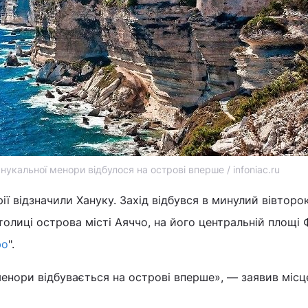
укальної менори відбулося на острові вперше / infoniac.ru
ії відзначили Хануку. Захід відбувся в минулий вівторок
толиці острова місті Аяччо, на його центральній площі 
фо
".
енори відбувається на острові вперше», — заявив міс