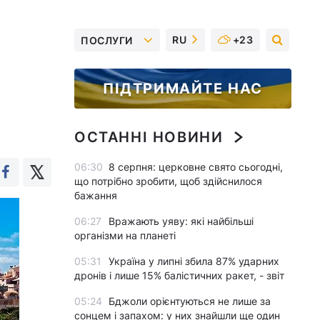
RU
+23
ПОСЛУГИ
ПІДТРИМАЙТЕ НАС
ОСТАННІ НОВИНИ
06:30
8 серпня: церковне свято сьогодні,
що потрібно зробити, щоб здійснилося
бажання
06:27
Вражають уяву: які найбільші
організми на планеті
05:31
Україна у липні збила 87% ударних
дронів і лише 15% балістичних ракет, - звіт
05:24
Бджоли орієнтуються не лише за
сонцем і запахом: у них знайшли ще один