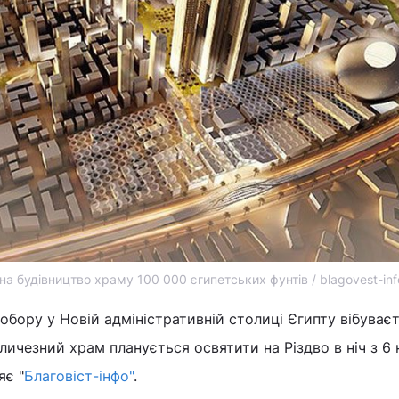
на будівництво храму 100 000 єгипетських фунтів / blagovest-inf
обору у Новій адміністративній столиці Єгипту вібуваєт
ичезний храм планується освятити на Різдво в ніч з 6 
яє "
Благовіст-інфо"
.