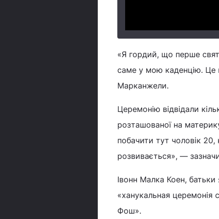
«Я гордий, що перше свят
саме у мою каденцію. Це
Марканжели.
Церемонію відвідали кільк
розташованої на материку
побачити тут чоловік 20,
розвивається», — зазнач
Івонн Малка Коен, батьки 
«ханукальная церемонія с
Фош».