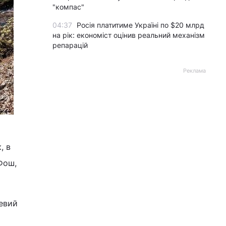
"компас"
04:37
Росія платитиме Україні по $20 млрд
на рік: економіст оцінив реальний механізм
репарацій
Реклама
, в
Фош,
цевий