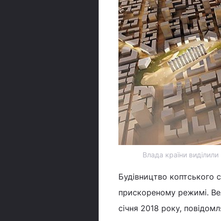
Влада країни виділили 
Будівництво коптського с
прискореному режимі. Вел
січня 2018 року, повідомл