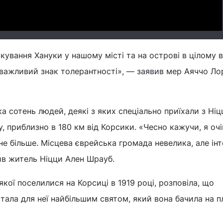
кування Хануки у нашому місті та на острові в цілому 
 важливий знак толерантності», — заявив мер Аяччо Ло
а сотень людей, деякі з яких спеціально приїхали з Ніц
, приблизно в 180 км від Корсики. «Чесно кажучи, я оч
 не більше. Місцева єврейська громада невелика, але ін
ив житель Ніцци Ален Шрауб.
якої поселилися на Корсиці в 1919 році, розповіла, що
тала для неї найбільшим святом, який вона бачила на п