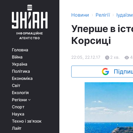
›
›
Новини
Релігії
Іудаїзм
Уперше в іст
ІНФОРМАЦІЙНЕ
Корсиці
АГЕНТСТВО
Головна
Війна
22:05, 22.12.17
2 хв.
4
Україна
Підпиш
Політика
Економіка
Світ
Екологія
Регіони
Спорт
Наука
Техно і зв'язок
Лайт