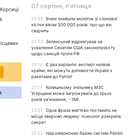
07 серпня, п'ятниця
 Корсиці
в
23:58
Вчені знайшли молоток зі слонової
кістки віком 500 000 років: про що він
свідчить
23:53
Зеленський відреагував на
місцевих
ухвалення Сенатом США законопроєкту
щодо санкцій проти РФ
23:19
Є два варіанти: експерт назвав
країни, які можуть допомогти Україні з
ракетами до Patriot
23:17
Колишньому очільнику МЗС
k
Угорщини може загрожувати до трьох
років ув'язнення, - ЗМІ
23:07
Одна фраза миттєво поставить на
місце зверхню людину: психолог розкрила
секрет
22:33
Над ремонтною базою систем Patriot