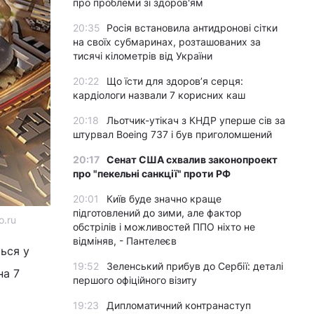
про проблеми зі здоров'ям
20:35
Росія встановила антидронові сітки
на своїх субмаринах, розташованих за
тисячі кілометрів від України
20:22
Що їсти для здоров’я серця:
кардіологи назвали 7 корисних каш
20:18
Льотчик-утікач з КНДР уперше сів за
штурвал Boeing 737 і був приголомшений
20:17
Сенат США схвалив законопроект
про "пекельні санкції" проти РФ
20:01
Київ буде значно краще
підготовлений до зими, але фактор
o.ru
обстрілів і можливостей ППО ніхто не
відміняв, - Пантелеєв
ься у
19:52
Зеленський прибув до Сербії: деталі
на 7
першого офіційного візиту
19:23
Дипломатичний контранаступ