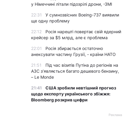
у Німеччині літали підозрілі дрони, -ЗМІ
22:31
У сумнозвісних Boeing-737 виявили
ще одну проблему
22:12
Росія нарешті повертає свій ядерний
крейсер за $5 млрд, але є проблема
22:01
Росія збирається остаточно
анексувати частину Грузії, - країни НАТО
21:51
Під час візитів Путіна до регіонів на
АЗС з’являється багато дешевого бензину,
– Le Monde
21:41
США зробили невтішний прогноз
щодо експорту українського збіжжя:
Bloomberg розкрив цифри
Реклама