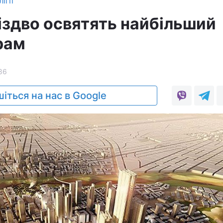
ігії
Різдво освятять найбільший
рам
86
іться на нас в Google