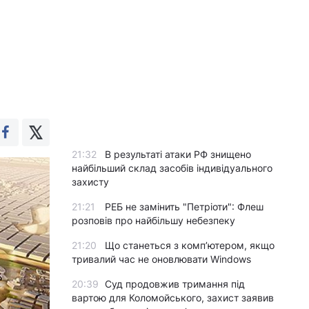
21:32
В результаті атаки РФ знищено
найбільший склад засобів індивідуального
захисту
21:21
РЕБ не замінить "Петріоти": Флеш
розповів про найбільшу небезпеку
21:20
Що станеться з комп’ютером, якщо
тривалий час не оновлювати Windows
20:39
Суд продовжив тримання під
вартою для Коломойського, захист заявив