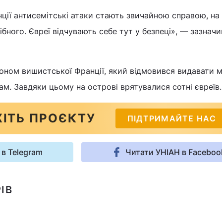
ції антисемітські атаки стають звичайною справою, на
ібного. Євреї відчувають себе тут у безпеці», — зазначи
оном вишистської Франції, який відмовився видавати 
ам. Завдяки цьому на острові врятувалися сотні євреїв.
ІТЬ ПРОЄКТУ
ПІДТРИМАЙТЕ НАС
 в Telegram
Читати УНІАН в Faceboo
ІВ