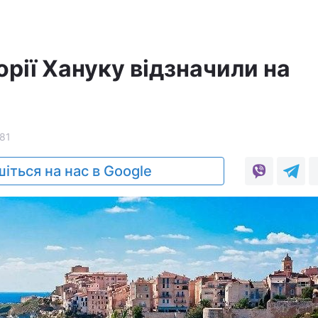
орії Хануку відзначили на
81
іться на нас в Google