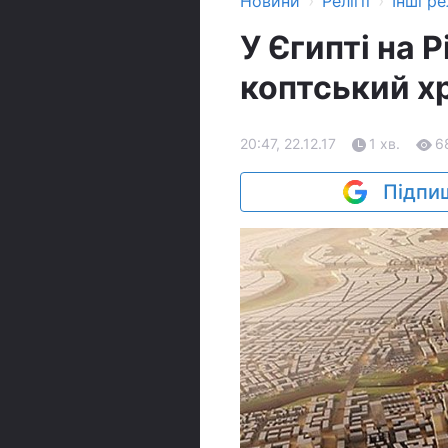
›
›
Новини
Релігії
Інші рел
У Єгипті на 
коптський х
20:47, 22.12.17
1 хв.
6
Підпиш