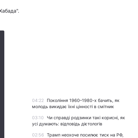
Хабада".
04:22
Покоління 1960–1980-х бачить, як
молодь викидає їхні цінності в смітник
03:10
Чи справді родзинки такі корисні, як
усі думають: відповідь дієтологів
02:56
Трамп неохоче посилює тиск на РФ,