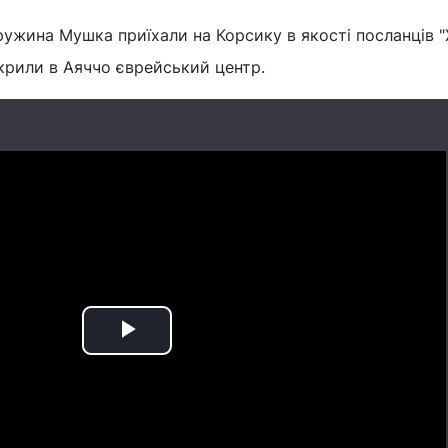
дружина Мушка приїхали на Корсику в якості посланців "
крили в Аяччо єврейський центр.
Play
Video