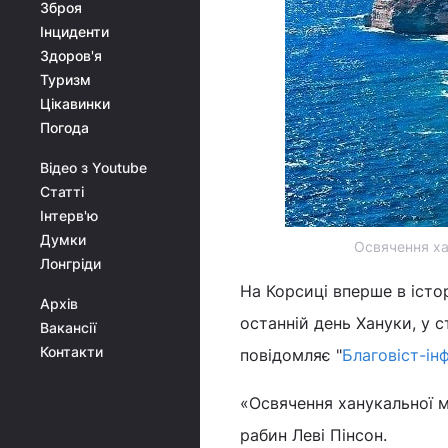
Зброя
Інциденти
Здоров'я
Туризм
Цікавинки
Погода
Відео з Youtube
Статті
Інтерв'ю
Думки
Освячення хан
Лонгріди
На Корсиці вперше в істор
Архів
останній день Хануки, у с
Вакансії
Контакти
повідомляє "
Благовіст-ін
«Освячення ханукальної м
рабин Леві Пінсон.