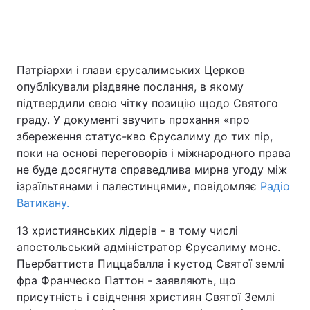
Патріархи і глави єрусалимських Церков
опублікували різдвяне послання, в якому
підтвердили свою чітку позицію щодо Святого
граду. У документі звучить прохання «про
збереження статус-кво Єрусалиму до тих пір,
поки на основі переговорів і міжнародного права
не буде досягнута справедлива мирна угоду між
ізраїльтянами і палестинцями», повідомляє
Радіо
Ватикану.
13 християнських лідерів - в тому числі
апостольський адміністратор Єрусалиму монс.
Пьербаттиста Пиццабалла і кустод Святої землі
фра Франческо Паттон - заявляють, що
присутність і свідчення християн Святої Землі