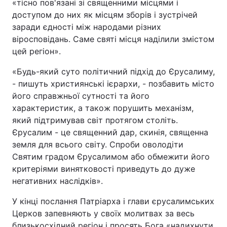
«тісно пов'язані зі священними місцями і
доступом до них як місцям зборів і зустрічей
заради єдності між народами різних
віросповідань. Саме святі місця наділили змістом
цей регіон».
«Будь-який суто політичний підхід до Єрусалиму,
- пишуть християнські ієрархи, - позбавить місто
його справжньої сутності та його
характеристик, а також порушить механізм,
який підтримував світ протягом століть.
Єрусалим - це священний дар, скинія, священна
земля для всього світу. Спроби оволодіти
Святим градом Єрусалимом або обмежити його
критеріями винятковості приведуть до дуже
негативних наслідків».
У кінці послання Патріарха і глави єрусалимських
Церков запевняють у своїх молитвах за весь
близькосхідний регіон і просять Бога «надихнути