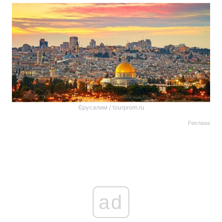
Єрусалим / tourprom.ru
Реклама
ad