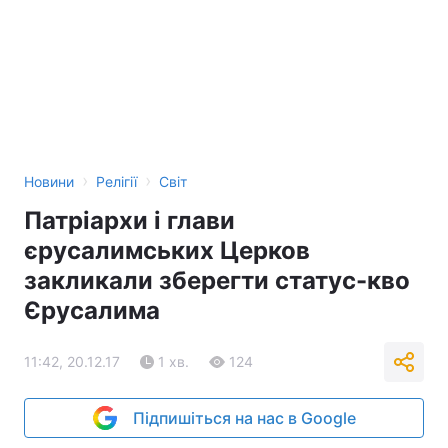
›
›
Новини
Релігії
Світ
Патріархи і глави
єрусалимських Церков
закликали зберегти статус-кво
Єрусалима
11:42, 20.12.17
1 хв.
124
Підпишіться на нас в Google