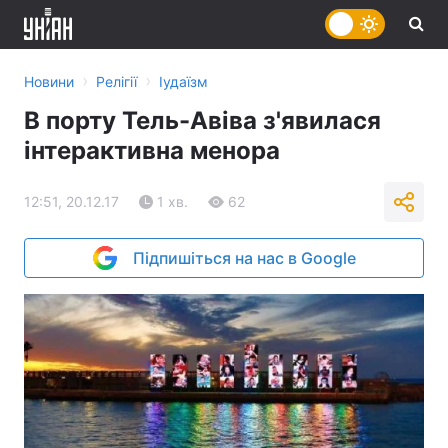
›
›
Новини
Релігії
Іудаїзм
В порту Тель-Авіва з'явилася
інтерактивна менора
12:51, 20.12.17
1 хв.
62
Підпишіться на нас в Google