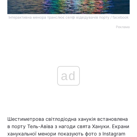
Інтерактивна менора транслює селфі відвідувачів порту / facebook
Реклама
ad
Шестиметрова світлодіодна ханукія встановлена
в порту Тель-Авіва з нагоди свята Хануки. Екрани
ханукальної менори показують фото з Instagram