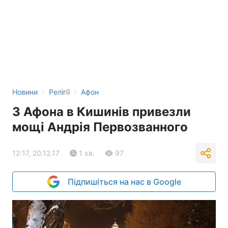
›
›
Новини
Релігії
Афон
З Афона в Кишинів привезли
мощі Андрія Первозванного
12:17, 20.12.17
1 хв.
97
Підпишіться на нас в Google