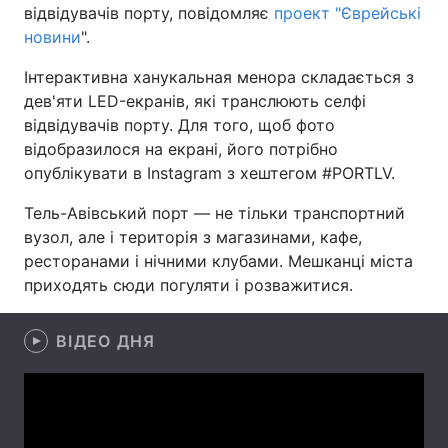
відвідувачів порту, повідомляє
проект "Єврейські
новини
".
Інтерактивна ханукальная менора складається з
Головна
Війна
дев'яти LED-екранів, які транслюють селфі
відвідувачів порту. Для того, щоб фото
Україна
Політика
відобразилося на екрані, його потрібно
опублікувати в Instagram з хештегом #PORTLV.
Економіка
Світ
Тель-Авівський порт — не тільки транспортний
Спорт
Наука
вузол, але і територія з магазинами, кафе,
ресторанами і нічними клубами. Мешканці міста
Техно і зв'язок
Лайт
приходять сюди погуляти і розважитися.
Зброя
Інциденти
ВІДЕО ДНЯ
Здоров'я
Туризм
Цікавинки
Погода
Екологія
Регіони