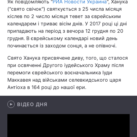
Як повідомляють "
РИА Новости Украина
", Ханука
("свято свічок") святкується з 25 числа місяця
кіслев по 2 число місяця тевет за єврейським
календарем і триває вісім днів. У 2017 році ці дні
Головна
Війна
припадають на період з вечора 12 грудня по 20
грудня. В єврейському календарі новий день
Україна
Політика
починається із заходом сонця, а не опівночі.
Економіка
Світ
Свято Ханука присвячене диву, того, що сталося
при освяченні Другого іудейського Храму після
Спорт
Наука
перемоги єврейського воєначальника Іуди
Маккавея над військами селевкидського царя
Техно і зв'язок
Лайт
Антіоха в 164 році до нашої ери.
Зброя
Інциденти
ВІДЕО ДНЯ
Здоров'я
Туризм
Цікавинки
Погода
Екологія
Регіони