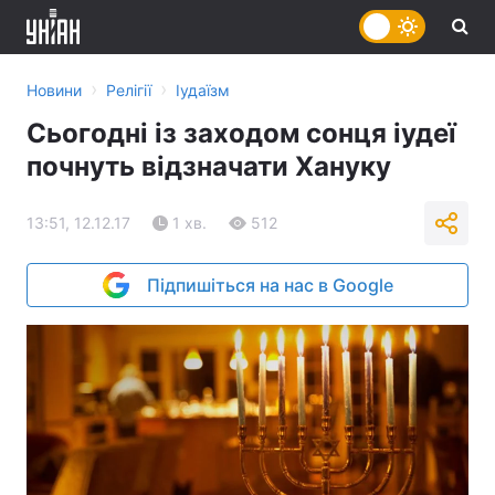
›
›
Новини
Релігії
Іудаїзм
Сьогодні із заходом сонця іудеї
почнуть відзначати Хануку
13:51, 12.12.17
1 хв.
512
Підпишіться на нас в Google