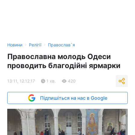
›
›
Новини
Релігії
Православ`я
Православна молодь Одеси
проводить благодійні ярмарки
13:11, 12.12.17
1 хв.
420
Підпишіться на нас в Google