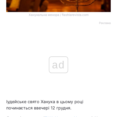
Ханукальна менора / flashlarevista.com
Реклама
ad
Іудейське свято Ханука в цьому році
починається ввечері 12 грудня.