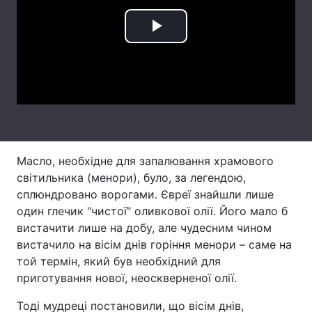
Лонгріди
Play
Відео з Youtube
Статті
Video
Інтерв'ю
Думки
Архів
Вакансії
Контакти
Масло, необхідне для запалювання храмового
світильника (менори), було, за легендою,
Послуги
сплюндровано ворогами. Євреї знайшли лише
один глечик "чистої" оливкової олії. Його мало б
вистачити лише на добу, але чудесним чином
вистачило на вісім днів горіння менори – саме на
той термін, який був необхідний для
приготування нової, неоскверненої олії.
Тоді мудреці постановили, що вісім днів,