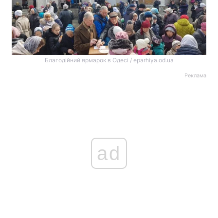
Благодійний ярмарок в Одесі / eparhiya.od.ua
Реклама
ad