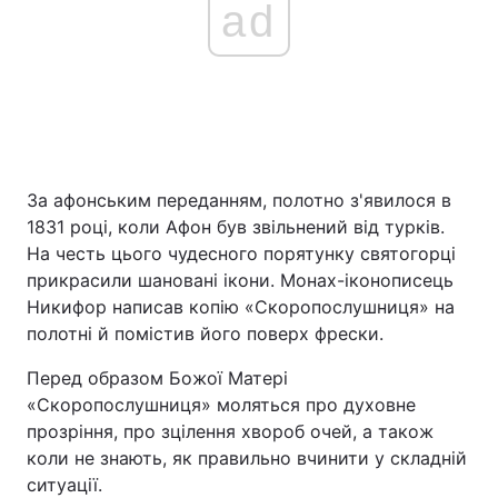
ad
За афонським переданням, полотно з'явилося в
1831 році, коли Афон був звільнений від турків.
На честь цього чудесного порятунку святогорці
прикрасили шановані ікони. Монах-іконописець
Никифор написав копію «Скоропослушниця» на
полотні й помістив його поверх фрески.
Перед образом Божої Матері
«Скоропослушниця» моляться про духовне
прозріння, про зцілення хвороб очей, а також
коли не знають, як правильно вчинити у складній
ситуації.