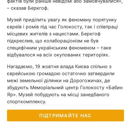
фактів були раніше невідомі або замовчувалися»,
– сказав Беркгоф.
Тема оформлення
Музей приділить увагу як феномену порятунку
євреїв і ромів під час Голокосту, так і співпраці
місцевих жителів з нацистами. Беркгоф
підкреслив, що колабораціонізм не був
специфічним українським феноменом – таке
відбувалося на всіх окупованих територіях.
Нагадаємо, 19 жовтня влада Києва спільно з
єврейською громадою остаточно затвердили
межі земельної ділянки на Дорогожичах, де
збудують Меморіальний центр Голокосту «Бабин
Яр». Музей побудують на місці занедбаного
спорткомплексу.
ПІДТРИМАЙТЕ НАС