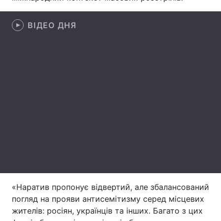
Лонгріди
ВІДЕО ДНЯ
Відео з Youtube
Статті
Інтерв'ю
Думки
Архів
Вакансії
Контакти
Послуги
«Наратив пропонує відвертий, але збалансований
погляд на прояви антисемітизму серед місцевих
жителів: росіян, українців та інших. Багато з цих