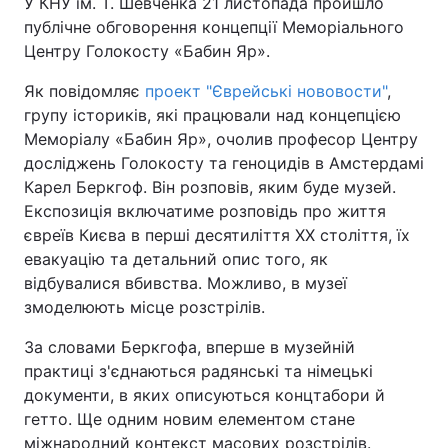
У КНУ ім. Т. Шевченка 21 листопада пройшло
публічне обговорення концепції Меморіального
Центру Голокосту «Бабин Яр».
Головна
Війна
Як повідомляє
проект "Єврейські нововости"
,
групу істориків, які працювали над концепцією
Україна
Політика
Меморіалу «Бабин Яр», очолив професор Центру
досліджень Голокосту та геноцидів в Амстердамі
Економіка
Світ
Карел Беркгоф. Він розповів, яким буде музей.
Експозиція включатиме розповідь про життя
Спорт
Наука
євреїв Києва в перші десятиліття ХХ століття, їх
евакуацію та детальний опис того, як
Техно і зв'язок
Лайт
відбувалися вбивства. Можливо, в музеї
змоделюють місце розстрілів.
Зброя
Інциденти
За словами Беркгофа, вперше в музейній
Здоров'я
Туризм
практиці з'єднаються радянські та німецькі
документи, в яких описуються концтабори й
Цікавинки
Погода
гетто. Ще одним новим елементом стане
Екологія
Регіони
міжнародний контекст масових розстрілів.