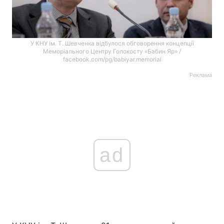
У КНУ ім. Т. Шевченка відбулося обговорення концепції
Меморіального Центру Голокосту «Бабин Яр» /
facebook.com/pg/babiyar.memorial
Реклама
ad