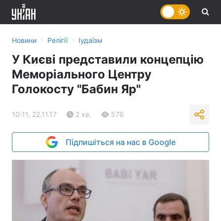
›
›
Новини
Релігії
Іудаїзм
У Києві представили концепцію
Меморіального Центру
Голокосту "Бабин Яр"
10:11, 22.11.17
2 хв.
576
Підпишіться на нас в Google