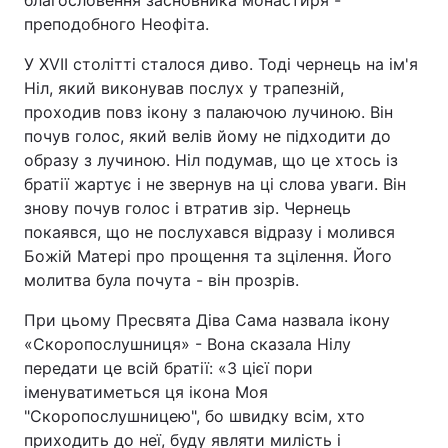
благословення засновника монастиря -
преподобного Неофіта.
У XVII столітті сталося диво. Тоді чернець на ім'я
Ніл, який виконував послух у трапезній,
проходив повз ікону з палаючою лучиною. Він
почув голос, який велів йому не підходити до
образу з лучиною. Ніл подумав, що це хтось із
братії жартує і не звернув на ці слова уваги. Він
знову почув голос і втратив зір. Чернець
покаявся, що не послухався відразу і молився
Божій Матері про прощення та зцілення. Його
молитва була почута - він прозрів.
При цьому Пресвята Діва Сама назвала ікону
«Скоропослушниця» - Вона сказала Нілу
передати це всій братії: «З цієї пори
іменуватиметься ця ікона Моя
"Скоропослушницею", бо швидку всім, хто
приходить до неї, буду являти милість і