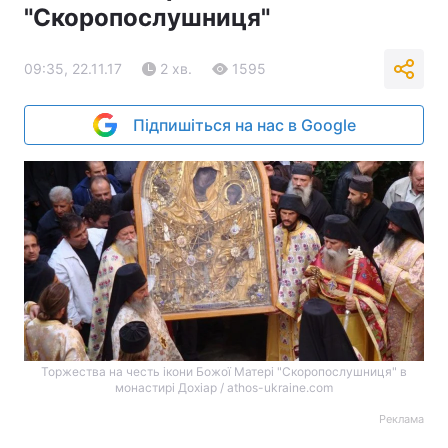
"Скоропослушниця"
09:35, 22.11.17
2 хв.
1595
Підпишіться на нас в Google
Торжества на честь ікони Божої Матері "Скоропослушниця" в
монастирі Дохіар / athos-ukraine.com
Реклама