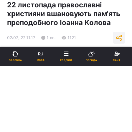
22 листопада православні
християни вшановують пам'ять
преподобного Іоанна Колова
02:02, 22.11.17
1 хв.
1121
Підпишіться на нас в Google
RU
МОВА
ГОЛОВНА
РОЗДІЛИ
ПОГОДА
ЛАЙТ
Реклама