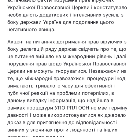
встановило факти порушень прав віруючих
Української Православної Церкви і констатувало
необхідність додаткових і інтенсивних зусиль з
боку держави Україна для подолання цього
негативного явища.
Акцент на питаннях дотримання прав віруючих з
боку делегацій ряду держав свідчать про те, що
це питання вийшло на міжнародний рівень і далі
порушення прав щодо Української Православної
Церкви не можуть ігноруватися. Незважаючи на
те, що міжнародні правозахисні процедури іноді
вимагають тривалого часу для ефективної і
публічної реакції на проблеми потерпілих, в
даному випадку інформація, що надійшла в
рамках процедури УПО РПЛ ООН не має терміну
давності і може використовуватися як джерело
доказів для притягнення до відповідальності
винних у злочинах проти людяності та інших