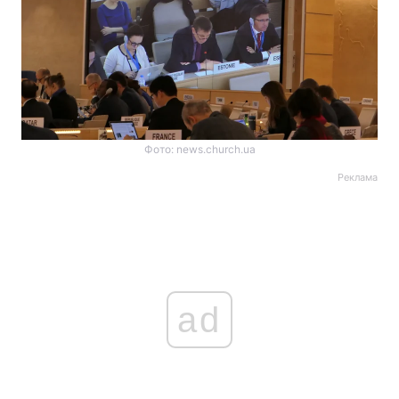
Фото: news.church.ua
Реклама
ad