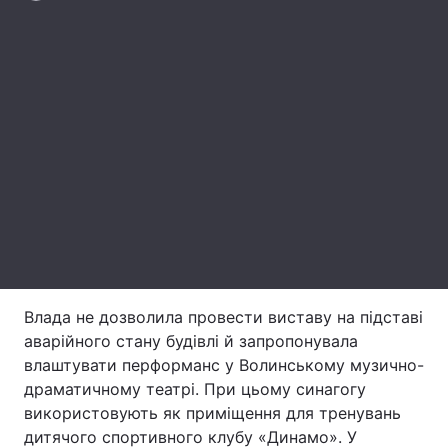
Лонгріди
Відео з Youtube
Статті
Інтерв'ю
Думки
Архів
Вакансії
Контакти
Послуги
Влада не дозволила провести виставу на підставі
аварійного стану будівлі й запропонувала
влаштувати перформанс у Волинському музично-
драматичному театрі. При цьому синагогу
використовують як приміщення для тренувань
дитячого спортивного клубу «Динамо». У