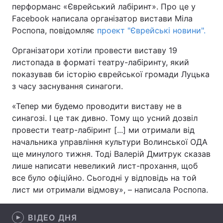
перформанс «Єврейський лабіринт». Про це у
Facebook написала організатор вистави Міла
Роспопа, повідомляє
проект "Єврейські новини".
Головна
Війна
Організатори хотіли провести виставу 19
листопада в форматі театру-лабіринту, який
Україна
Політика
показував би історію єврейської громади Луцька
з часу заснування синагоги.
Економіка
Світ
«Тепер ми будемо проводити виставу не в
Спорт
Наука
синагозі. І це так дивно. Тому що усний дозвіл
провести театр-лабіринт [...] ми отримали від
Техно і зв'язок
Лайт
начальника управління культури Волинської ОДА
Зброя
Інциденти
ще минулого тижня. Тоді Валерій Дмитрук сказав
лише написати невеликий лист-прохання, щоб
Здоров'я
Туризм
все було офіційно. Сьогодні у відповідь на той
лист ми отримали відмову», – написала Роспопа.
Цікавинки
Погода
ВІДЕО ДНЯ
Екологія
Регіони