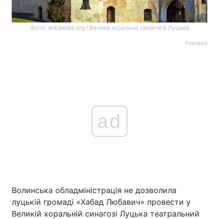
Фото: wikipedia.org / Велика хоральна синагога Луцька
Реклама
ad
Волинська обладміністрація не дозволила
луцькій громаді «Хабад Любавич» провести у
Великій хоральній синагозі Луцька театральний