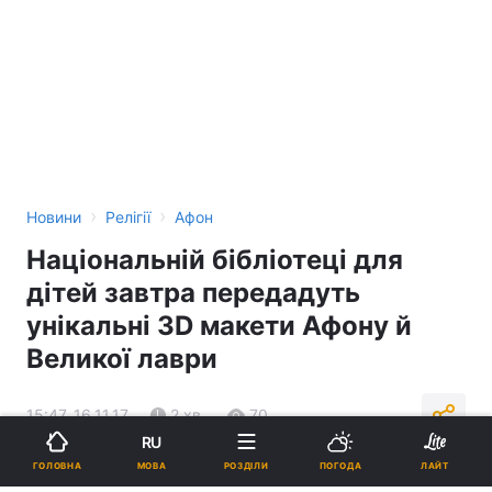
›
›
Новини
Релігії
Афон
Національній бібліотеці для
дітей завтра передадуть
унікальні 3D макети Афону й
Великої лаври
15:47, 16.11.17
2 хв.
70
RU
МОВА
ГОЛОВНА
РОЗДІЛИ
ПОГОДА
ЛАЙТ
Підпишіться на нас в Google