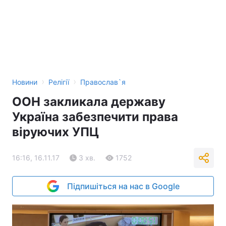
›
›
Новини
Релігії
Православ`я
ООН закликала державу
Україна забезпечити права
віруючих УПЦ
16:16, 16.11.17
3 хв.
1752
Підпишіться на нас в Google