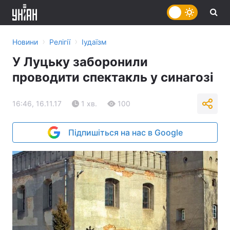
›
›
Новини
Релігії
Іудаїзм
У Луцьку заборонили
проводити спектакль у синагозі
16:46, 16.11.17
1 хв.
100
Підпишіться на нас в Google