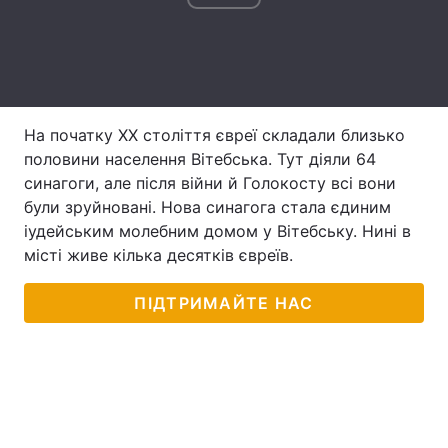
Тема оформлення
На початку ХХ століття євреї складали близько
половини населення Вітебська. Тут діяли 64
синагоги, але після війни й Голокосту всі вони
були зруйновані. Нова синагога стала єдиним
іудейським молебним домом у Вітебську. Нині в
місті живе кілька десятків євреїв.
ПІДТРИМАЙТЕ НАС