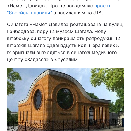
«Намет Давида». Про це повідомляє
проект
"Єврейські новини"
з посиланням на JTA.
Синагога «Намет Давида» розташована на вулиці
Головна
Війна
Грибоєдова, поруч з музеєм Шагала. Нову
вітебську синагогу прикрашають репродукції 12
Україна
Політика
вітражів Шагала «Дванадцять колін Ізраїлевих».
Економіка
Світ
Їх оригінали знаходяться в синагозі медичного
центру «Хадасса» в Єрусалимі.
Спорт
Наука
Техно і зв'язок
Лайт
Зброя
Інциденти
Здоров'я
Туризм
Цікавинки
Погода
Екологія
Регіони