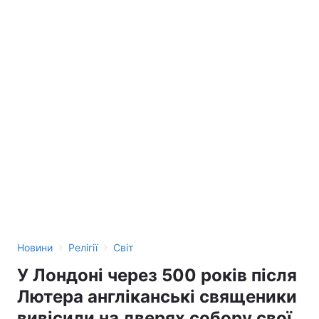
›
›
Новини
Релігії
Світ
У Лондоні через 500 років після
Лютера англіканські священики
вивісили на дверях собору свої