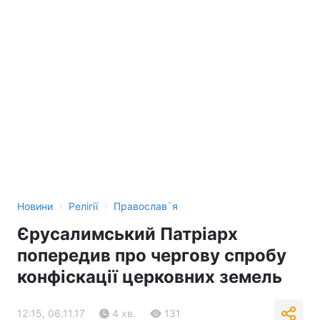
›
›
Новини
Релігії
Православ`я
Єрусалимський Патріарх
попередив про чергову спробу
конфіскації церковних земель
12:15, 06.11.17
4 хв.
131