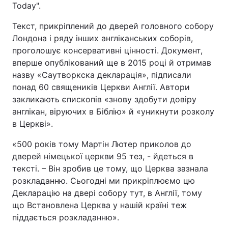
Today".
Текст, прикріплений до дверей головного собору
Лондона і ряду інших англіканських соборів,
проголошує консервативні цінності. Документ,
вперше опублікований ще в 2015 році й отримав
назву «Саутворкска декларація», підписали
понад 60 священиків Церкви Англії. Автори
закликають єпископів «знову здобути довіру
англікан, віруючих в Біблію» й «уникнути розколу
в Церкві».
«500 років тому Мартін Лютер приколов до
дверей німецької церкви 95 тез, - йдеться в
тексті. – Він зробив це тому, що Церква зазнала
розкладанню. Сьогодні ми прикріплюємо цю
Декларацію на двері собору тут, в Англії, тому
що Встановлена Церква у нашій країні теж
піддається розкладанню».