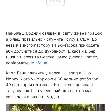
Найбільш модний священик світу живе і працює,
а більш правильно - служить Іісусу в США. До
незвичайного пастору з Нью-Йорка приходять,
аби долучитися до духовності Джастін Бібер
(Justin Bieber) та Селена Гомес (Selena Gomez),
повідомляє
Joinfo.ua
.
Карл Ленц служить у церкві Hillsong в Нью-
Йорку. Його уніформою є 60 чорних футболок і
40 пар чорних джинсів. На тілі священика є
татуювання. І він упевнений, що пастор має
виглядати стильно і модно.