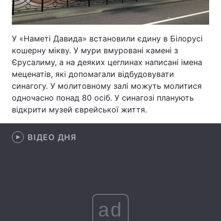
Лонгріди
У «Наметі Давида» встановили єдину в Білорусі
Відео з Youtube
Статті
кошерну мікву. У мури вмуровані камені з
Єрусалиму, а на деяких цеглинах написані імена
Інтерв'ю
Думки
меценатів, які допомагали відбудовувати
синагогу. У молитовному залі можуть молитися
Архів
Вакансії
одночасно понад 80 осіб. У синагозі планують
відкрити музей єврейської життя.
Контакти
Послуги
ВІДЕО ДНЯ
ad