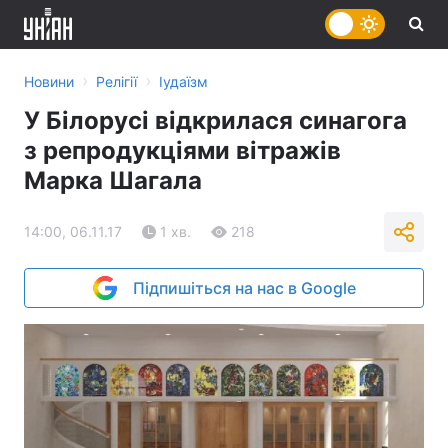
›
›
Новини
Релігії
Іудаїзм
У Білорусі відкрилася синагога
з репродукціями вітражів
Марка Шагала
14:00, 06.11.17
1 хв.
218
Підпишіться на нас в Google