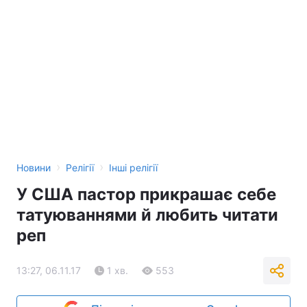
›
›
Новини
Релігії
Інші релігії
У США пастор прикрашає себе
татуюваннями й любить читати
реп
13:27, 06.11.17
1 хв.
553