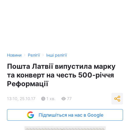
›
›
Новини
Релігії
Інші релігії
Пошта Латвії випустила марку
та конверт на честь 500-річчя
Реформації
13:10, 25.10.17
1 хв.
77
Підпишіться на нас в Google