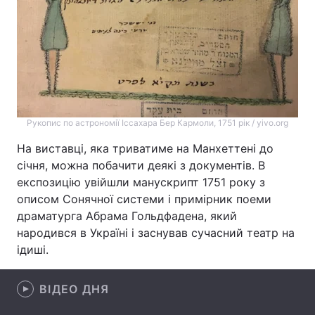
Лонгріди
Відео з Youtube
Статті
Інтерв'ю
Думки
Рукопис по астрономії Іссахара Бер Кармоли, 1751 рік / yivo.org
Архів
Вакансії
На виставці, яка триватиме на Манхеттені до
Контакти
січня, можна побачити деякі з документів. В
експозицію увійшли манускрипт 1751 року з
Послуги
описом Сонячної системи і примірник поеми
драматурга Абрама Гольдфадена, який
народився в Україні і заснував сучасний театр на
ідиші.
ВІДЕО ДНЯ