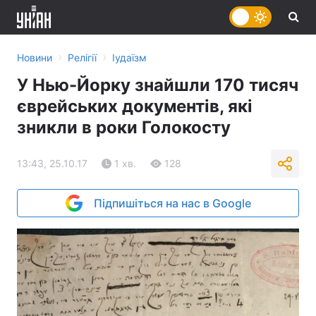
›
›
Новини
Релігії
Іудаїзм
У Нью-Йорку знайшли 170 тисяч
єврейських документів, які
зникли в роки Голокосту
13:43, 25.10.17
1 хв.
128
Підпишіться на нас в Google