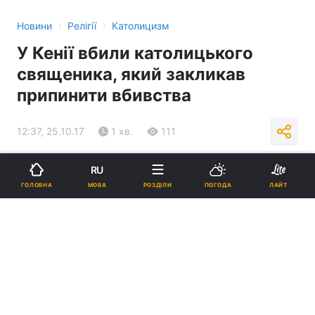
›
›
Новини
Релігії
Католицизм
У Кенії вбили католицького
священика, який закликав
припинити вбивства
12:37, 25.10.17
1 хв.
111
Підпишіться на нас в Google
RU
МОВА
ГОЛОВНА
РОЗДІЛИ
ПОГОДА
ЛАЙТ