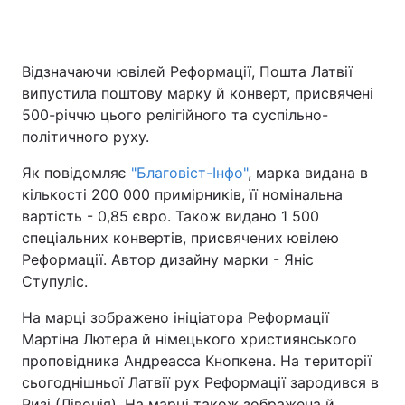
Відзначаючи ювілей Реформації, Пошта Латвії
випустила поштову марку й конверт, присвячені
500-річчю цього релігійного та суспільно-
політичного руху.
Як повідомляє
"Благовіст-Інфо"
, марка видана в
кількості 200 000 примірників, її номінальна
вартість - 0,85 євро. Також видано 1 500
спеціальних конвертів, присвячених ювілею
Реформації. Автор дизайну марки - Яніс
Ступуліс.
На марці зображено ініціатора Реформації
Мартіна Лютера й німецького християнського
проповідника Андреасса Кнопкена. На території
сьогоднішньої Латвії рух Реформації зародився в
Ризі (Лівонія). На марці також зображена й