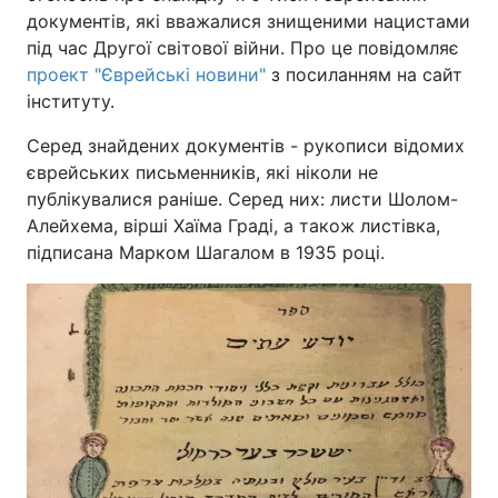
документів, які вважалися знищеними нацистами
під час Другої світової війни. Про це повідомляє
проект "Єврейські новини"
з посиланням на сайт
Головна
Війна
інституту.
Серед знайдених документів - рукописи відомих
Україна
Політика
єврейських письменників, які ніколи не
Економіка
Світ
публікувалися раніше. Серед них: листи Шолом-
Алейхема, вірші Хаїма Граді, а також листівка,
Спорт
Наука
підписана Марком Шагалом в 1935 році.
Техно і зв'язок
Лайт
Зброя
Інциденти
Здоров'я
Туризм
Цікавинки
Погода
Екологія
Регіони