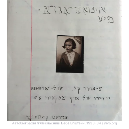
Автобіографія п'ятикласниці Бебе Епштейн, 1933-34 / yivo.org