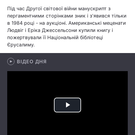
Під час Другої світової війни манускрипт з
Лонгріди
пергаментними сторінками зник і з'явився тільки
в 1984 році - на аукціоні. Американські меценати
Відео з Youtube
Статті
Людвіг і Еріка Джессельсони купили книгу і
пожертвували її Національній бібліотеці
Інтерв'ю
Думки
Єрусалиму.
Архів
Вакансії
ВІДЕО ДНЯ
Контакти
Послуги
Play
Video