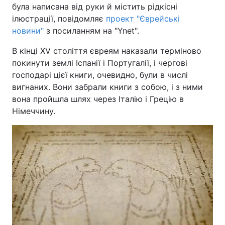
була написана від руки й містить рідкісні
ілюстрації, повідомляє
проект "Єврейські
новини"
з посиланням на "Ynet".
Головна
Війна
В кінці XV століття євреям наказали терміново
покинути землі Іспанії і Португалії, і чергові
Україна
Політика
господарі цієї книги, очевидно, були в числі
вигнаних. Вони забрали книги з собою, і з ними
Економіка
Світ
вона пройшла шлях через Італію і Грецію в
Спорт
Наука
Німеччину.
Техно і зв'язок
Лайт
Зброя
Інциденти
Здоров'я
Туризм
Цікавинки
Погода
Екологія
Регіони