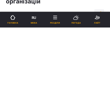
організацій
18:02, 25.09.17
2 хв.
56
RU
МОВА
ГОЛОВНА
РОЗДІЛИ
ПОГОДА
ЛАЙТ
Підпишіться на нас в Google
Фото: irs.in.ua
Реклама