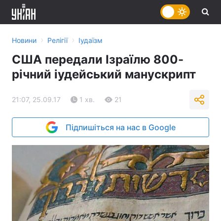
›
›
Новини
Релігії
Іудаїзм
США передали Ізраїлю 800-
річний іудейський манускрипт
21:07, 25.09.17
1 хв.
21
Підпишіться на нас в Google