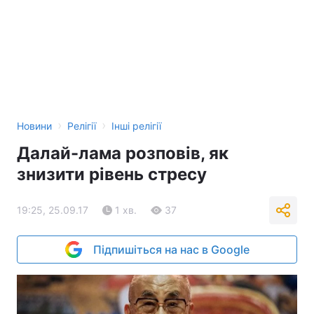
›
›
Новини
Релігії
Інші релігії
Далай-лама розповів, як
знизити рівень стресу
19:25, 25.09.17
1 хв.
37
Підпишіться на нас в Google