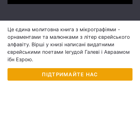
Тема оформлення
Це єдина молитовна книга з мікрографіями -
орнаментами та малюнками з літер єврейського
алфавіту. Вірші у книзі написані видатними
єврейськими поетами Іегудой Галеві і Авраамом
ібн Езрою.
ПІДТРИМАЙТЕ НАС