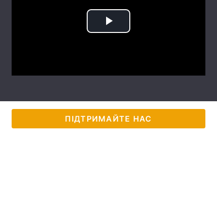
Лонгріди
Play
Відео з Youtube
Статті
Video
Інтерв'ю
Думки
Архів
Вакансії
Контакти
ПІДТРИМАЙТЕ НАС
Послуги