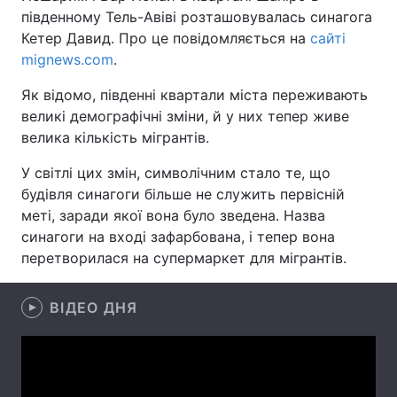
південному Тель-Авіві розташовувалась синагога
Кетер Давид. Про це повідомляється на
сайті
mignews.com
.
Головна
Війна
Як відомо, південні квартали міста переживають
великі демографічні зміни, й у них тепер живе
Україна
Політика
велика кількість мігрантів.
Економіка
Світ
У світлі цих змін, символічним стало те, що
будівля синагоги більше не служить первісній
Спорт
Наука
меті, заради якої вона було зведена. Назва
Техно і зв'язок
Лайт
синагоги на вході зафарбована, і тепер вона
перетворилася на супермаркет для мігрантів.
Зброя
Інциденти
ВІДЕО ДНЯ
Здоров'я
Туризм
Цікавинки
Погода
Екологія
Регіони