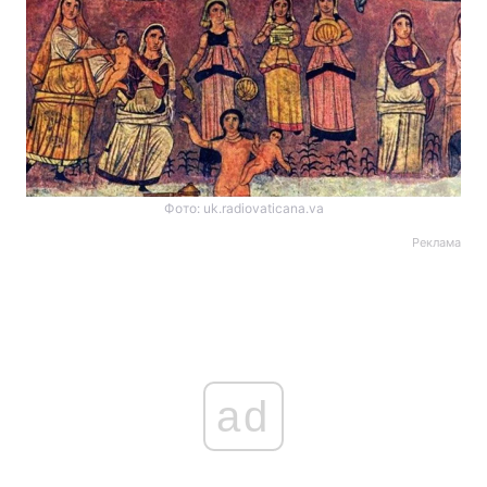
Фото: uk.radiovaticana.va
Реклама
ad