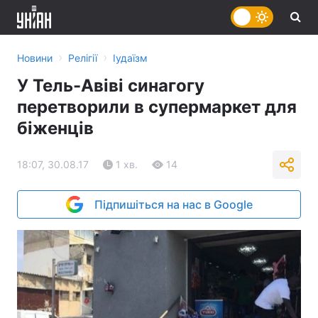
›
›
Новини
Релігії
Іудаїзм
У Тель-Авіві синагогу
перетворили в супермаркет для
біженців
18:07, 30.08.17
1 хв.
14
Підпишіться на нас в Google