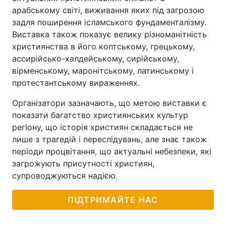
арабському світі, виживання яких під загрозою
задля поширення ісламського фундаменталізму.
Виставка також показує велику різноманітність
християнства в його коптському, грецькому,
ассирійсько-халдейському, сирійському,
вірменському, маронітському, латинському і
протестантському вираженнях.
Організатори зазначають, що метою виставки є
показати багатство християнських культур
регіону, що історія християн складається не
лише з трагедій і переслідувань, але знає також
періоди процвітання, що актуальні небезпеки, які
загрожують присутності християн,
супроводжуються надією.
ПІДТРИМАЙТЕ НАС