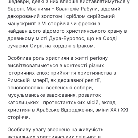
шедеври, деякі з них вперше виставлятимуться у
Європі. Між ними – Євангеліє Рабули, відомий
декорований золотом і сріблом сирійський
манускрипт з VI сторіччя чи фрески з
найдавнішого відомого християнського храму в
древньому місті Дура-Еуропос, що на Сході
сучасної Сирії, на кордоні з Іраком.
Особлива роль християн в житті регіону
висвітлюватиметься в контексті різних
історичних епох: прийняття християнства в
Римській імперії, як державної релігії,
основоположні вселенські собори,
мусульманське завоювання, розвиток
католицьких і протестантських місій, вклад
християн в Арабське Відродження, зміни ХХ і ХХІ
сторіччя.
Особливу увагу звернено на живучість
актуальних християнських спільнот в