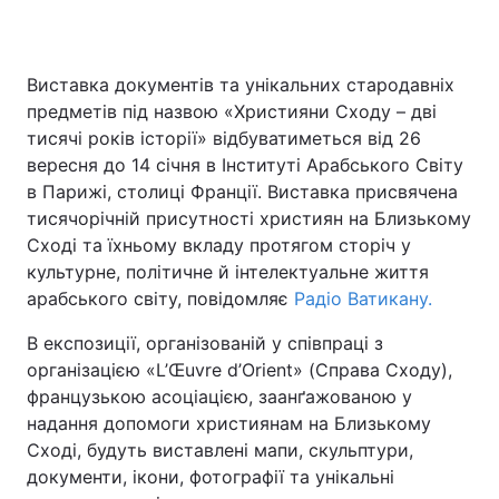
Виставка документів та унікальних стародавніх
предметів під назвою «Християни Сходу – дві
тисячі років історії» відбуватиметься від 26
вересня до 14 січня в Інституті Арабського Світу
в Парижі, столиці Франції. Виставка присвячена
тисячорічній присутності християн на Близькому
Сході та їхньому вкладу протягом сторіч у
культурне, політичне й інтелектуальне життя
арабського світу, повідомляє
Радіо Ватикану.
В експозиції, організованій у співпраці з
організацією «L’Œuvre d’Orient» (Справа Сходу),
французькою асоціацією, заанґажованою у
надання допомоги християнам на Близькому
Сході, будуть виставлені мапи, скульптури,
документи, ікони, фотографії та унікальні