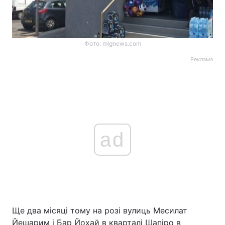
Фото: mignews.com
Реклама
ad
Ще два місяці тому на розі вулиць Месилат
Йешарим і Бар Йохай в кварталі Шапіро в