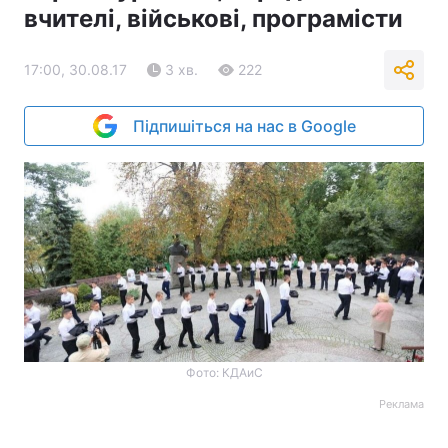
вчителі, військові, програмісти
17:00, 30.08.17
3 хв.
222
Підпишіться на нас в Google
Фото: КДАиС
Реклама