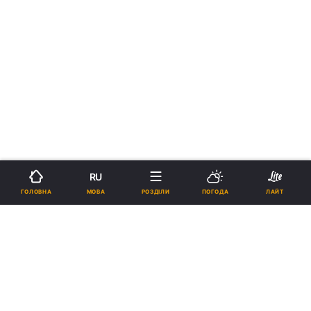
RU
МОВА
ГОЛОВНА
РОЗДІЛИ
ПОГОДА
ЛАЙТ
›
›
Новини
Релігії
Католицизм
У Бразилії знайшли убитим
католицького священика
16:10, 30.08.17
1 хв.
4