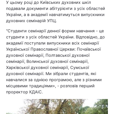
У цьому році до Київських духовних шкіл
подавали документи абітурієнти з усіх областей
України, а в академії навчатимуться випускники
духовних семінарій УПЦ.
"Студенти семінарії денної форми навчання - це
студенти з усіх областей України. Відповідно, до
академії поступали випускники всіх семінарії
Української Православної Церкви: Почаївської
духовної семінарії, Полтавської духовної
семінарії, Волинської духовної семінарії,
Харківської духовної семінарії, Сумської
духовної семінарії. Ми зібрали студентів, які
навчалися за однією програмою, але з різними
місцевими традиціями», - розповів перший
проректор КДАіС.