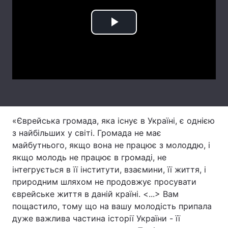
Лонгріди
Play
Відео з Youtube
Статті
Video
Інтерв'ю
Думки
Архів
Вакансії
Контакти
«Єврейська громада, яка існує в Україні, є однією
з найбільших у світі. Громада не має
Послуги
майбутнього, якщо вона не працює з молоддю, і
якщо молодь не працює в громаді, не
інтегрується в її інститути, взаємини, її життя, і
природним шляхом не продовжує просувати
єврейське життя в даній країні. <...> Вам
пощастило, тому що на вашу молодість припала
дуже важлива частина історії України - її