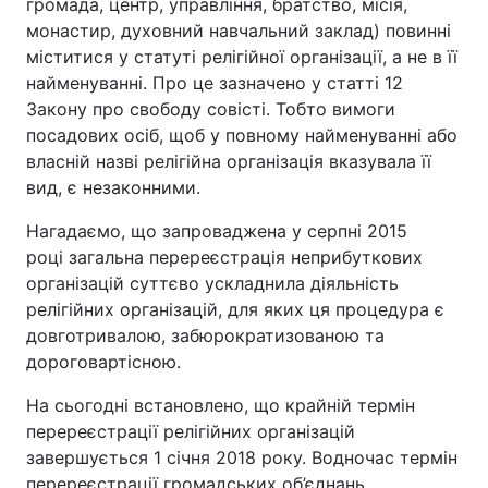
громада, центр, управління, братство, місія,
монастир, духовний навчальний заклад) повинні
міститися у статуті релігійної організації, а не в її
найменуванні. Про це зазначено у статті 12
Закону про свободу совісті. Тобто вимоги
посадових осіб, щоб у повному найменуванні або
власній назві релігійна організація вказувала її
вид, є незаконними.
Нагадаємо, що запроваджена у серпні 2015
році загальна перереєстрація неприбуткових
організацій суттєво ускладнила діяльність
релігійних організацій, для яких ця процедура є
довготривалою, забюрократизованою та
дороговартісною.
На сьогодні встановлено, що крайній термін
перереєстрації релігійних організацій
завершується 1 січня 2018 року. Водночас термін
перереєстрації громадських об’єднань,