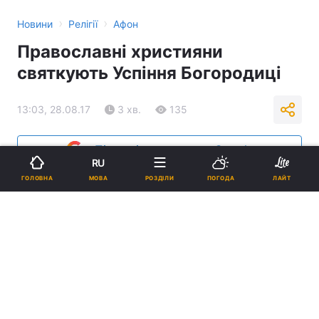
›
›
Новини
Релігії
Афон
Православні християни
святкують Успіння Богородиці
13:03, 28.08.17
3 хв.
135
Підпишіться на нас в Google
RU
МОВА
ГОЛОВНА
РОЗДІЛИ
ПОГОДА
ЛАЙТ