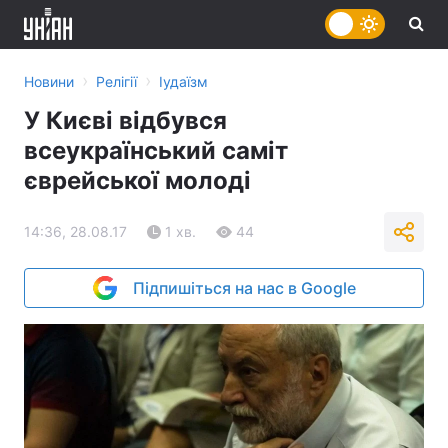
›
›
Новини
Релігії
Іудаїзм
У Києві відбувся
всеукраїнський саміт
єврейської молоді
14:36, 28.08.17
1 хв.
44
Підпишіться на нас в Google