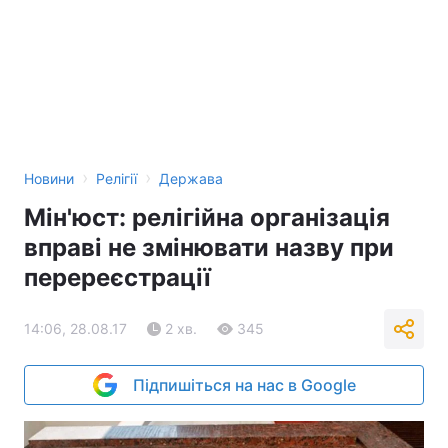
›
›
Новини
Релігії
Держава
Мін'юст: релігійна організація
вправі не змінювати назву при
перереєстрації
14:06, 28.08.17
2 хв.
345
Підпишіться на нас в Google