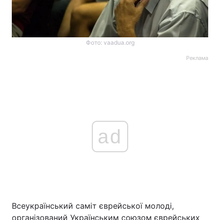
Фото: vaadua.org
Реклама
ad
Всеукраїнський саміт єврейської молоді,
організований Українським союзом єврейських