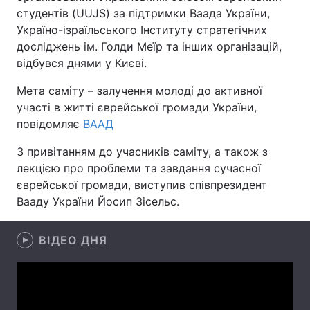
студентів (UUJS) за підтримки Ваада України,
Україно-ізраїльського Інституту стратегічних
досліджень ім. Голди Меїр та інших організацій,
Головна
Війна
відбувся днями у Києві.
Мета саміту – залучення молоді до активної
Україна
Політика
участі в житті єврейської громади України,
Економіка
Світ
повідомляє
ВААД
З привітанням до учасників саміту, а також з
Спорт
Наука
лекцією про проблеми та завдання сучасної
Техно і зв'язок
Лайт
єврейської громади, виступив співпрезидент
Вааду України Йосип Зісельс.
Зброя
Інциденти
ВІДЕО ДНЯ
Здоров'я
Туризм
Цікавинки
Погода
Екологія
Регіони