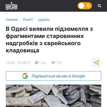
›
›
Новини
Релігії
Іудаїзм
В Одесі виявили підземелля з
фрагментами старовинних
надгробків з єврейського
кладовища
13:40, 14.08.17
1 хв.
119
Підпишіться на нас в Google