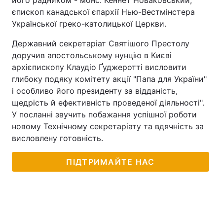
його радником - монс. Кеннет Новаковський,
єпископ канадської єпархії Нью-Вестмінстера
Української греко-католицької Церкви.
Державний секретаріат Святішого Престолу
доручив апостольському нунцію в Києві
архієпископу Клаудіо Ґуджеротті висловити
глибоку подяку комітету акції "Папа для України"
і особливо його президенту за відданість,
щедрість й ефективність проведеної діяльності".
У посланні звучить побажання успішної роботи
новому Технічному секретаріату та вдячність за
висловлену готовність.
ПІДТРИМАЙТЕ НАС