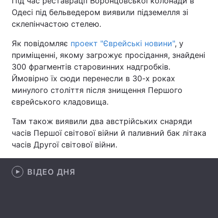
Під час реставрації Воронцовської колонади в
Одесі під бельведером виявили підземелля зі
склепінчастою стелею.
Головна
Війна
Як повідомляє
проект "Єврейські новини"
, у
приміщенні, якому загрожує просідання, знайдені
Україна
Політика
300 фрагментів старовинних надгробків.
Ймовірно їх сюди перенесли в 30-х роках
Економіка
Світ
минулого століття після знищення Першого
єврейського кладовища.
Спорт
Наука
Там також виявили два австрійських снаряди
Техно і зв'язок
Лайт
часів Першої світової війни й паливний бак літака
часів Другої світової війни.
Зброя
Інциденти
Здоров'я
Туризм
ВІДЕО ДНЯ
Цікавинки
Погода
Екологія
Регіони