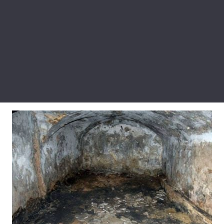
Лонгріди
Відео з Youtube
Статті
Інтерв'ю
Думки
Архів
Вакансії
Контакти
Послуги