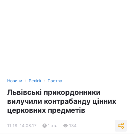
›
›
Новини
Релігії
Паства
Львівські прикордонники
вилучили контрабанду цінних
церковних предметів
11:18, 14.08.17
1 хв.
134