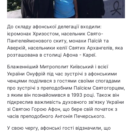
До складу афонської делегації входили:
ієромонах Хризостом, насельник Свято-
Пантелеймонового скиту, монахи Паїсій та
Аверкій, насельники келії Святих Архангелів, яка
розташована в столиці Афона - Кареї.
Блаженніший Митрополит Київський і всієї
України Онуфрій під час зустрічі з афонськими
ченцями поділився з гостями своїми спогадами
про зустрічі з преподобним Паїсієм Святогорцем,
з яким він познайомився в 1993 році. Також він
підкреслив важливість духовного зв'язку України
зі Святою Горою Афон, що бере свій початок з
часів преподобного Антонія Печерського.
У свою чергу, афонські гості відзначили, що