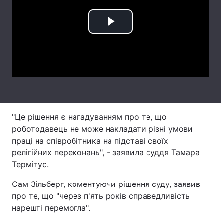
Лонгріди
Play
Відео з Youtube
Статті
Video
Інтерв'ю
Думки
Архів
Вакансії
Контакти
"Це рішення є нагадуванням про те, що
роботодавець не може накладати різні умови
Послуги
праці на співробітника на підставі своїх
релігійних переконань", - заявила суддя Тамара
Термітус.
Сам Зільберг, коментуючи рішення суду, заявив
про те, що "через п'ять років справедливість
нарешті перемогла".