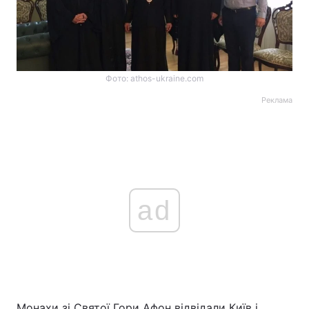
Фото: athos-ukraine.com
Реклама
ad
Монахи зі Святої Гори Афон відвідали Київ і