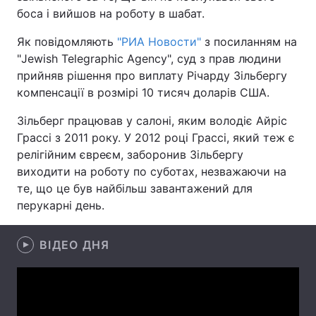
боса і вийшов на роботу в шабат.
Як повідомляють
"РИА Новости"
з посиланням на
"Jewish Telegraphic Agency", суд з прав людини
Головна
Війна
прийняв рішення про виплату Річарду Зільбергу
компенсації в розмірі 10 тисяч доларів США.
Україна
Політика
Зільберг працював у салоні, яким володіє Айріс
Економіка
Світ
Грассі з 2011 року. У 2012 році Грассі, який теж є
релігійним євреєм, заборонив Зільбергу
Спорт
Наука
виходити на роботу по суботах, незважаючи на
Техно і зв'язок
Лайт
те, що це був найбільш завантажений для
перукарні день.
Зброя
Інциденти
ВІДЕО ДНЯ
Здоров'я
Туризм
Цікавинки
Погода
Екологія
Регіони