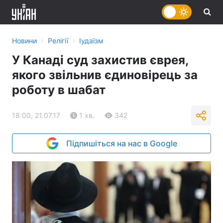
›
›
Новини
Релігії
Іудаїзм
У Канаді суд захистив єврея,
якого звільнив єдиновірець за
роботу в шабат
18:00, 21.07.17
1 хв.
342
Підпишіться на нас в Google