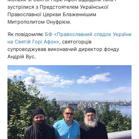
зустрілися з Предстоятелем Української
Православної Церкви Блаженнішим
Митрополитом Онуфрієм.
Як повідомляє
БФ «Православний спадок України
на Святій Горі Афон»
, святогорців
супроводжував виконавчий директор фонду
Андрій Вус.