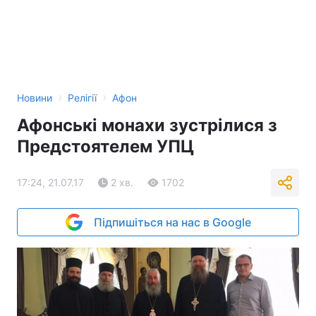
›
›
Новини
Релігії
Афон
Афонські монахи зустрілися з
Предстоятелем УПЦ
17:24, 21.07.17
2 хв.
1702
Підпишіться на нас в Google