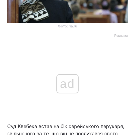
Фото: ria.ru
Реклама
ad
Суд Квебека встав на бік єврейського перукаря,
звільненого за те, що він не послухався свого