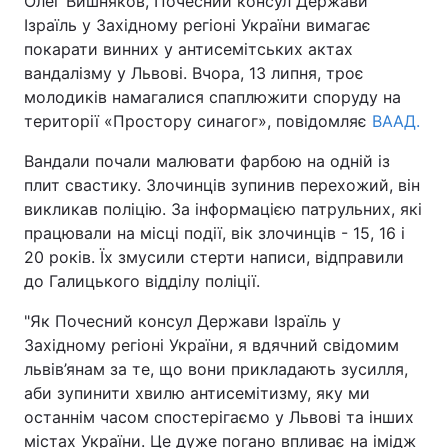
Олег Вишняков, Почесний консул Держави
Ізраїль у Західному регіоні України вимагає
покарати винних у антисемітських актах
вандалізму у Львові. Вчора, 13 липня, троє
Головна
Війна
молодиків намагалися спаплюжити споруду на
території «Простору синагог», повідомляє
ВААД.
Україна
Політика
Вандали почали малювати фарбою на одній із
Економіка
Світ
плит свастику. Злочинців зупинив перехожий, він
викликав поліцію. За інформацією патрульних, які
Спорт
Наука
працювали на місці події, вік злочинців - 15, 16 і
20 років. Їх змусили стерти написи, відправили
Техно і зв'язок
Лайт
до Галицького відділу поліції.
Зброя
Інциденти
"Як Почесний консул Держави Ізраїль у
Західному регіоні України, я вдячний свідомим
Здоров'я
Туризм
львів’янам за те, що вони прикладають зусилля,
аби зупинити хвилю антисемітизму, яку ми
Цікавинки
Погода
останнім часом спостерігаємо у Львові та інших
Екологія
Регіони
містах України. Це дуже погано впливає на імідж