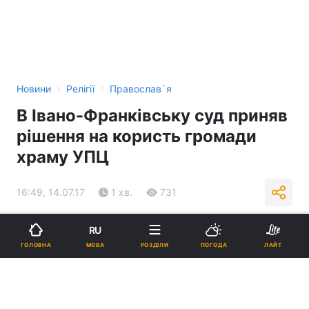
›
›
Новини
Релігії
Православ`я
В Івано-Франківську суд приняв
рішення на користь громади
храму УПЦ
16:49, 14.07.17
1 хв.
731
Підпишіться на нас в Google
RU
МОВА
ГОЛОВНА
РОЗДІЛИ
ПОГОДА
ЛАЙТ