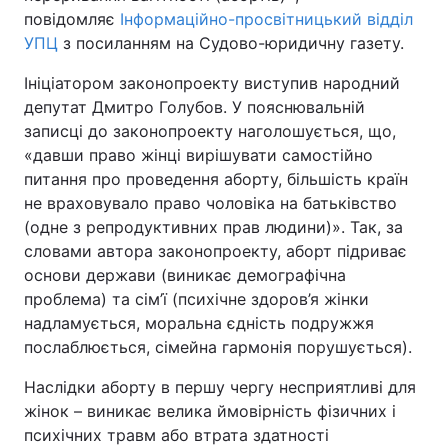
повідомляє
Інформаційно-просвітницький відділ
УПЦ
з посиланням на Судово-юридичну газету.
Ініціатором законопроекту виступив народний
депутат Дмитро Голубов. У пояснювальній
записці до законопроекту наголошується, що,
«давши право жінці вирішувати самостійно
питання про проведення аборту, більшість країн
не враховувало право чоловіка на батьківство
(одне з репродуктивних прав людини)». Так, за
словами автора законопроекту, аборт підриває
основи держави (виникає демографічна
проблема) та сім’ї (психічне здоров’я жінки
надламується, моральна єдність подружжя
послаблюється, сімейна гармонія порушується).
Наслідки аборту в першу чергу несприятливі для
жінок – виникає велика ймовірність фізичних і
психічних травм або втрата здатності