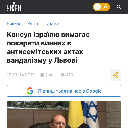
›
›
Новини
Релігії
Іудаїзм
Консул Ізраїлю вимагає
покарати винних в
антисемітських актах
вандалізму у Львові
18:18, 14.07.17
2 хв.
410
Підпишіться на нас в Google