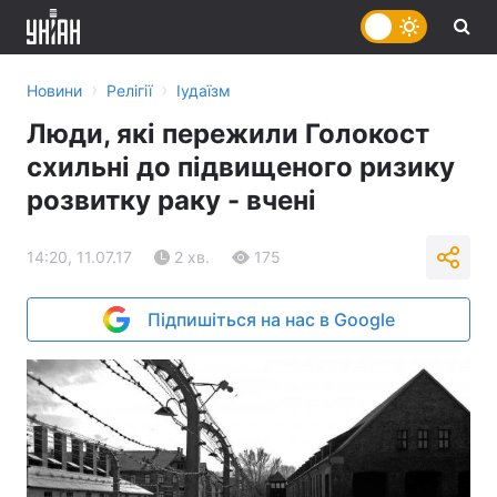
›
›
Новини
Релігії
Іудаїзм
Люди, які пережили Голокост
схильні до підвищеного ризику
розвитку раку - вчені
14:20, 11.07.17
2 хв.
175
Підпишіться на нас в Google