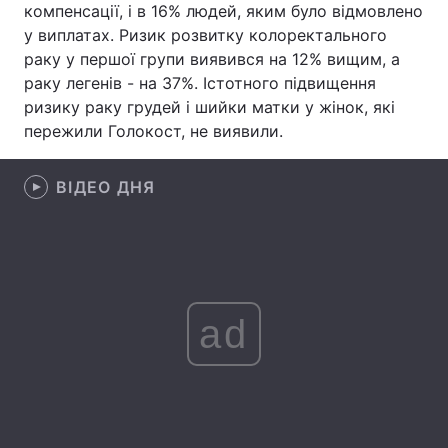
компенсації, і в 16% людей, яким було відмовлено
у виплатах. Ризик розвитку колоректального
Лонгріди
раку у першої групи виявився на 12% вищим, а
раку легенів - на 37%. Істотного підвищення
Відео з Youtube
Статті
ризику раку грудей і шийки матки у жінок, які
пережили Голокост, не виявили.
Інтерв'ю
Думки
Архів
Вакансії
ВІДЕО ДНЯ
Контакти
Послуги
ad