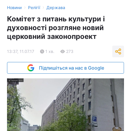
›
›
Новини
Релігії
Держава
Комітет з питань культури і
духовності розгляне новий
церковний законопроект
13:37, 11.07.17
1 хв.
273
Підпишіться на нас в Google