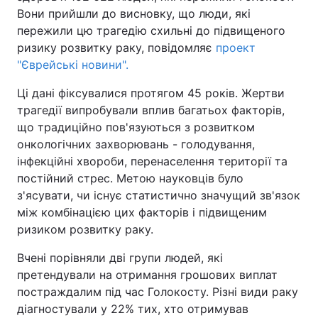
Вони прийшли до висновку, що люди, які
пережили цю трагедію схильні до підвищеного
ризику розвитку раку, повідомляє
проект
Головна
Війна
"Єврейські новини".
Ці дані фіксувалися протягом 45 років. Жертви
Україна
Політика
трагедії випробували вплив багатьох факторів,
Економіка
Світ
що традиційно пов'язуються з розвитком
онкологічних захворювань - голодування,
Спорт
Наука
інфекційні хвороби, перенаселення території та
постійний стрес. Метою науковців було
Техно і зв'язок
Лайт
з'ясувати, чи існує статистично значущий зв'язок
між комбінацією цих факторів і підвищеним
Зброя
Інциденти
ризиком розвитку раку.
Здоров'я
Туризм
Вчені порівняли дві групи людей, які
претендували на отримання грошових виплат
Цікавинки
Погода
постраждалим під час Голокосту. Різні види раку
діагностували у 22% тих, хто отримував
Екологія
Регіони