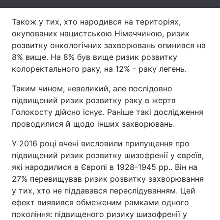
Тема оформлення
Також у тих, хто народився на територіях,
окупованих нацистською Німеччиною, ризик
розвитку онкологічних захворювань опинився на
8% вище. На 8% був вище ризик розвитку
колоректального раку, на 12% - раку легень.
Таким чином, невеликий, але послідовно
підвищений ризик розвитку раку в жертв
Голокосту дійсно існує. Раніше такі дослідження
проводилися й щодо інших захворювань.
У 2016 році вчені висловили припущення про
підвищений ризик розвитку шизофренії у євреїв,
які народилися в Європі в 1928-1945 рр.. Він на
27% перевищував ризик розвитку захворювання
у тих, хто не піддавався переслідуванням. Цей
ефект виявився обмеженим рамками одного
покоління: підвищеного ризику шизофренії у