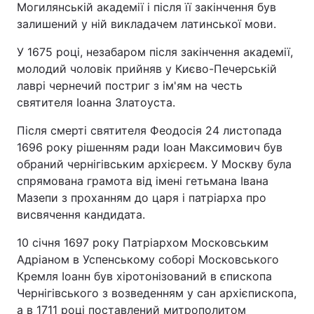
Могилянській академії і після її закінчення був
залишений у ній викладачем латинської мови.
У 1675 році, незабаром після закінчення академії,
молодий чоловік прийняв у Києво-Печерській
лаврі чернечий постриг з ім'ям на честь
святителя Іоанна Златоуста.
Після смерті святителя Феодосія 24 листопада
1696 року рішенням ради Іоан Максимович був
обраний чернігівським архієреєм. У Москву була
спрямована грамота від імені гетьмана Івана
Мазепи з проханням до царя і патріарха про
висвячення кандидата.
10 січня 1697 року Патріархом Московським
Адріаном в Успенському соборі Московського
Кремля Іоанн був хіротонізований в єпископа
Чернігівського з возведенням у сан архієпископа,
а в 1711 році поставлений митрополитом