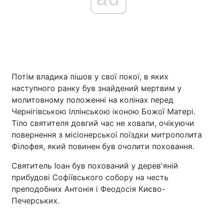
Потім владика пішов у свої покої, в яких
наступного ранку був знайдений мертвим у
молитовному положенні на колінах перед
Чернігівською Іллінською іконою Божої Матері.
Тіло святителя довгий час не ховали, очікуючи
повернення з місіонерської поїздки митрополита
Філофея, який повинен був очолити поховання.
Святитель Іоан був похований у дерев'яній
прибудові Софіївського собору на честь
преподобних Антонія і Феодосія Києво-
Печерських.