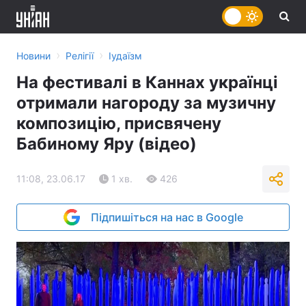
›
›
Новини
Релігії
Іудаїзм
На фестивалі в Каннах українці
отримали нагороду за музичну
композицію, присвячену
Бабиному Яру (відео)
11:08, 23.06.17
1 хв.
426
Підпишіться на нас в Google