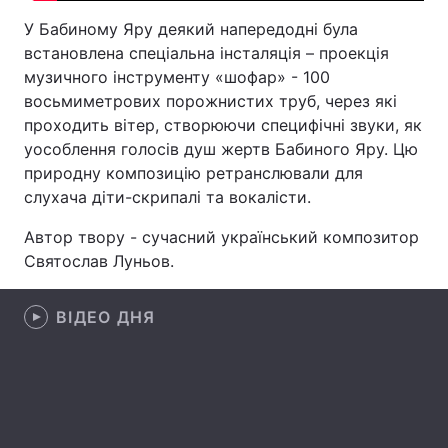
У Бабиному Яру деякий напередодні була
Лонгріди
встановлена спеціальна інсталяція – проекція
музичного інструменту «шофар» - 100
Відео з Youtube
Статті
восьмиметрових порожнистих труб, через які
проходить вітер, створюючи специфічні звуки, як
Інтерв'ю
Думки
уособлення голосів душ жертв Бабиного Яру. Цю
природну композицію ретранслювали для
Архів
Вакансії
слухача діти-скрипалі та вокалісти.
Контакти
Автор твору - сучасний український композитор
Святослав Луньов.
Послуги
ВІДЕО ДНЯ