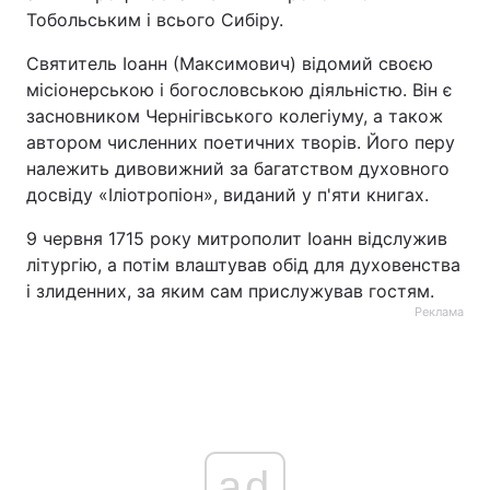
Тобольським і всього Сибіру.
Святитель Іоанн (Максимович) відомий своєю
місіонерською і богословською діяльністю. Він є
засновником Чернігівського колегіуму, а також
автором численних поетичних творів. Його перу
належить дивовижний за багатством духовного
досвіду «Іліотропіон», виданий у п'яти книгах.
9 червня 1715 року митрополит Іоанн відслужив
літургію, а потім влаштував обід для духовенства
і злиденних, за яким сам прислужував гостям.
Реклама
ad