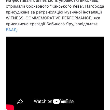
На фестивалі Cannes Lions українські виконавці
отримали бронзового "Канського лева". Нагорода
присуджена за ретрансляцію музичної інсталяції
WITNESS. COMMEMORATIVE PERFORMANCE, яка
Головна
Війна
присвячена трагедії Бабиного Яру, повідомляє
ВААД.
Україна
Політика
Економіка
Світ
Спорт
Наука
Техно і зв'язок
Лайт
Зброя
Інциденти
Здоров'я
Туризм
Цікавинки
Погода
Екологія
Регіони