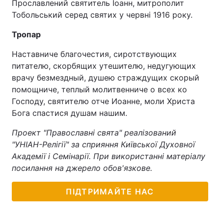
Прославлений святитель Іоанн, митрополит
Тобольський серед святих у червні 1916 року.
Тропар
Наставниче благочестия, сиротствующих
питателю, скорбящих утешителю, недугующих
врачу безмездный, душею страждущих скорый
помощниче, теплый молитвенниче о всех ко
Господу, святителю отче Иоанне, моли Христа
Бога спастися душам нашим.
Проект "Православні свята" реалізований
"УНІАН-Релігії" за сприяння Київської Духовної
Академії і Семінарії. При використанні матеріалу
посилання на джерело обов'язкове.
ПІДТРИМАЙТЕ НАС