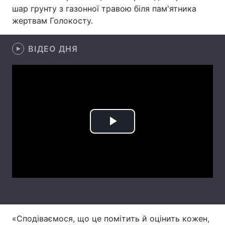
шар грунту з газонної травою біля пам'ятника
Лонгріди
жертвам Голокосту.
Відео з Youtube
Статті
ВІДЕО ДНЯ
Інтерв'ю
Думки
Архів
Вакансії
Контакти
Play
Послуги
Video
«Сподіваємося, що це помітить й оцінить кожен,