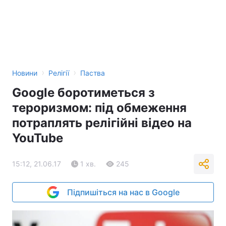
›
›
Новини
Релігії
Паства
Google боротиметься з
тероризмом: під обмеження
потраплять релігійні відео на
YouTube
15:12, 21.06.17
1 хв.
245
Підпишіться на нас в Google