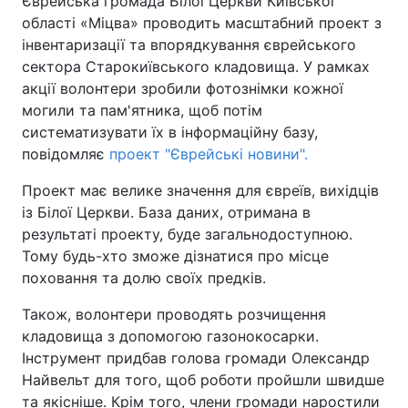
Єврейська громада Білої Церкви Київської
області «Міцва» проводить масштабний проект з
інвентаризації та впорядкування єврейського
сектора Старокиївського кладовища. У рамках
Головна
Війна
акції волонтери зробили фотознімки кожної
могили та пам'ятника, щоб потім
Україна
Політика
систематизувати їх в інформаційну базу,
повідомляє
проект "Єврейські новини".
Економіка
Світ
Проект має велике значення для євреїв, вихідців
Спорт
Наука
із Білої Церкви. База даних, отримана в
результаті проекту, буде загальнодоступною.
Техно і зв'язок
Лайт
Тому будь-хто зможе дізнатися про місце
поховання та долю своїх предків.
Зброя
Інциденти
Також, волонтери проводять розчищення
Здоров'я
Туризм
кладовища з допомогою газонокосарки.
Інструмент придбав голова громади Олександр
Цікавинки
Погода
Найвельт для того, щоб роботи пройшли швидше
Екологія
Регіони
та якісніше. Крім того, члени громади наростили