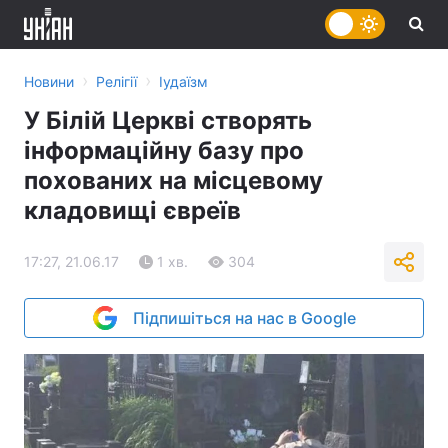
›
›
Новини
Релігії
Іудаїзм
У Білій Церкві створять
інформаційну базу про
похованих на місцевому
кладовищі євреїв
17:27, 21.06.17
1 хв.
304
Підпишіться на нас в Google