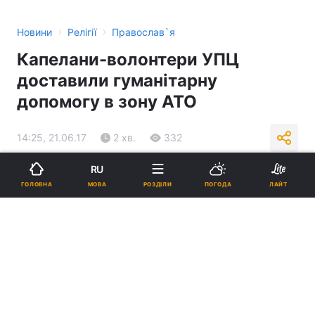
›
›
Новини
Релігії
Православ`я
Капелани-волонтери УПЦ
доставили гуманітарну
допомогу в зону АТО
14:25, 21.06.17
2 хв.
332
RU
Підпишіться на нас в Google
МОВА
ГОЛОВНА
РОЗДІЛИ
ПОГОДА
ЛАЙТ