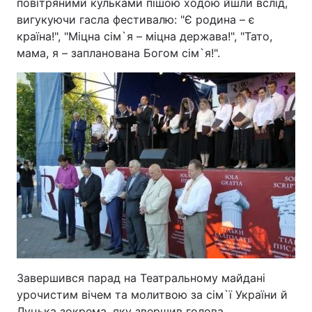
повітряними кульками пішою ходою йшли вслід,
вигукуючи гасла фестивалю: "Є родина – є
країна!", "Міцна сім`я – міцна держава!", "Тато,
мама, я – запланована Богом сім`я!".
Завершився парад на Театральному майдані
урочистим вічем та молитвою за сім`ї України й
Луцька зокрема, яку звершив голова