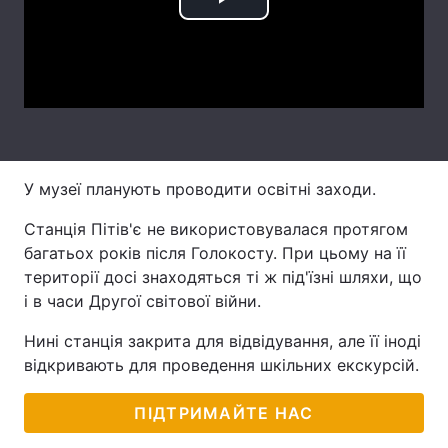
Play
Лонгріди
Video
Відео з Youtube
Статті
Інтерв'ю
Думки
Архів
Вакансії
У музеї планують проводити освітні заходи.
Контакти
Станція Пітів'є не використовувалася протягом
багатьох років після Голокосту. При цьому на її
Послуги
території досі знаходяться ті ж під'їзні шляхи, що
і в часи Другої світової війни.
Нині станція закрита для відвідування, але її іноді
відкривають для проведення шкільних екскурсій.
ПІДТРИМАЙТЕ НАС