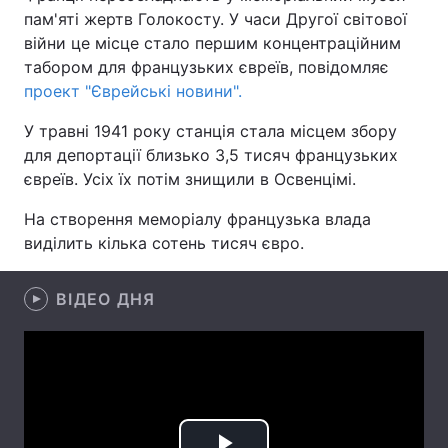
пам'яті жертв Голокосту. У часи Другої світової
війни це місце стало першим концентраційним
табором для французьких євреїв, повідомляє
Головна
Війна
проект "Єврейські новини".
У травні 1941 року станція стала місцем збору
Україна
Політика
для депортації близько 3,5 тисяч французьких
Економіка
Світ
євреїв. Усіх їх потім знищили в Освенцімі.
На створення меморіалу французька влада
Спорт
Наука
виділить кілька сотень тисяч євро.
Техно і зв'язок
Лайт
ВІДЕО ДНЯ
Зброя
Інциденти
Здоров'я
Туризм
Цікавинки
Погода
Екологія
Регіони