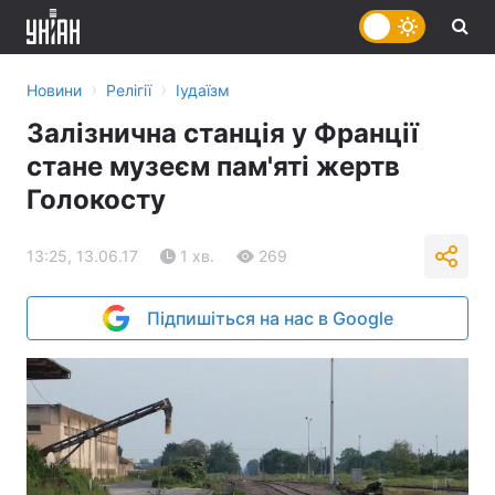
›
›
Новини
Релігії
Іудаїзм
Залізнична станція у Франції
стане музеєм пам'яті жертв
Голокосту
13:25, 13.06.17
1 хв.
269
Підпишіться на нас в Google