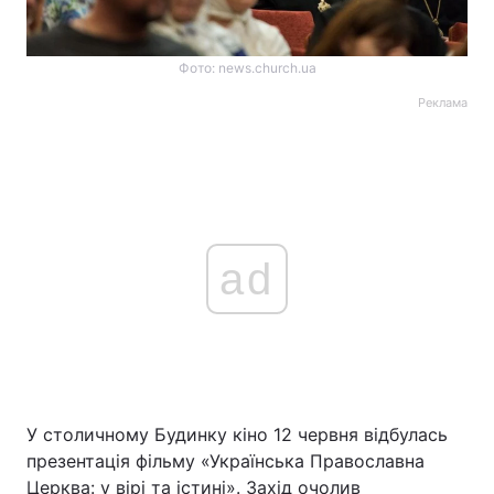
Фото: news.church.ua
Реклама
ad
У столичному Будинку кіно 12 червня відбулась
презентація фільму «Українська Православна
Церква: у вірі та істині». Захід очолив