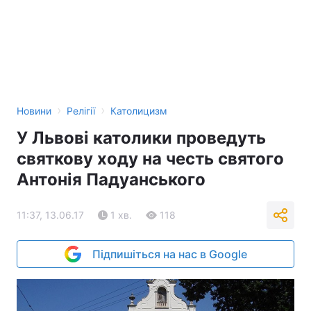
›
›
Новини
Релігії
Католицизм
У Львові католики проведуть
святкову ходу на честь святого
Антонія Падуанського
11:37, 13.06.17
1 хв.
118
Підпишіться на нас в Google