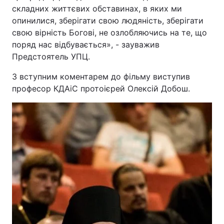
складних життєвих обставинах, в яких ми
опинилися, зберігати свою людяність, зберігати
свою вірність Богові, не озлобляючись на те, що
поряд нас відбувається», - зауважив
Предстоятель УПЦ.
З вступним коментарем до фільму виступив
професор КДАіС протоієрей Олексій Добош.