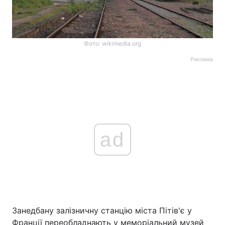
Фото: wikimedia.org
Реклама
ad
Занедбану залізничну станцію міста Пітів'є у
Франції переобладнають у меморіальний музей