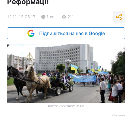
Реформації
12:11, 13.06.17
1 хв.
211
Підпишіться на нас в Google
Фото: konkurent.in.ua
Реклама