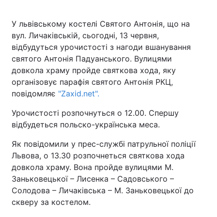
У львівському костелі Святого Антонія, що на
вул. Личаківській, сьогодні, 13 червня,
відбудуться урочистості з нагоди вшанування
святого Антонія Падуанського. Вулицями
довкола храму пройде святкова хода, яку
організовує парафія святого Антонія РКЦ,
повідомляє
"Zaxid.net".
Урочистості розпочнуться о 12.00. Спершу
відбудеться польско-українська меса.
Як повідомили у прес-службі патрульної поліції
Львова, о 13.30 розпочнеться святкова хода
довкола храму. Вона пройде вулицями М.
Заньковецької – Лисенка – Садовського –
Солодова – Личаківська – М. Заньковецької до
скверу за костелом.