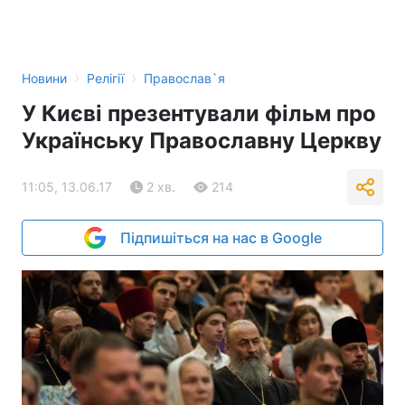
›
›
Новини
Релігії
Православ`я
У Києві презентували фільм про
Українську Православну Церкву
11:05, 13.06.17
2 хв.
214
Підпишіться на нас в Google