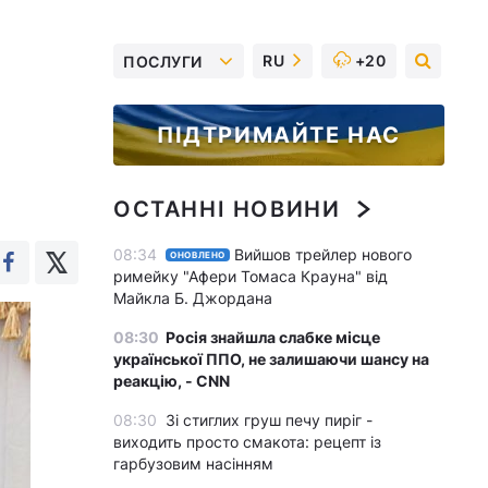
RU
+20
ПОСЛУГИ
ПІДТРИМАЙТЕ НАС
ОСТАННІ НОВИНИ
08:34
Вийшов трейлер нового
ОНОВЛЕНО
римейку "Афери Томаса Крауна" від
Майкла Б. Джордана
08:30
Росія знайшла слабке місце
української ППО, не залишаючи шансу на
реакцію, - CNN
08:30
Зі стиглих груш печу пиріг -
виходить просто смакота: рецепт із
гарбузовим насінням