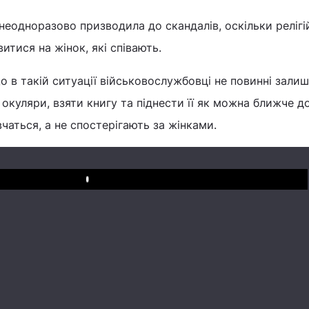
еодноразово призводила до скандалів, оскільки реліг
итися на жінок, які співають.
о в такій ситуації військовослужбовці не повинні зали
 окуляри, взяти книгу та піднести її як можна ближче д
чаться, а не спостерігають за жінками.
Play