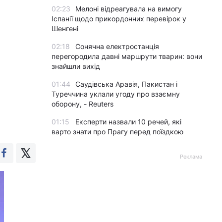
02:23
Мелоні відреагувала на вимогу
Іспанії щодо прикордонних перевірок у
Шенгені
02:18
Сонячна електростанція
перегородила давні маршрути тварин: вони
знайшли вихід
01:44
Саудівська Аравія, Пакистан і
Туреччина уклали угоду про взаємну
оборону, - Reuters
01:15
Експерти назвали 10 речей, які
варто знати про Прагу перед поїздкою
Реклама