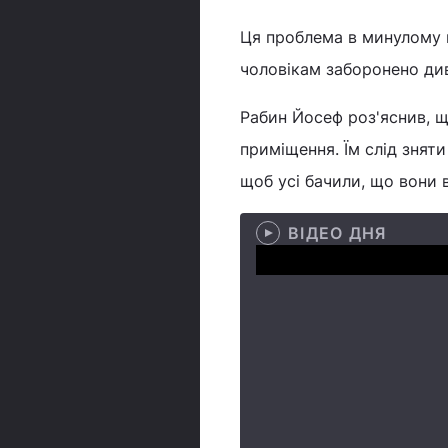
Ця проблема в минулому н
чоловікам заборонено див
Рабин Йосеф роз'яснив, щ
приміщення. Їм слід зняти
щоб усі бачили, що вони в
ВІДЕО ДНЯ