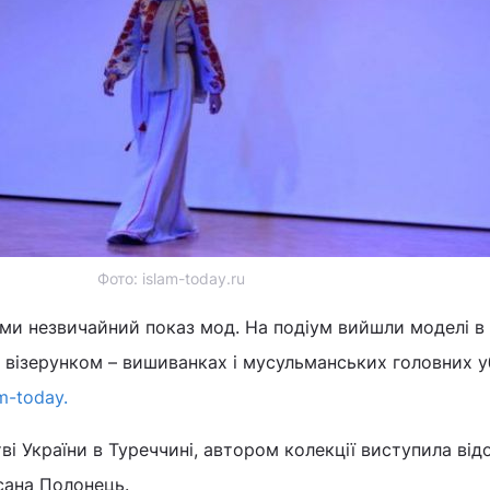
Фото: islam-today.ru
ьми незвичайний показ мод. На подіум вийшли моделі в
 візерунком – вишиванках і мусульманських головних у
m-today.
ві України в Туреччині, автором колекції виступила ві
сана Полонець.