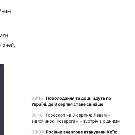
ійним
шати
о очей,
08:15
Похолодання та дощі йдуть по
Україні: де 8 серпня стане свіжіше
08:10
Гороскоп на 8 серпня: Левам –
відпочинок, Козерогам – зустріч з рідними
08:09
Росіяни вчергове атакували Київ: