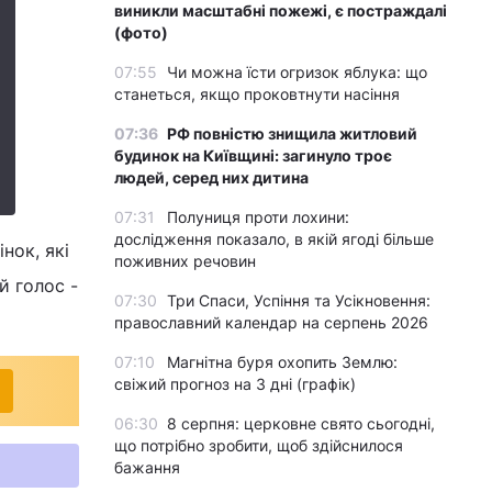
виникли масштабні пожежі, є постраждалі
(фото)
07:55
Чи можна їсти огризок яблука: що
станеться, якщо проковтнути насіння
07:36
РФ повністю знищила житловий
будинок на Київщині: загинуло троє
людей, серед них дитина
07:31
Полуниця проти лохини:
дослідження показало, в якій ягоді більше
нок, які
поживних речовин
й голос -
07:30
Три Спаси, Успіння та Усікновення:
православний календар на серпень 2026
07:10
Магнітна буря охопить Землю:
свіжий прогноз на 3 дні (графік)
06:30
8 серпня: церковне свято сьогодні,
що потрібно зробити, щоб здійснилося
бажання