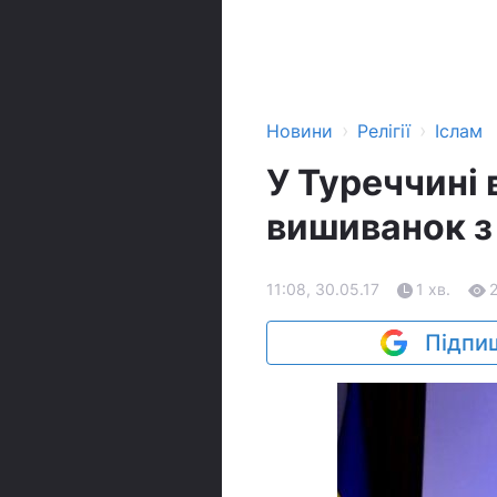
›
›
Новини
Релігії
Іслам
У Туреччині
вишиванок з
11:08, 30.05.17
1 хв.
Підпиш