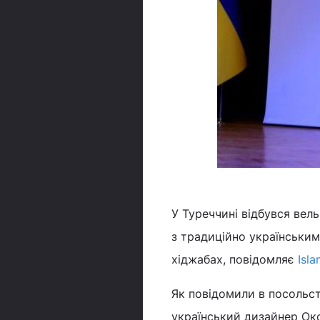
У Туреччині відбувся вел
з традиційно українським
хіджабах, повідомляє
Isla
Як повідомили в посольст
український дизайнер Ок