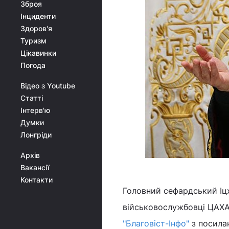
Зброя
Інциденти
Здоров'я
Туризм
Цікавинки
Погода
Відео з Youtube
Статті
Інтерв'ю
Думки
Лонгріди
Архів
Вакансії
Контакти
Головний сефардський Іцх
військовослужбовці ЦАХАЛ
"Благовіст-Інфо"
з посилан