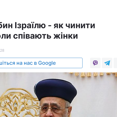
ин Ізраїлю - як чинити
оли співають жінки
228
іться на нас в Google