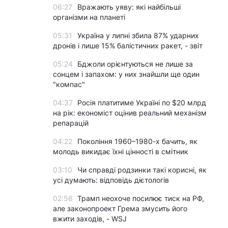
06:27
Вражають уяву: які найбільші
організми на планеті
05:31
Україна у липні збила 87% ударних
дронів і лише 15% балістичних ракет, - звіт
05:24
Бджоли орієнтуються не лише за
сонцем і запахом: у них знайшли ще один
"компас"
04:37
Росія платитиме Україні по $20 млрд
на рік: економіст оцінив реальний механізм
репарацій
04:22
Покоління 1960–1980-х бачить, як
молодь викидає їхні цінності в смітник
03:10
Чи справді родзинки такі корисні, як
усі думають: відповідь дієтологів
02:56
Трамп неохоче посилює тиск на РФ,
але законопроект Грема змусить його
вжити заходів, - WSJ