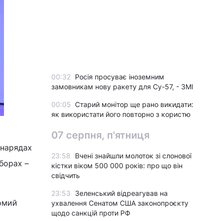
00:32
Росія просуває іноземним
замовникам нову ракету для Су-57, - ЗМІ
00:05
Старий монітор ще рано викидати:
як використати його повторно з користю
07 серпня, п'ятниця
 нарядах
23:58
Вчені знайшли молоток зі слонової
борах –
кістки віком 500 000 років: про що він
свідчить
23:53
Зеленський відреагував на
домий
ухвалення Сенатом США законопроєкту
щодо санкцій проти РФ