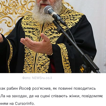
Фото: NEWSru.co.il
ак рабин Йосеф роз'яснив, як повинні поводитись
а на заходах, де на сцені співають жінки, повідомляє
ням на Cursorinfo.