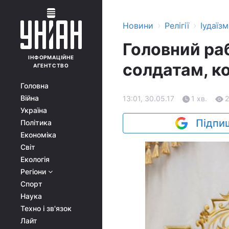
›
›
Новини
Релігії
Іудаїзм
Головний раб
ІНФОРМАЦІЙНЕ
солдатам, к
АГЕНТСТВО
Головна
Війна
13:01, 30.05.17
1 хв.
Україна
Підпиш
Політика
Економіка
Світ
Екологія
Регіони
Спорт
Наука
Техно і зв'язок
Лайт