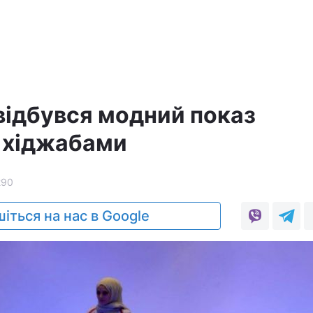
 відбувся модний показ
 хіджабами
290
іться на нас в Google