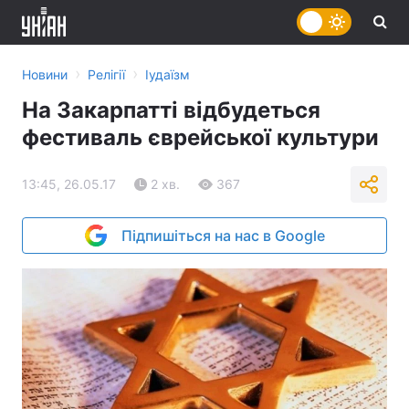
›
›
Новини
Релігії
Іудаїзм
На Закарпатті відбудеться
фестиваль єврейської культури
13:45, 26.05.17
2 хв.
367
Підпишіться на нас в Google