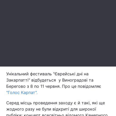
Головна
Війна
Україна
Політика
Економіка
Світ
Спорт
Наука
Техно і зв'язок
Лайт
Унікальний фестиваль "Єврейські дні на
Зброя
Інциденти
Закарпатті" відбудеться у Виноградові та
Берегово з 8 по 11 червня. Про це повідомляє
Здоров'я
Туризм
"Голос Карпат".
Цікавинки
Погода
Серед місць проведення заходу є й такі, які ще
жодного разу не були відкриті для широкої
Екологія
Регіони
публіки: концерт всесвітньо відомого Камерного