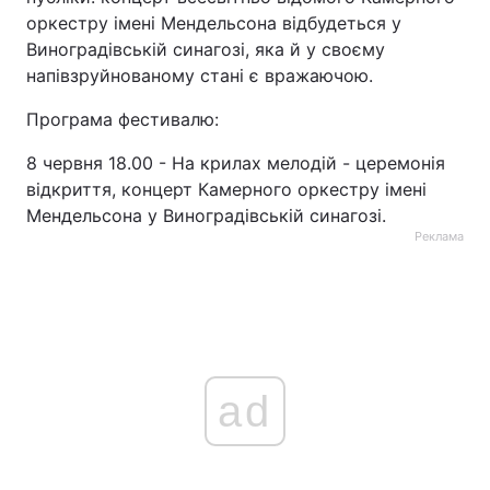
оркестру імені Мендельсона відбудеться у
Лонгріди
Виноградівській синагозі, яка й у своєму
напівзруйнованому стані є вражаючою.
Відео з Youtube
Статті
Програма фестивалю:
Інтерв'ю
Думки
8 червня 18.00 - На крилах мелодій - церемонія
відкриття, концерт Камерного оркестру імені
Архів
Вакансії
Мендельсона у Виноградівській синагозі.
Реклама
Контакти
Послуги
ad