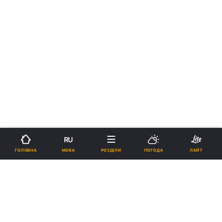
RU
МОВА
ГОЛОВНА
РОЗДІЛИ
ПОГОДА
ЛАЙТ
›
›
Новини
Релігії
Католицизм
Воїни АТО зустрілися з Папою
Римським і подарували йому
прапор України