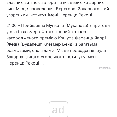
власних випічок автора та місцевих кошерних
вин. Місце проведення: Берегово, Закарпатський
угорський інститут імені Ференца Ракоці II.
21.00 - Прийшов із Мункача (Мукачева) / пригоди
у світі клезмера Фортепіанний концерт
нагородженого премією Кошута Ференца Яворі
(Феді) (Будапешт Клезмер Бенд) з багатьма
розмовами, спогадами. Місце проведення: аула
Закарпатського угорського інституту імені
Ференца Ракоці II.
Реклама
ad