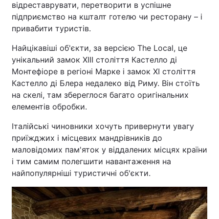
відреставрувати, перетворити в успішне
підприємство на кшталт готелю чи ресторану – і
привабити туристів.
Найцікавіші об'єкти, за версією The Local, це
унікальний замок XIII століття Кастелло ді
Монтефіоре в регіоні Марке і замок XI століття
Кастелло ді Блера недалеко від Риму. Він стоїть
на скелі, там збереглося багато оригінальних
елементів обробки.
Італійські чиновники хочуть привернути увагу
приїжджих і місцевих мандрівників до
маловідомих пам'яток у віддалених місцях країни
і тим самим полегшити навантаження на
найпопулярніші туристичні об'єкти.