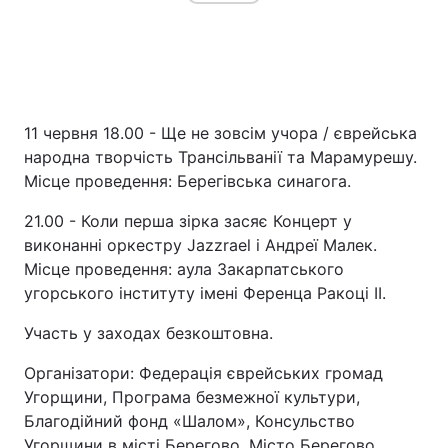
11 червня 18.00 - Ще не зовсім учора / єврейська
народна творчість Трансільванії та Марамурешу.
Місце проведення: Берегівська синагога.
21.00 - Коли перша зірка засяє Концерт у
виконанні оркестру Jazzrael і Андреї Малек.
Місце проведення: аула Закарпатського
угорського інституту імені Ференца Ракоці II.
Участь у заходах безкоштовна.
Організатори: Федерація єврейських громад
Угорщини, Програма безмежної культури,
Благодійний фонд «Шалом», Консульство
Угорщини в місті Берегово, Місто Берегово,