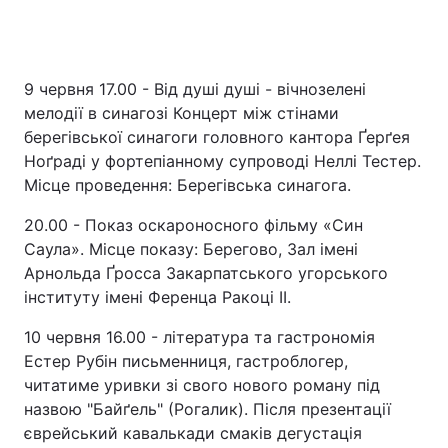
Тема оформлення
9 червня 17.00 - Від душі душі - вічнозелені
мелодії в синагозі Концерт між стінами
берегівської синагоги головного кантора Ґерґея
Ноґраді у фортепіанному супроводі Неллі Тестер.
Місце проведення: Берегівська синагога.
20.00 - Показ оскароносного фільму «Син
Саула». Місце показу: Берегово, Зал імені
Арнольда Ґросса Закарпатського угорського
інституту імені Ференца Ракоці II.
10 червня 16.00 - література та гастрономія
Естер Рубін письменниця, гастроблогер,
читатиме уривки зі свого нового роману під
назвою "Байґель" (Рогалик). Після презентації
єврейський кавалькади смаків дегустація