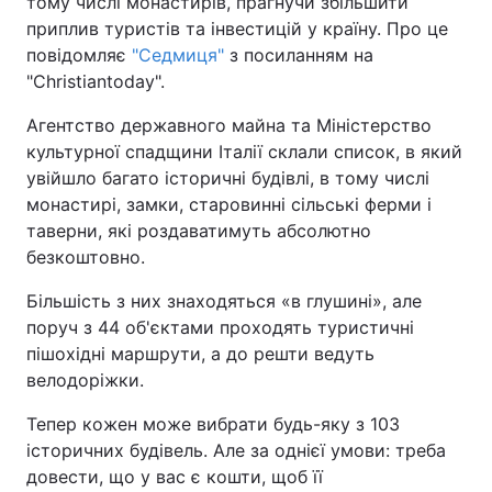
тому числі монастирів, прагнучи збільшити
приплив туристів та інвестицій у країну. Про це
повідомляє
"Седмиця"
з посиланням на
"Christiantoday".
Агентство державного майна та Міністерство
культурної спадщини Італії склали список, в який
увійшло багато історичні будівлі, в тому числі
монастирі, замки, старовинні сільські ферми і
таверни, які роздаватимуть абсолютно
безкоштовно.
Більшість з них знаходяться «в глушині», але
поруч з 44 об'єктами проходять туристичні
пішохідні маршрути, а до решти ведуть
велодоріжки.
Тепер кожен може вибрати будь-яку з 103
історичних будівель. Але за однієї умови: треба
довести, що у вас є кошти, щоб її