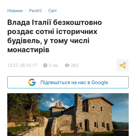
›
›
Новини
Релігії
Світ
Влада Італії безкоштовно
роздає сотні історичних
будівель, у тому числі
монастирів
12:27, 26.05.17
3 хв.
282
Підпишіться на нас в Google