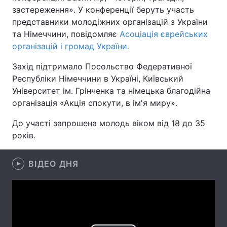
застереження». У конференції беруть участь
представники молодіжних організацій з України
та Німеччини, повідомляє
Асоціація єврейських
Головна
Війна
організацій і громад України.
Захід підтримало Посольство Федеративної
Україна
Політика
Республіки Німеччини в Україні, Київський
Економіка
Світ
Університет ім. Грінченка та німецька благодійна
організація «Акція спокути, в ім'я миру».
Спорт
Наука
До участі запрошена молодь віком від 18 до 35
Техно і зв'язок
Лайт
років.
Зброя
Інциденти
ВІДЕО ДНЯ
Здоров'я
Туризм
Цікавинки
Погода
Екологія
Регіони