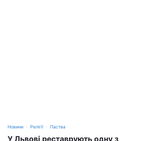
›
›
Новини
Релігії
Паства
У Львові реставрують одну з