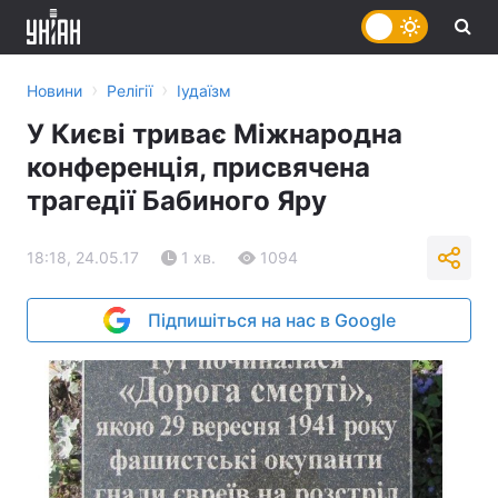
›
›
Новини
Релігії
Іудаїзм
У Києві триває Міжнародна
конференція, присвячена
трагедії Бабиного Яру
18:18, 24.05.17
1 хв.
1094
Підпишіться на нас в Google