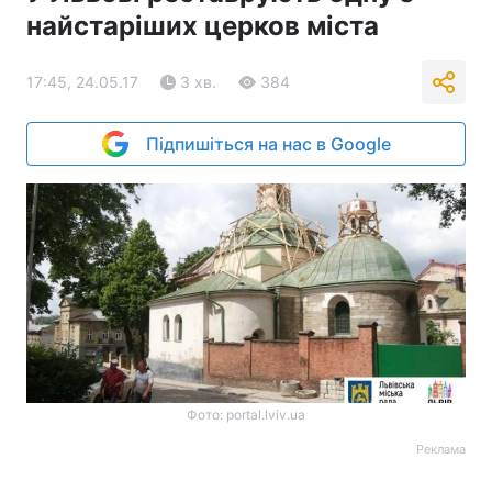
найстаріших церков міста
17:45, 24.05.17
3 хв.
384
Підпишіться на нас в Google
Фото: portal.lviv.ua
Реклама