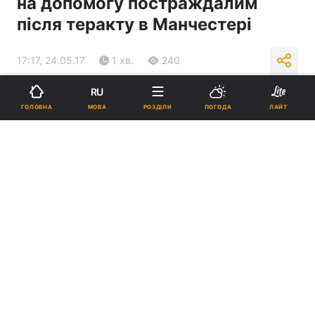
на допомогу постраждалим
після теракту в Манчестері
17:17, 24.05.17
1 хв.
240
RU
Підпишіться на нас в Google
МОВА
ГОЛОВНА
РОЗДІЛИ
ПОГОДА
ЛАЙТ
Фото: islam-today.ru
Реклама