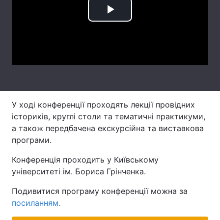
Лонгріди
Play
Video
Відео з Youtube
Статті
Інтерв'ю
Думки
Архів
Вакансії
У ході конференції проходять лекції провідних
Контакти
істориків, круглі столи та тематичні практикуми,
а також передбачена екскурсійна та виставкова
Послуги
програми.
Конференція проходить у Київському
університеті ім. Бориса Грінченка.
Подивитися програму конференції можна за
посиланням.