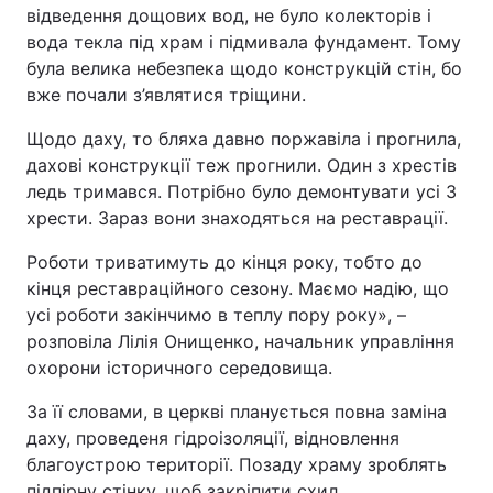
відведення дощових вод, не було колекторів і
вода текла під храм і підмивала фундамент. Тому
була велика небезпека щодо конструкцій стін, бо
вже почали з’являтися тріщини.
Щодо даху, то бляха давно поржавіла і прогнила,
дахові конструкції теж прогнили. Один з хрестів
ледь тримався. Потрібно було демонтувати усі 3
хрести. Зараз вони знаходяться на реставрації.
Роботи триватимуть до кінця року, тобто до
кінця реставраційного сезону. Маємо надію, що
усі роботи закінчимо в теплу пору року», –
розповіла Лілія Онищенко, начальник управління
охорони історичного середовища.
За її словами, в церкві планується повна заміна
даху, проведеня гідроізоляції, відновлення
благоустрою території. Позаду храму зроблять
підпірну стінку, щоб закріпити схил.