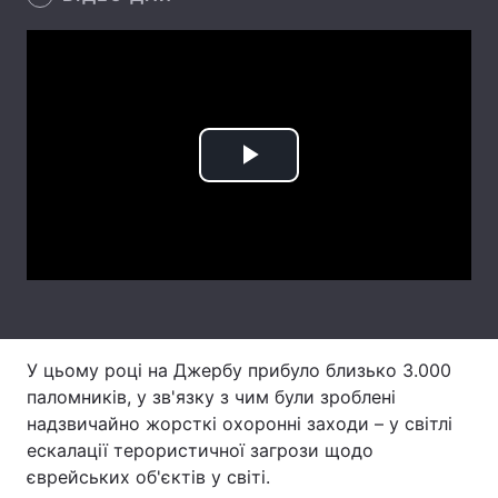
Лонгріди
Відео з Youtube
Статті
Інтерв'ю
Думки
Play
Архів
Вакансії
Video
Контакти
Послуги
У цьому році на Джербу прибуло близько 3.000
паломників, у зв'язку з чим були зроблені
надзвичайно жорсткі охоронні заходи – у світлі
ескалації терористичної загрози щодо
єврейських об'єктів у світі.