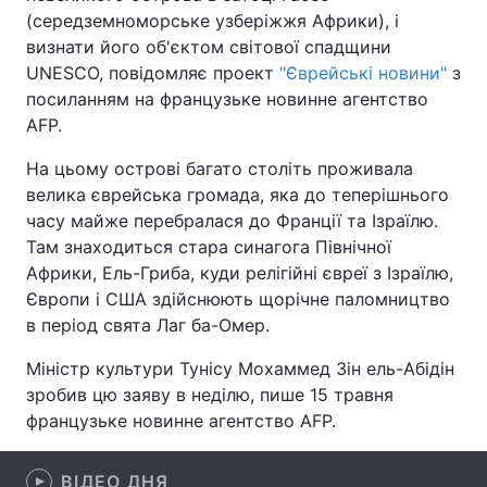
(середземноморське узберіжжя Африки), і
визнати його об'єктом світової спадщини
UNESCO, повідомляє проект
"Єврейські новини"
з
Головна
Війна
посиланням на французьке новинне агентство
AFP.
Україна
Політика
На цьому острові багато століть проживала
Економіка
Світ
велика єврейська громада, яка до теперішнього
часу майже перебралася до Франції та Ізраїлю.
Спорт
Наука
Там знаходиться стара синагога Північної
Африки, Ель-Гриба, куди релігійні євреї з Ізраїлю,
Техно і зв'язок
Лайт
Європи і США здійснюють щорічне паломництво
в період свята Лаг ба-Омер.
Зброя
Інциденти
Міністр культури Тунісу Мохаммед Зін ель-Абідін
Здоров'я
Туризм
зробив цю заяву в неділю, пише 15 травня
французьке новинне агентство AFP.
Цікавинки
Погода
Екологія
Регіони
ВІДЕО ДНЯ