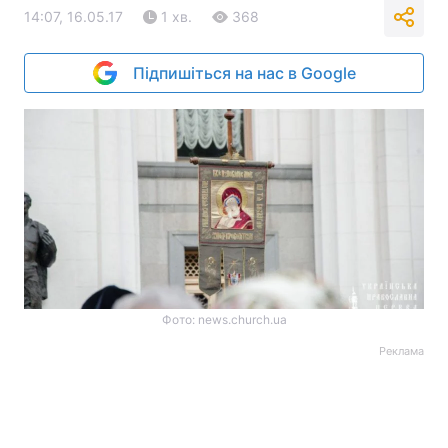
14:07, 16.05.17
1 хв.
368
Підпишіться на нас в Google
Фото: news.church.ua
Реклама