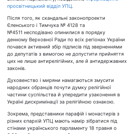
просвітницький відділ УПЦ.
Після того, як скандальні законопроекти
Єленського і Тимчука № 4128 та
№4511 несподівано опинилися в порядку
денному Верховної Ради по всіх регіонах України
почався активний збір підписів під зверненнями
до депутатів з вимогою не допустити прийняття
цих не лише антирелігійних, але й антидержавних
законів.
Духовенство і миряни намагаються змусити
народних обранців почути думку релігійної
частини суспільства й упередити узаконення в
Україні дискримінації за релігійною ознакою.
Зокрема, представники парафій і монастирів з
різних єпархій УПЦ мають намір зібратися під
стінами українського парламенту 18 травня о