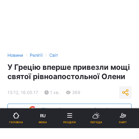
›
›
Новини
Релігії
Світ
У Грецію вперше привезли мощі
святої рівноапостольної Олени
13:12, 16.05.17
1 хв.
369
Підпишіться на нас в Google
RU
МОВА
ГОЛОВНА
РОЗДІЛИ
ПОГОДА
ЛАЙТ