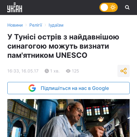
›
›
Новини
Релігії
Іудаїзм
У Тунісі острів з найдавнішою
синагогою можуть визнати
пам'ятником UNESCO
16:33, 16.05.17
1 хв.
125
Підпишіться на нас в Google