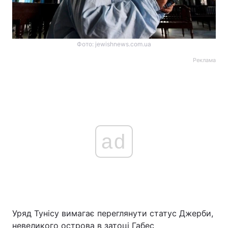
Фото: jewishnews.com.ua
Реклама
ad
Уряд Тунісу вимагає переглянути статус Джерби,
невеликого острова в затоці Габес