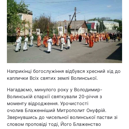
Наприкінці богослужіння відбувся хресний хід до
каплички Всіх святих землі Волинської.
Нагадаємо, минулого року у Володимир-
Волинській єпархії святкували 20-річчя з
моменту відродження. Урочистості
очолив Блаженніший Митрополит Онуфрій.
Звернувшись до чисельної волинської пастви зі
словом проповіді тоді, Його Блаженство