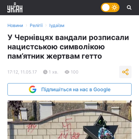
›
›
Новини
Релігії
Іудаїзм
У Чернівцях вандали розписали
нацистською символікою
пам’ятник жертвам гетто
17:12, 11.05.17
1 хв.
100
Підпишіться на нас в Google