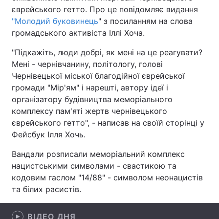
єврейського гетто. Про це повідомляє видання
"Молодий буковинець
" з посиланням на слова
громадського активіста Іллі Хоча.
Головна
Війна
"Підкажіть, люди добрі, як мені на це реагувати?
Мені - чернівчанину, політологу, голові
Україна
Політика
Чернівецької міської благодійної єврейської
Економіка
Світ
громади "Мір'ям" і нарешті, автору ідеї і
організатору будівництва меморіального
Спорт
Наука
комплексу пам'яті жертв чернівецького
єврейського гетто", - написав на своїй сторінці у
Техно і зв'язок
Лайт
Фейсбук Ілля Хочь.
Зброя
Інциденти
Вандали розписали меморіальний комплекс
нацистськими символами - свастикою та
Здоров'я
Туризм
кодовим гаслом "14/88" - символом неонацистів
та білих расистів.
Цікавинки
Погода
Екологія
Регіони
ВІДЕО ДНЯ