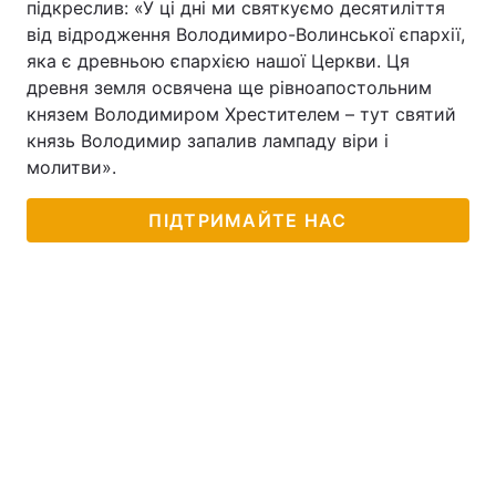
підкреслив: «У ці дні ми святкуємо десятиліття
від відродження Володимиро-Волинської єпархії,
яка є древньою єпархією нашої Церкви. Ця
древня земля освячена ще рівноапостольним
князем Володимиром Хрестителем – тут святий
князь Володимир запалив лампаду віри і
молитви».
ПІДТРИМАЙТЕ НАС