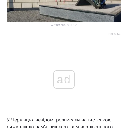
Фото: molbuk.ua
Реклама
ad
У Чернівцях невідомі розписали нацистською
символікою пам’ятник жертвам чернівецького