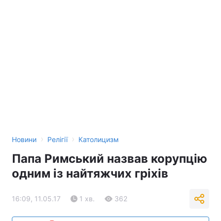
›
›
Новини
Релігії
Католицизм
Папа Римський назвав корупцію
одним із найтяжчих гріхів
16:09, 11.05.17
1 хв.
362