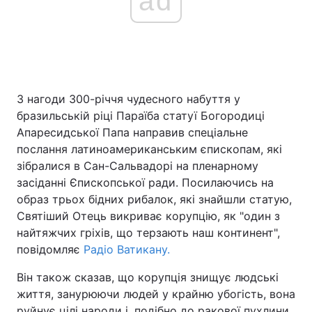
ad
З нагоди 300-річчя чудесного набуття у
бразильській ріці Параїба статуї Богородиці
Апаресидської Папа направив спеціальне
послання латиноамериканським єпископам, які
зібралися в Сан-Сальвадорі на пленарному
засіданні Єпископської ради. Посилаючись на
образ трьох бідних рибалок, які знайшли статую,
Святіший Отець викриває корупцію, як "один з
найтяжчих гріхів, що терзають наш континент",
повідомляє
Радіо Ватикану.
Він також сказав, що корупція знищує людські
життя, занурюючи людей у крайню убогість, вона
руйнує цілі народи і, подібно до ракової пухлини,