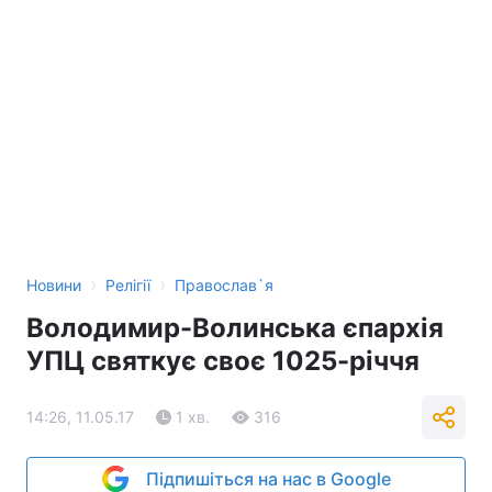
›
›
Новини
Релігії
Православ`я
Володимир-Волинська єпархія
УПЦ святкує своє 1025-річчя
14:26, 11.05.17
1 хв.
316
Підпишіться на нас в Google