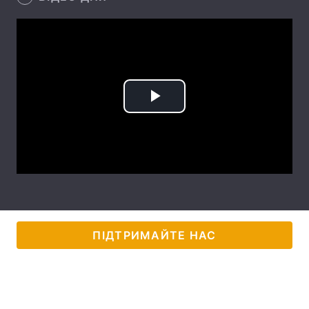
Лонгріди
Відео з Youtube
Статті
Інтерв'ю
Думки
Play
Архів
Вакансії
Video
Контакти
Послуги
ПІДТРИМАЙТЕ НАС