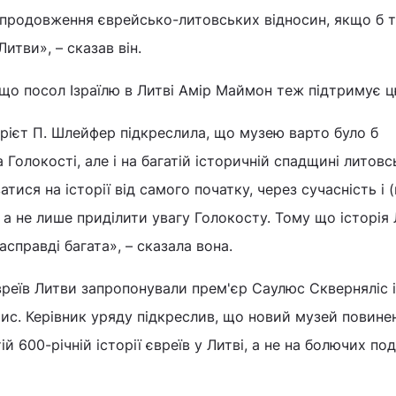
 продовження єврейсько-литовських відносин, якщо б 
Литви», – сказав він.
 що посол Ізраїлю в Литві Амір Маймон теж підтримує ц
рієт П. Шлейфер підкреслила, що музею варто було б
 Голокості, але і на багатій історичній спадщині литов
тися на історії від самого початку, через сучасність і (
 а не лише приділити увагу Голокосту. Тому що історія 
асправді багата», – сказала вона.
вреїв Литви запропонували прем'єр Саулюс Скверняліс 
с. Керівник уряду підкреслив, що новий музей повине
й 600-річній історії євреїв у Литві, а не на болючих под