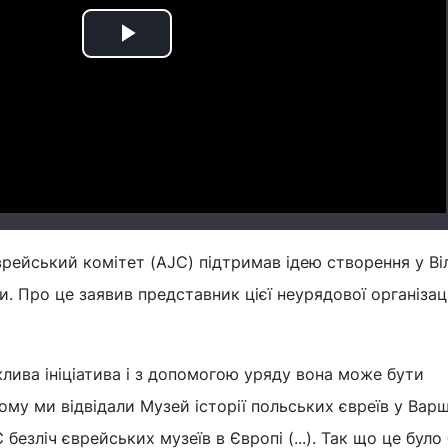
Play
Video
рейський комітет (AJC) підтримав ідею створення у Ві
и. Про це заявив представник цієї неурядової організац
ива ініціатива і з допомогою уряду вона може бути
тому ми відвідали Музей історії польських євреїв у Варш
безліч єврейських музеїв в Європі (...). Так що це було 