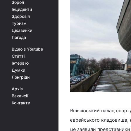
Зброя
Інциденти
Здоров'я
Туризм
Цікавинки
Погода
Відео з Youtube
Статті
Інтерв'ю
Думки
Лонгріди
Архів
Вакансії
Контакти
Вільнюський палац спорту
єврейського кладовища, н
це заявили представники