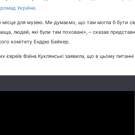
 громад України
.
 місце для музею. Ми думаємо, що там могла б бути с
вища, людей, які були там поховані», – сказав представ
ого комітету Ендрю Бейкер.
х євреїв Фаїна Куклянські заявила, що в цьому питанні