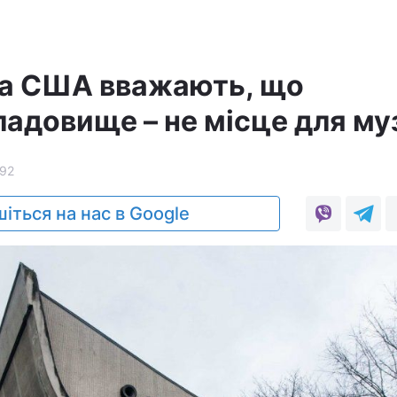
 та США вважають, що
ладовище – не місце для м
92
іться на нас в Google