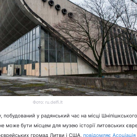
Фото: ru.delfi.lt
, побудований у радянський час на місці Шніпішкськог
е може бути місцем для музею історії литовських євре
 єврейських громад Литви і США,
повідомляє Асоціація