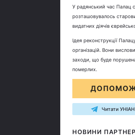
У радянський час Палац сп
розташовувалось старови
видатних діячів єврейсько
Ідея реконструкції Палац
організацій. Вони вислов
заходи, що буде порушена
померлих.
ДОПОМОЖ
Читати УНІАН
НОВИНИ ПАРТНЕР