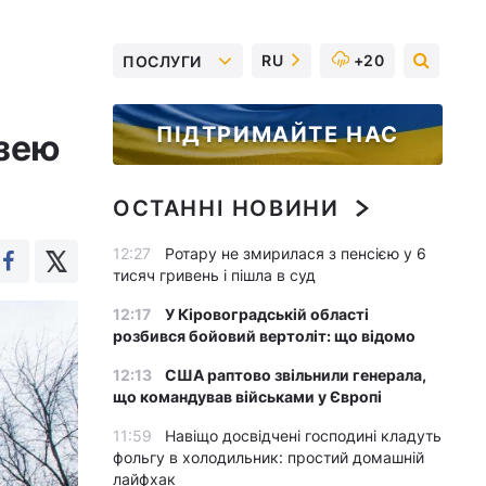
RU
+20
ПОСЛУГИ
ПІДТРИМАЙТЕ НАС
узею
ОСТАННІ НОВИНИ
12:27
Ротару не змирилася з пенсією у 6
тисяч гривень і пішла в суд
12:17
У Кіровоградській області
розбився бойовий вертоліт: що відомо
12:13
США раптово звільнили генерала,
що командував військами у Європі
11:59
Навіщо досвідчені господині кладуть
фольгу в холодильник: простий домашній
лайфхак