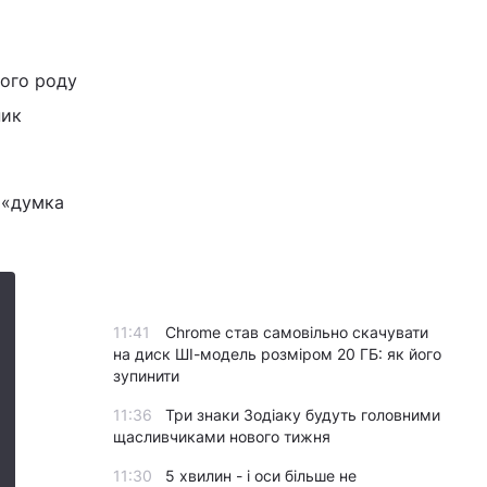
вого роду
ник
 «думка
11:41
Chrome став самовільно скачувати
на диск ШІ-модель розміром 20 ГБ: як його
зупинити
11:36
Три знаки Зодіаку будуть головними
щасливчиками нового тижня
11:30
5 хвилин - і оси більше не