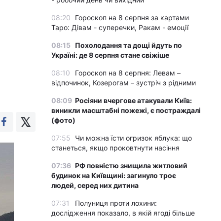
08:20
Гороскоп на 8 серпня за картами
Таро: Дівам - суперечки, Ракам - емоції
08:15
Похолодання та дощі йдуть по
Україні: де 8 серпня стане свіжіше
08:10
Гороскоп на 8 серпня: Левам –
відпочинок, Козерогам – зустріч з рідними
08:09
Росіяни вчергове атакували Київ:
виникли масштабні пожежі, є постраждалі
(фото)
07:55
Чи можна їсти огризок яблука: що
станеться, якщо проковтнути насіння
07:36
РФ повністю знищила житловий
будинок на Київщині: загинуло троє
людей, серед них дитина
07:31
Полуниця проти лохини:
дослідження показало, в якій ягоді більше