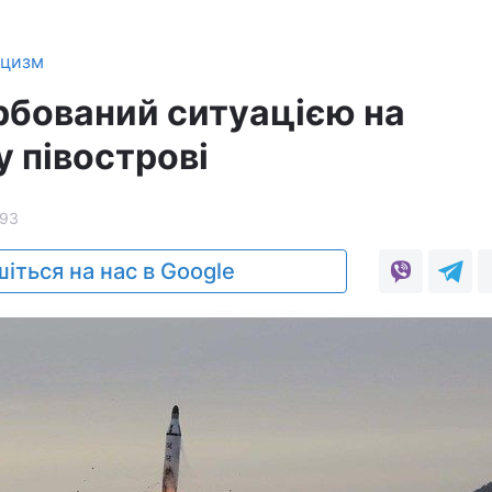
ицизм
рбований ситуацією на
 півострові
93
іться на нас в Google