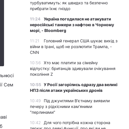
турбуватимуть: як швидко та безпечно
прибрати їхнє гніздо
11:24
Україна погодилася не атакувати
неросійські танкери з нафтою в Чорному
морі, - Bloomberg
11:21
Головний генерал США шукає вихід з
війни в Ірані, щоб не розлютити Трампа, -
CNN
10:56
Хто має платити за сімейну
відпустку: британців здивували очікування
покоління Z
льнюсі
ії Сем
10:55
У Росії загорілись одразу два великі
НПЗ після атаки українських дронів
10:49
Під джунглями В'єтнаму виявили
печеру з рідкісними кам'яними
"перлинами"
аві
10:42
Для чого потрібна кожна сторона
б
терки: про деякі функції, про які ви не