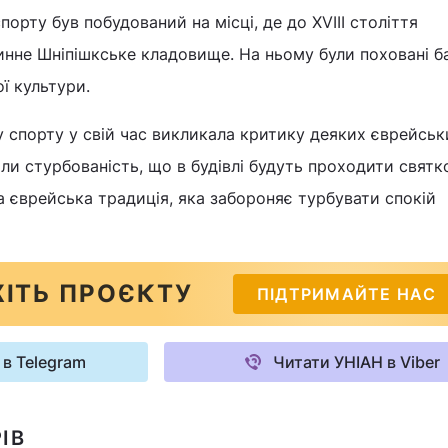
орту був побудований на місці, де до XVIII століття
нне Шніпішкське кладовище. На ньому були поховані б
ї культури.
у спорту у свій час викликала критику деяких єврейськ
или стурбованість, що в будівлі будуть проходити святк
 єврейська традиція, яка забороняє турбувати спокій
ІТЬ ПРОЄКТУ
ПІДТРИМАЙТЕ НАС
 в Telegram
Читати УНІАН в Viber
ІВ