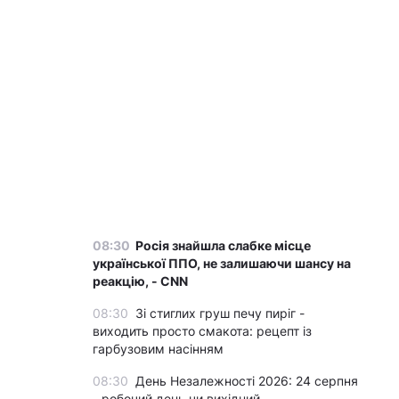
08:30
Росія знайшла слабке місце
української ППО, не залишаючи шансу на
реакцію, - CNN
08:30
Зі стиглих груш печу пиріг -
виходить просто смакота: рецепт із
гарбузовим насінням
08:30
День Незалежності 2026: 24 серпня
- робочий день чи вихідний