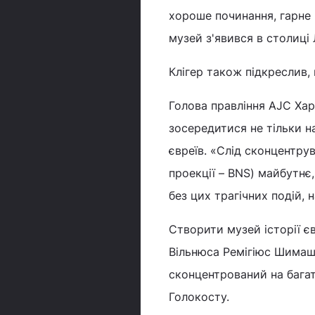
хороше починання, гарне
музей з'явився в столиці 
Клігер також підкреслив,
Голова правління AJC Хар
зосередитися не тільки на
євреїв. «Слід сконцентрува
проекції – BNS) майбутнє,
без цих трагічних подій, н
Створити музей історії є
Вільнюса Ремігіюс Шимаши
сконцентрований на багаті
Голокосту.