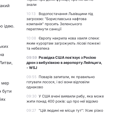
знали
такий
10:13
Водопостачання Львівщини під
загрозою: "Бориславська нафтова
компанія" просить Зеленського
ю ідею.
переглянути санкції
10:08
Європу накрила нова хвиля спеки:
яким курортам загрожують лісові пожежі
ських
та небезпека
на
09:59
Розвідка США пов’язує з Росією
Литви,
дрон з вибухівкою в аеропорту Лейпцига,
- WSJ
09:55
Поварів запитали, як правильно
готувати лосося, і всі вони відповіли
і мер
однаково
н бути
09:30
У США вчені виявили рибу, яка може
іях
жити понад 400 років: що про неї відомо
09:27
"Цій людині не місце тут": Усик різко