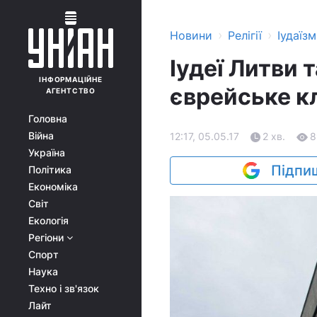
›
›
Новини
Релігії
Іудаїзм
Іудеї Литви
ІНФОРМАЦІЙНЕ
єврейське к
АГЕНТСТВО
Головна
Війна
12:17, 05.05.17
2 хв.
8
Україна
Підпиш
Політика
Економіка
Світ
Екологія
Регіони
Спорт
Наука
Техно і зв'язок
Лайт