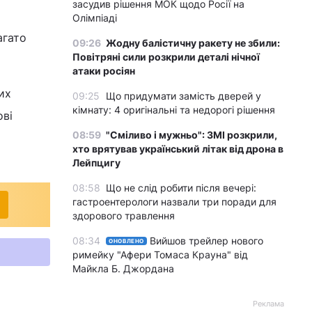
засудив рішення МОК щодо Росії на
Олімпіаді
агато
09:26
Жодну балістичну ракету не збили:
Повітряні сили розкрили деталі нічної
атаки росіян
их
09:25
Що придумати замість дверей у
кімнату: 4 оригінальні та недорогі рішення
ові
08:59
"Сміливо і мужньо": ЗМІ розкрили,
хто врятував український літак від дрона в
Лейпцигу
08:58
Що не слід робити після вечері:
гастроентерологи назвали три поради для
здорового травлення
08:34
Вийшов трейлер нового
ОНОВЛЕНО
римейку "Афери Томаса Крауна" від
Майкла Б. Джордана
Реклама