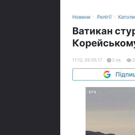
›
›
Новини
Релігії
Катол
Ватикан сту
Корейському
11:12, 05.05.17
2 хв.
2
Підпиш