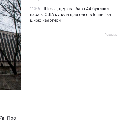
11:55
Школа, церква, бар і 44 будинки:
пара зі США купила ціле село в Іспанії за
ціною квартири
Реклама
о
їв. Про