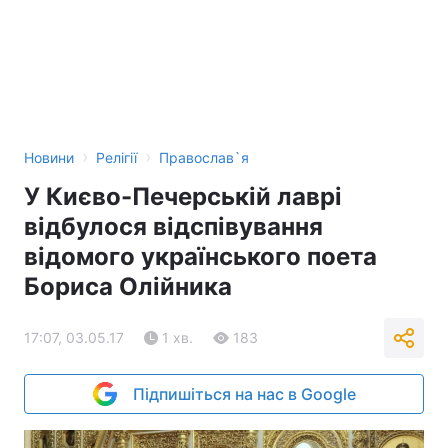
›
›
Новини
Релігії
Православ`я
У Києво-Печерській лаврі
відбулося відспівування
відомого українського поета
Бориса Олійника
17:07, 03.05.17
1 хв.
183
Підпишіться на нас в Google