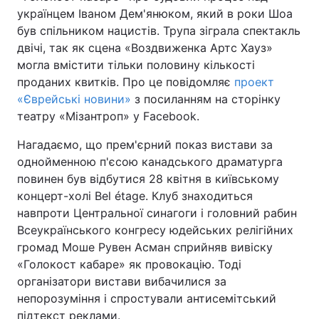
українцем Іваном Дем'янюком, який в роки Шоа
був спільником нацистів. Трупа зіграла спектакль
двічі, так як сцена «Воздвиженка Артс Хауз»
Головна
Війна
могла вмістити тільки половину кількості
проданих квитків. Про це повідомляє
проект
Україна
Політика
«Єврейські новини»
з посиланням на сторінку
театру «Мізантроп» у Facebook.
Економіка
Світ
Нагадаємо, що прем'єрний показ вистави за
Спорт
Наука
однойменною п'єсою канадського драматурга
повинен був відбутися 28 квітня в київському
Техно і зв'язок
Лайт
концерт-холі Bel étage. Клуб знаходиться
навпроти Центральної синагоги і головний рабин
Зброя
Інциденти
Всеукраїнського конгресу юдейських релігійних
громад Моше Рувен Асман сприйняв вивіску
Здоров'я
Туризм
«Голокост кабаре» як провокацію. Тоді
організатори вистави вибачилися за
Цікавинки
Погода
непорозуміння і спростували антисемітський
Екологія
Регіони
підтекст реклами.