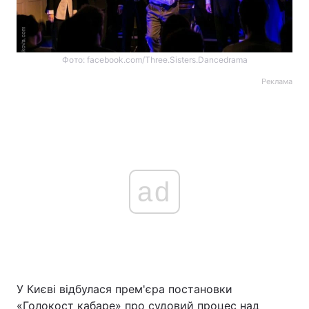
Фото: facebook.com/Three.Sisters.Dancedrama
Реклама
ad
У Києві відбулася прем'єра постановки
«Голокост кабаре» про судовий процес над