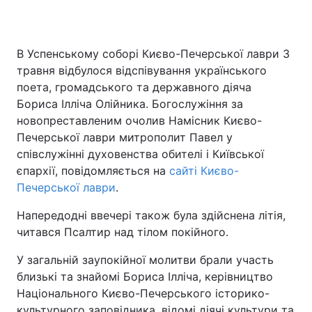
В Успенському соборі Києво-Печерської лаври 3
травня відбулося відспівування українського
поета, громадського та державного діяча
Бориса Ілліча Олійника. Богослужіння за
новопреставленим очолив Намісник Києво-
Печерської лаври митрополит Павел у
співслужінні духовенства обителі і Київської
єпархії, повідомляється на
сайті Києво-
Печерської лаври
.
Напередодні ввечері також була здійснена літія,
читався Псалтир над тілом покійного.
У загальній заупокійної молитви брали участь
близькі та знайомі Бориса Ілліча, керівництво
Національного Києво-Печерського історико-
культурного заповідника, відомі діячі культури та