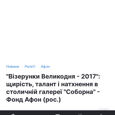
›
›
Новини
Релігії
Афон
"Візерунки Великодня - 2017":
щирість, талант і натхнення в
столичній галереї "Соборна" -
Фонд Афон (рос.)
16:01, 03.05.17
4 хв.
204