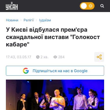
›
›
Новини
Релігії
Іудаїзм
У Києві відбулася прем'єра
скандальної вистави "Голокост
кабаре"
17:43, 03.05.17
2 хв.
284
Підпишіться на нас в Google