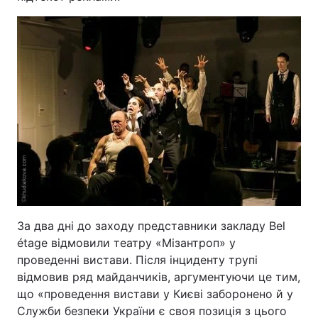
Лонгріди
Відео з Youtube
Статті
Інтерв'ю
Думки
Архів
Вакансії
Контакти
Послуги
За два дні до заходу представники закладу Bel
étage відмовили театру «Мізантроп» у
проведенні вистави. Після інциденту трупі
відмовив ряд майданчиків, аргументуючи це тим,
що «проведення вистави у Києві заборонено й у
Служби безпеки України є своя позиція з цього