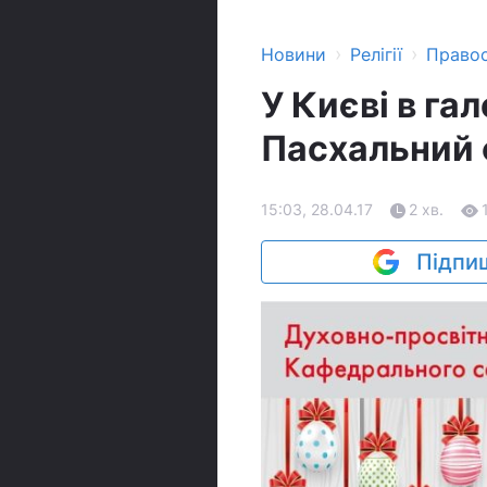
›
›
Новини
Релігії
Право
У Києві в га
Пасхальний
15:03, 28.04.17
2 хв.
Підпиш