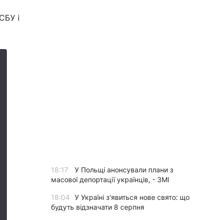
СБУ і
18:17
У Польщі анонсували плани з
масової депортації українців, - ЗМІ
18:04
У Україні з'явиться нове свято: що
будуть відзначати 8 серпня