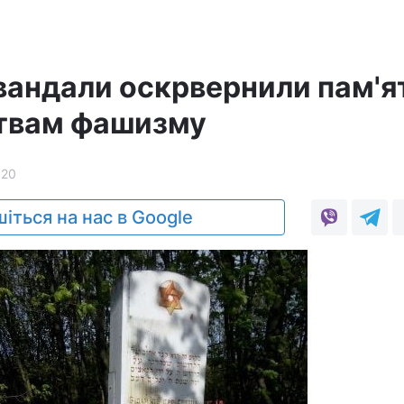
 вандали оскрвернили пам'я
твам фашизму
320
іться на нас в Google