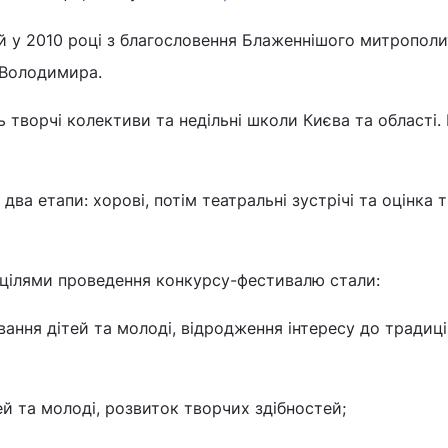
й у 2010 році з благословення Блаженнішого митрополи
и Володимира.
 творчі колективи та недільні школи Києва та області. 
ва етапи: хорові, потім театральні зустрічі та оцінка 
 цілями проведення конкурсу-фестивалю стали:
ання дітей та молоді, відродження інтересу до традиц
тей та молоді, розвиток творчих здібностей;