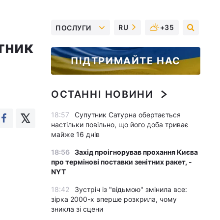
RU
+35
ПОСЛУГИ
тник
ПІДТРИМАЙТЕ НАС
ОСТАННІ НОВИНИ
18:57
Супутник Сатурна обертається
настільки повільно, що його доба триває
майже 16 днів
18:56
Захід проігнорував прохання Києва
про термінові поставки зенітних ракет, -
NYT
18:42
Зустріч із "відьмою" змінила все:
зірка 2000-х вперше розкрила, чому
зникла зі сцени