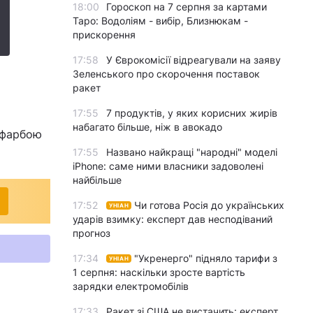
18:00
Гороскоп на 7 серпня за картами
Таро: Водоліям - вибір, Близнюкам -
прискорення
17:58
У Єврокомісії відреагували на заяву
Зеленського про скорочення поставок
ракет
17:55
7 продуктів, у яких корисних жирів
набагато більше, ніж в авокадо
и фарбою
17:55
Названо найкращі "народні" моделі
iPhone: саме ними власники задоволені
найбільше
17:52
Чи готова Росія до українських
УНІАН
ударів взимку: експерт дав несподіваний
прогноз
17:34
"Укренерго" підняло тарифи з
УНІАН
1 серпня: наскільки зросте вартість
зарядки електромобілів
17:33
Ракет зі США не вистачить: експерт