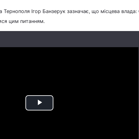
а Тернополя Ігор Банзерук зазначає, що місцева влада: 
тися цим питанням.
Play
Video