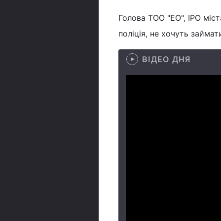
Голова ТОО "ЕО", ІРО міст
поліція, не хочуть займа
ВІДЕО ДНЯ