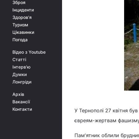
Зброя
Інциденти
Здоров'я
Туризм
Цікавинки
Погода
Відео з Youtube
Статті
Інтерв'ю
Думки
Лонгріди
Архів
Вакансії
Контакти
У Тернополі 27 квітня бу
євреям-жертвам фашизму
Пам'ятник облили брудни