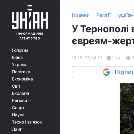
›
›
Новини
Релігії
Іудаїзм
У Тернополі
ІНФОРМАЦІЙНЕ
євреям-жер
АГЕНТСТВО
Головна
Війна
16:16, 28.04.17
1 хв.
Україна
Підпиш
Політика
Економіка
Світ
Екологія
Регіони
Спорт
Наука
Техно і зв'язок
Лайт