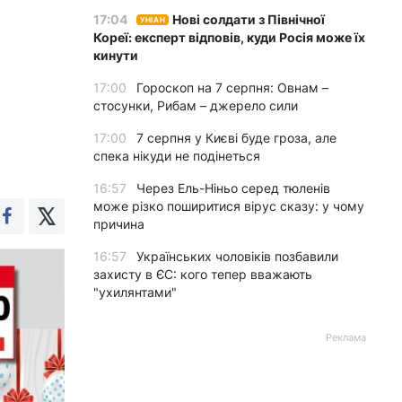
17:04
Нові солдати з Північної
УНІАН
Кореї: експерт відповів, куди Росія може їх
кинути
17:00
Гороскоп на 7 серпня: Овнам –
стосунки, Рибам – джерело сили
17:00
7 серпня у Києві буде гроза, але
спека нікуди не подінеться
16:57
Через Ель-Ніньо серед тюленів
може різко поширитися вірус сказу: у чому
причина
16:57
Українських чоловіків позбавили
захисту в ЄС: кого тепер вважають
"ухилянтами"
Реклама