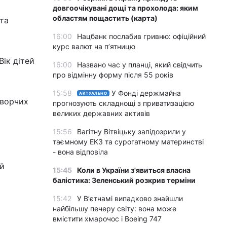
довгоочікувані дощі та прохолода: яким
областям пощастить (карта)
та
16:00
Нацбанк послабив гривню: офіційний
курс валют на п’ятницю
Вік дітей
16:00
Названо час у планці, який свідчить
про відмінну форму після 55 років
15:58
У Фонді держмайна
АКТУАЛЬНО
творчих
прогнозують складнощі з приватизацією
великих державних активів
15:56
Вагітну Вітвіцьку запідозрили у
таємному ЕКЗ та сурогатному материнстві
- вона відповіла
ій
15:45
Коли в України з'явиться власна
балістика: Зеленський розкрив терміни
15:42
У Вʼєтнамі випадково знайшли
найбільшу печеру світу: вона може
вмістити хмарочос і Boeing 747