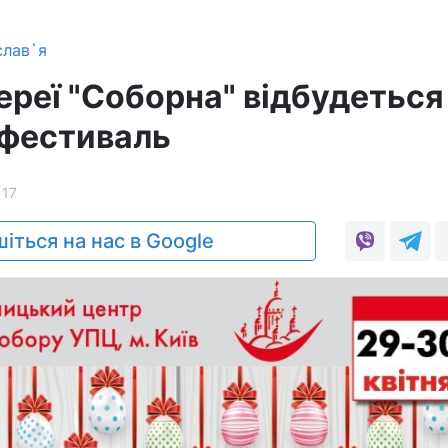
слав`я
лереї "Соборна" відбудеться
 фестиваль
117
іться на нас в Google