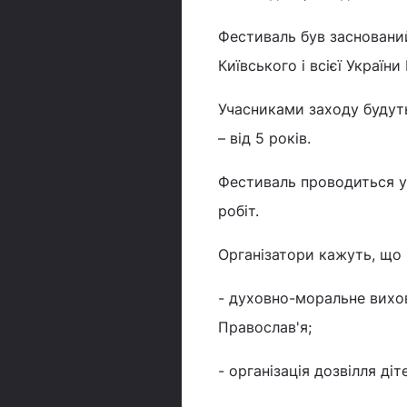
Фестиваль був засновани
Київського і всієї Україн
Учасниками заходу будуть
– від 5 років.
Фестиваль проводиться у д
робіт.
Організатори кажуть, що
- духовно-моральне вихов
Православ'я;
- організація дозвілля ді