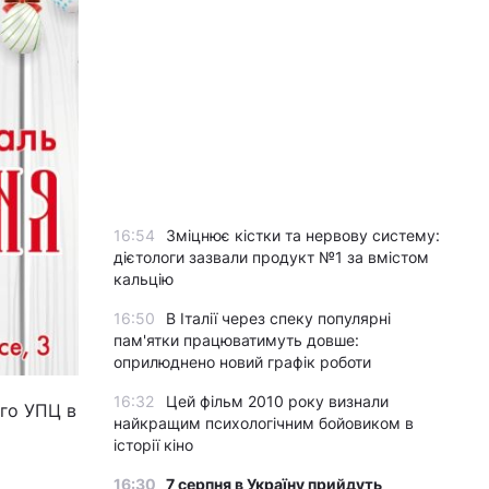
16:54
Зміцнює кістки та нервову систему:
дієтологи зазвали продукт №1 за вмістом
кальцію
16:50
В Італії через спеку популярні
пам'ятки працюватимуть довше:
оприлюднено новий графік роботи
16:32
Цей фільм 2010 року визнали
го УПЦ в
найкращим психологічним бойовиком в
історії кіно
16:30
7 серпня в Україну прийдуть