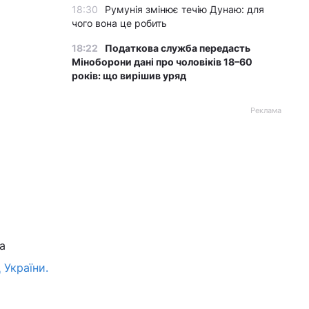
18:30
Румунія змінює течію Дунаю: для
чого вона це робить
18:22
Податкова служба передасть
Міноборони дані про чоловіків 18–60
років: що вирішив уряд
Реклама
а
 України.