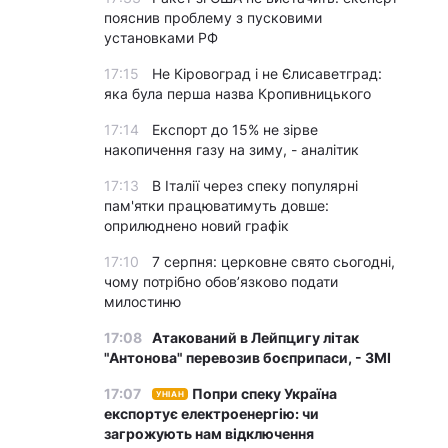
пояснив проблему з пусковими
установками РФ
17:15
Не Кіровоград і не Єлисаветград:
яка була перша назва Кропивницького
17:14
Експорт до 15% не зірве
накопичення газу на зиму, - аналітик
17:13
В Італії через спеку популярні
пам'ятки працюватимуть довше:
оприлюднено новий графік
17:10
7 серпня: церковне свято сьогодні,
чому потрібно обов’язково подати
милостиню
17:08
Атакований в Лейпцигу літак
"Антонова" перевозив боєприпаси, - ЗМІ
17:07
Попри спеку Україна
УНІАН
експортує електроенергію: чи
загрожують нам відключення