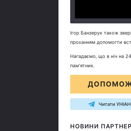
Ігор Банзерук також звер
проханням допомогти вст
Нагадаємо, що в ніч на 2
пам'ятник.
ДОПОМОЖ
Читати УНІАН
НОВИНИ ПАРТНЕР