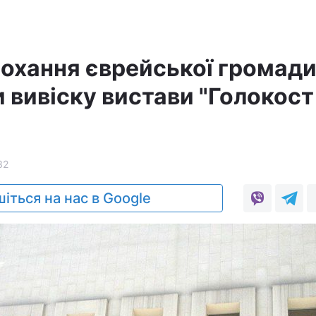
рохання єврейської громад
 вивіску вистави "Голокост
32
іться на нас в Google