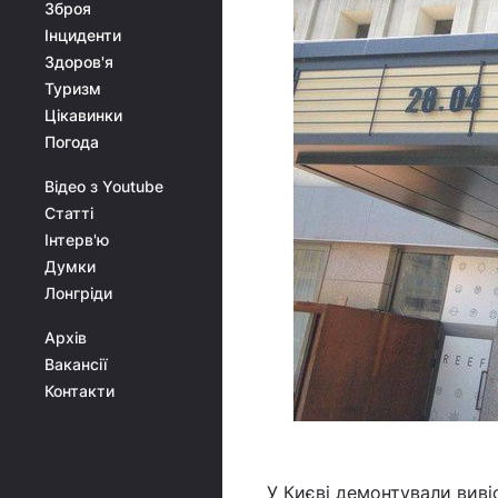
Зброя
Інциденти
Здоров'я
Туризм
Цікавинки
Погода
Відео з Youtube
Статті
Інтерв'ю
Думки
Лонгріди
Архів
Вакансії
Контакти
У Києві демонтували виві