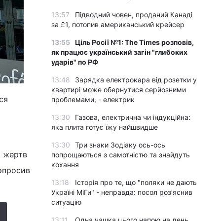
13:57
Підводний човен, проданий Канаді
за £1, потопив американський крейсер
13:55
Ціль Росії №1: The Times розповів,
як працює український загін "глибоких
ударів" по РФ
13:48
Зарядка електрокара від розетки у
квартирі може обернутися серйозними
ся
проблемами, - електрик
13:30
Газова, електрична чи індукційна:
яка плита готує їжу найшвидше
13:30
Три знаки Зодіаку ось-ось
і жертв
попрощаються з самотністю та знайдуть
кохання
попросив
13:18
Історія про те, що "поляки не дають
Україні МіГи" - неправда: посол роз’яснив
ситуацію
13:11
Одна чашка цього напою на день