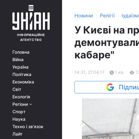
›
›
Новини
Релігії
Іудаїзм
У Києві на п
ІНФОРМАЦІЙНЕ
демонтували
АГЕНТСТВО
кабаре"
Головна
Війна
Україна
14:31, 27.04.17
1 хв.
1
Політика
Економіка
Підпиш
Світ
Екологія
Регіони
Спорт
Наука
Техно і зв'язок
Лайт