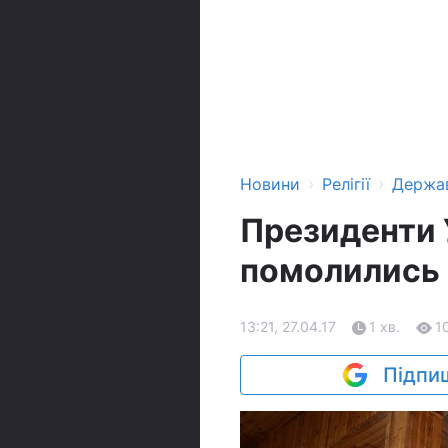
›
›
Новини
Релігії
Держа
Президенти У
помолились 
13:21, 27.04.17
1 хв.
1
Підпиш