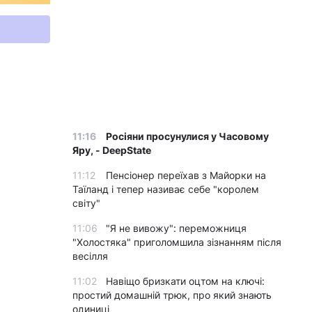
11:16
Росіяни просунулися у Часовому
Яру, - DeepState
11:12
Пенсіонер переїхав з Майорки на
Таїланд і тепер називає себе "королем
світу"
11:06
"Я не вивожу": переможниця
"Холостяка" приголомшила зізнанням після
весілля
11:02
Навіщо бризкати оцтом на ключі:
простий домашній трюк, про який знають
одиниці