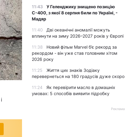
11:43
У Геленджику знищено позицію
С-400, з якої 8 серпня били по Україні, -
Мадяр
11:40
Дві океанічні аномалії можуть
вплинути на зиму 2026–2027 років у Європі
11:38
Новий фільм Marvel б’є рекорд за
рекордом - він уже став головним хітом
2026 року
11:25
Життя цих знаків Зодіаку
перевернеться на 180 градусів дуже скоро
11:24
Як перевірити масло в домашніх
умовах: 5 способів виявити підробку
і
Реклама