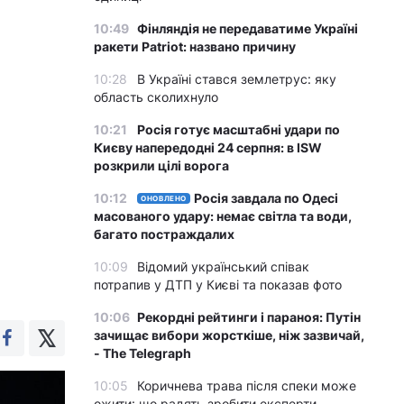
10:49
Фінляндія не передаватиме Україні
ракети Patriot: названо причину
10:28
В Україні стався землетрус: яку
область сколихнуло
10:21
Росія готує масштабні удари по
Києву напередодні 24 серпня: в ISW
розкрили цілі ворога
10:12
Росія завдала по Одесі
ОНОВЛЕНО
масованого удару: немає світла та води,
багато постраждалих
10:09
Відомий український співак
потрапив у ДТП у Києві та показав фото
10:06
Рекордні рейтинги і параноя: Путін
зачищає вибори жорсткіше, ніж зазвичай,
- The Telegraph
10:05
Коричнева трава після спеки може
ожити: що радять зробити експерти