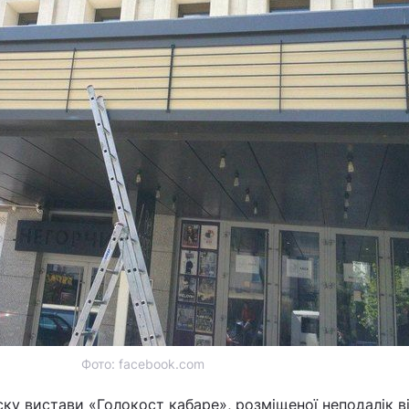
Фото: facebook.com
ску вистави «Голокост кабаре», розміщеної неподалік в