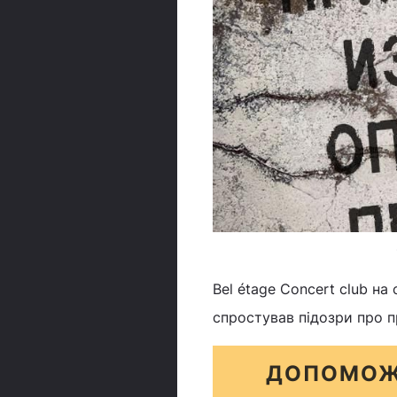
Bel étage Concert club на
спростував підозри про п
ДОПОМОЖ