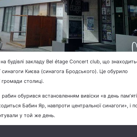
на будівлі закладу Bel étage Concert club, що знаходить
ї синагоги Києва (синагога Бродського). Це обурило
 громади столиці.
й рабин обурився встановленням вивіски «в день пам'ят
аходиться Бабин Яр, навпроти центральної синагоги», і 
нтували у той же день.