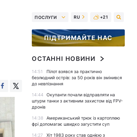
RU
+21
ПОСЛУГИ
и
ПІДТРИМАЙТЕ НАС
ОСТАННІ НОВИНИ
14:51
Пілот взявся за практично
безлюдний острів: за 50 років він змінився
до невпізнання
14:44
Окупанти почали відправляти на
штурм танки з активним захистом від FPV-
дронів
14:38
Американський трюк із картоплею
фрі допомагає швидко загустити суп
14:27
Хіт 1983 року став однією з