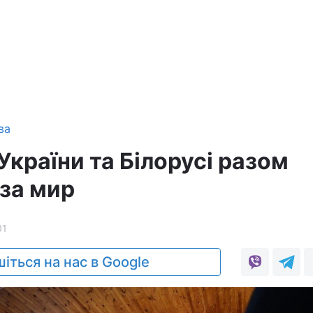
ва
країни та Білорусі разом
за мир
01
іться на нас в Google