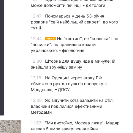
може допомогти печінці, - дієтологи
12:47
Пономарьов у день 53-річчя
розкрив "свій найбільший секрет": до чого
тут ШІ
12:44
Не "костилі", не "коляска" і не
УНІАН
"носилки": як правильно казати
українською, - філологиня
12:30
Шторка для душу йде в минуле: їй
знайшли зручнішу заміну
12:18
На Одещині через атаку РФ
обмежено рух до пунктів пропуску з
Молдовою, – ДПСУ
12:08
Як відучити кота залазити на стіл:
власники поділилися ефективними
методами
11:57
"Ми вистоїмо, Москва ляже": Мадяр
назвав 5 умов завершення війни