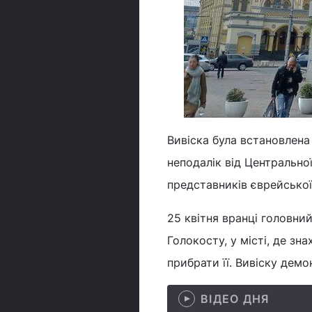
Вивіска була встановлена 
неподалік від Центрально
представників єврейської
25 квітня вранці головни
Голокосту, у місті, де зн
прибрати її. Вивіску демо
ВІДЕО ДНЯ