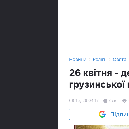
›
›
Новини
Релігії
Свята
26 квітня - д
грузинської
09:15, 26.04.17
2 хв.
Підпиш