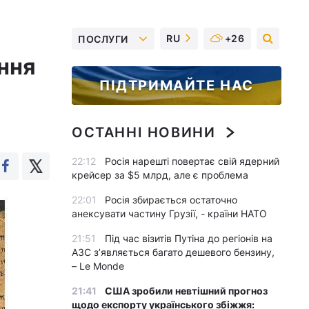
RU
+26
ПОСЛУГИ
ння
ПІДТРИМАЙТЕ НАС
ОСТАННІ НОВИНИ
22:12
Росія нарешті повертає свій ядерний
крейсер за $5 млрд, але є проблема
22:01
Росія збирається остаточно
анексувати частину Грузії, - країни НАТО
21:51
Під час візитів Путіна до регіонів на
АЗС з’являється багато дешевого бензину,
– Le Monde
21:41
США зробили невтішний прогноз
щодо експорту українського збіжжя: