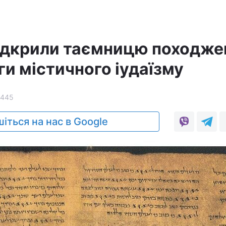
ідкрили таємницю походже
ги містичного іудаїзму
2445
іться на нас в Google