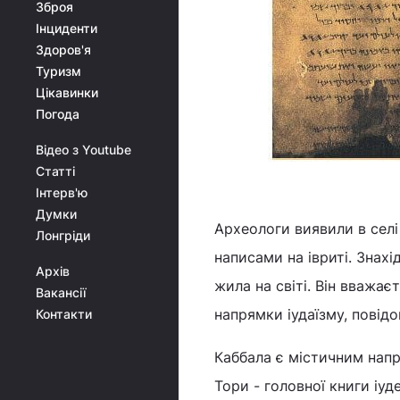
Зброя
Інциденти
Здоров'я
Туризм
Цікавинки
Погода
Відео з Youtube
Статті
Інтерв'ю
Думки
Археологи виявили в селі 
Лонгріди
написами на івриті. Знах
Архів
жила на світі. Він вважає
Вакансії
напрямки іудаїзму, пові
Контакти
Каббала є містичним напр
Тори - головної книги іуд