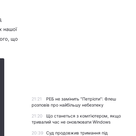
д
х нашої
того, що
21:21
РЕБ не замінить "Петріоти": Флеш
розповів про найбільшу небезпеку
21:20
Що станеться з комп’ютером, якщо
тривалий час не оновлювати Windows
20:39
Суд продовжив тримання під