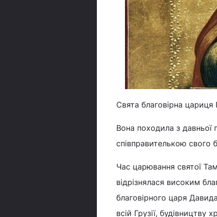
Свята благовірна цариця 
Вона походила з давньої г
співправителькою свого бат
Час царювання святої Там
відрізнялася високим бла
благовірного царя Давида
всій Грузії, будівництву х