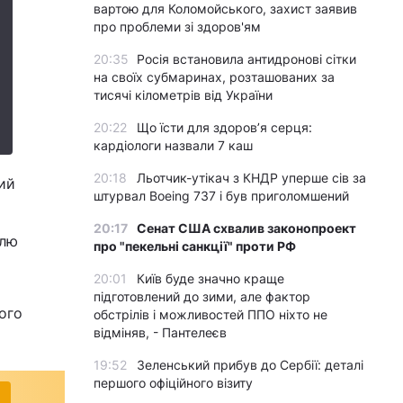
вартою для Коломойського, захист заявив
про проблеми зі здоров'ям
20:35
Росія встановила антидронові сітки
на своїх субмаринах, розташованих за
тисячі кілометрів від України
20:22
Що їсти для здоров’я серця:
кардіологи назвали 7 каш
20:18
Льотчик-утікач з КНДР уперше сів за
кий
штурвал Boeing 737 і був приголомшений
а
20:17
Сенат США схвалив законопроект
їлю
про "пекельні санкції" проти РФ
20:01
Київ буде значно краще
підготовлений до зими, але фактор
ого
обстрілів і можливостей ППО ніхто не
відміняв, - Пантелеєв
19:52
Зеленський прибув до Сербії: деталі
першого офіційного візиту