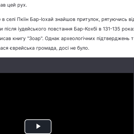
вав цей рух.
 в селі Пкіін Бар-Іохай знайшов притулок, рятуючись ві
 після іудейського повстання Бар-Кохбі в 131-135 рока
писав книгу "Зоар". Однак археологічних підтверджень 
илася єврейська громада, досі не було.
Play