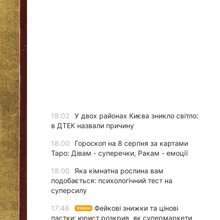
18:02
У двох районах Києва зникло світло:
в ДТЕК назвали причину
18:00
Гороскоп на 8 серпня за картами
Таро: Дівам - суперечки, Ракам - емоції
18:00
Яка кімнатна рослина вам
подобається: психологічний тест на
суперсилу
17:48
Фейкові знижки та цінові
УНІАН
пастки: юрист розкрив, як супермаркети