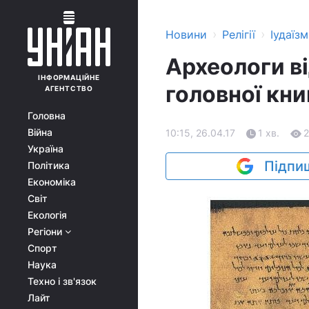
›
›
Новини
Релігії
Іудаїзм
Археологи в
ІНФОРМАЦІЙНЕ
головної кни
АГЕНТСТВО
Головна
Війна
10:15, 26.04.17
1 хв.
Україна
Підпиш
Політика
Економіка
Світ
Екологія
Регіони
Спорт
Наука
Техно і зв'язок
Лайт