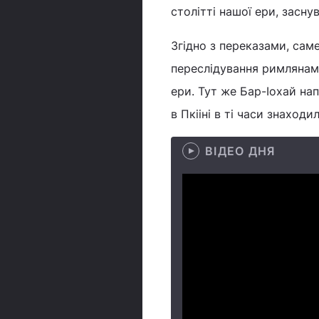
столітті нашої ери, засну
Згідно з переказами, саме
переслідування римлянами
ери. Тут же Бар-Іохай на
в Пкііні в ті часи знаход
ВІДЕО ДНЯ