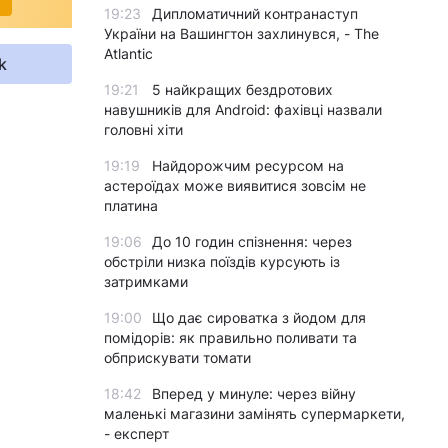
19:23
Дипломатичний контранаступ
України на Вашингтон захлинувся, - The
Atlantic
k
19:21
5 найкращих бездротових
навушників для Android: фахівці назвали
головні хіти
19:19
Найдорожчим ресурсом на
астероїдах може виявитися зовсім не
платина
19:06
До 10 годин спізнення: через
обстріли низка поїздів курсують із
затримками
19:00
Що дає сироватка з йодом для
помідорів: як правильно поливати та
обприскувати томати
18:42
Вперед у минуле: через війну
маленькі магазини замінять супермаркети,
- експерт