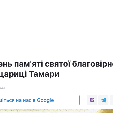
ень пам'яті святої благовірн
 цариці Тамари
444
іться на нас в Google