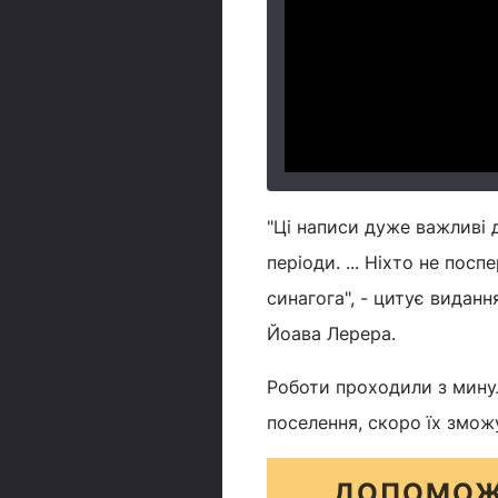
"Ці написи дуже важливі д
періоди. ... Ніхто не пос
синагога", - цитує видан
Йоава Лерера.
Роботи проходили з мину
поселення, скоро їх змож
ДОПОМОЖ