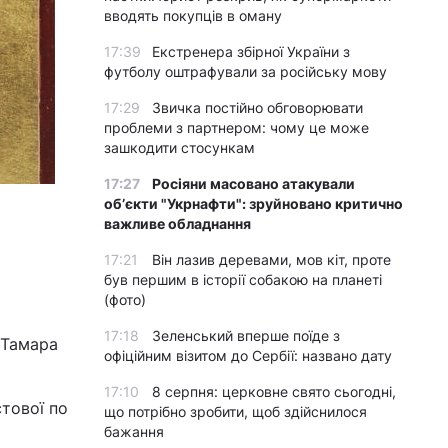
вводять покупців в оману
17:39
Екстренера збірної України з
футболу оштрафували за російську мову
17:29
Звичка постійно обговорювати
проблеми з партнером: чому це може
зашкодити стосункам
17:27
Росіяни масовано атакували
обʼєкти "Укрнафти": зруйновано критично
важливе обладнання
17:21
Він лазив деревами, мов кіт, проте
був першим в історії собакою на планеті
(фото)
17:18
Зеленський вперше поїде з
 Тамара
офіційним візитом до Сербії: названо дату
17:10
8 серпня: церковне свято сьогодні,
тової по
що потрібно зробити, щоб здійснилося
бажання