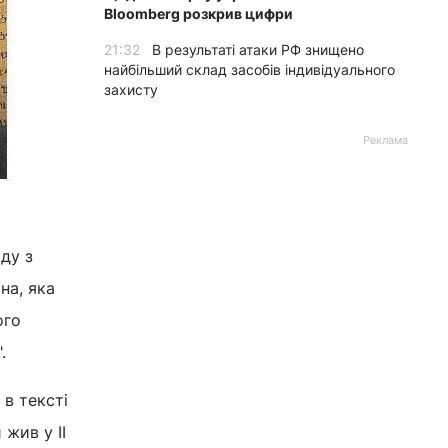
Bloomberg розкрив цифри
21:32
В результаті атаки РФ знищено
найбільший склад засобів індивідуального
захисту
Реклама
оду з
на, яка
ого
.
 в тексті
 жив у II