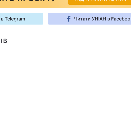
 в Telegram
Читати УНІАН в Faceboo
ІВ