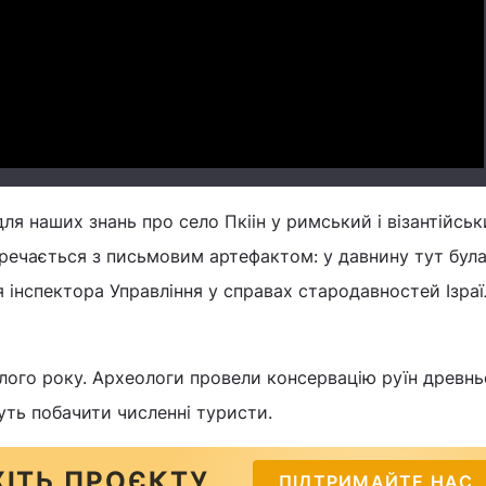
Video
ля наших знань про село Пкіін у римський і візантійсь
перечається з письмовим артефактом: у давнину тут бул
ня інспектора Управління у справах стародавностей Ізра
лого року. Археологи провели консервацію руїн древнь
уть побачити численні туристи.
ІТЬ ПРОЄКТУ
ПІДТРИМАЙТЕ НАС