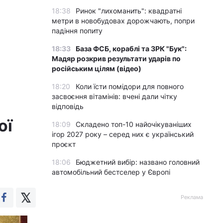
18:38
Ринок "лихоманить": квадратні
метри в новобудовах дорожчають, попри
падіння попиту
18:33
База ФСБ, кораблі та ЗРК "Бук":
Мадяр розкрив результати ударів по
російським цілям (відео)
18:20
Коли їсти помідори для повного
засвоєння вітамінів: вчені дали чітку
відповідь
ої
18:09
Складено топ-10 найочікуваніших
ігор 2027 року – серед них є український
проєкт
18:06
Бюджетний вибір: названо головний
автомобільний бестселер у Європі
Реклама