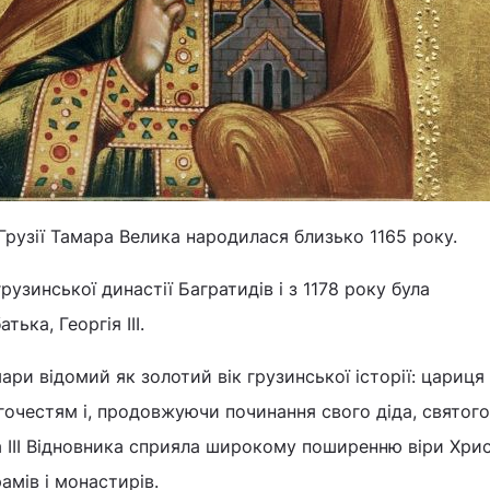
Грузії Тамара Велика народилася близько 1165 року.
рузинської династії Багратидів і з 1178 року була
ька, Георгія III.
ари відомий як золотий вік грузинської історії: цариця
гочестям і, продовжуючи починання свого діда, святого
 III Відновника сприяла широкому поширенню віри Хрис
рамів і монастирів.