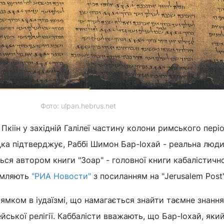
Фото: ulpan.hebrus.net
Пкіін у західній Галілеї частину колони римського пері
ідка підтверджує, Раббі Шимон Бар-Іохай - реальна люди
ться автором книги "Зоар" - головної книги кабалістичн
домляють
"РИА Новости"
з посиланням на "Jerusalem Post"
ямком в іудаїзмі, що намагається знайти таємне знання
ейської релігії. Каббалісти вважають, що Бар-Іохай, який